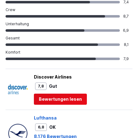
7,4
Crew
8,7
Unterhaltung
6,9
Gesamt
8,1
Komfort
7,9
Discover Airlines
Gut
7,8
Bewertungen lesen
Lufthansa
OK
6,8
8.176 Bewertungen