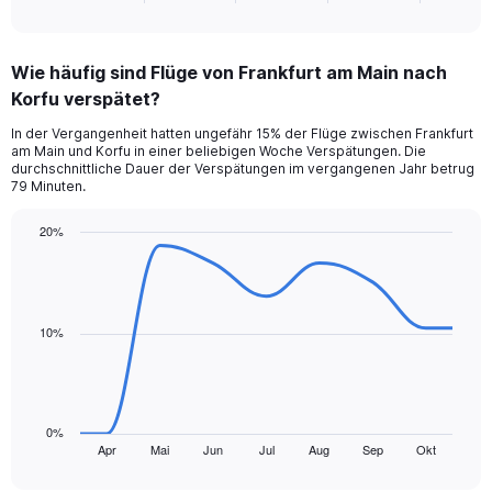
of
axis
interactive
displaying
chart
categories.
Wie häufig sind Flüge von Frankfurt am Main nach
Range:
Korfu verspätet?
6
categories.
In der Vergangenheit hatten ungefähr 15% der Flüge zwischen Frankfurt
The
am Main und Korfu in einer beliebigen Woche Verspätungen. Die
chart
durchschnittliche Dauer der Verspätungen im vergangenen Jahr betrug
has
79 Minuten.
1
Y
20%
axis
Line
Chart
displaying
graphic.
chart
values.
with
Range:
9
data
0
10%
points.
to
600.
The
chart
has
0%
1
Apr
Mai
Jun
Jul
Aug
Sep
Okt
End
of
X
interactive
axis