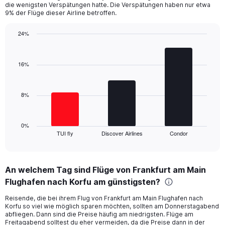
The
die wenigsten Verspätungen hatte. Die Verspätungen haben nur etwa
chart
9% der Flüge dieser Airline betroffen.
has
1
24%
Y
Bar
Chart
axis
graphic.
chart
displaying
with
16%
values.
3
Range:
bars.
0
8%
to
The
36.
chart
has
1
0%
TUI fly
Discover Airlines
Condor
X
End
of
axis
interactive
displaying
chart
categories.
An welchem Tag sind Flüge von Frankfurt am Main
Range:
Flughafen nach Korfu am günstigsten?
3
categories.
Reisende, die bei ihrem Flug von Frankfurt am Main Flughafen nach
The
Korfu so viel wie möglich sparen möchten, sollten am Donnerstagabend
chart
abfliegen. Dann sind die Preise häufig am niedrigsten. Flüge am
has
Freitagabend solltest du eher vermeiden, da die Preise dann in der