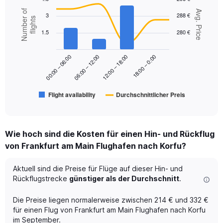
Combination
Chart
Number of
Avg. Price
3
288 €
graphic.
chart
flights
with
1.5
280 €
2
data
series.
18:00 – 0:00
00:00 – 06:00
06:00 – 12:00
12:00 – 18:00
The
chart
has
Flight availability
Durchschnittlicher Preis
1
End
of
X
interactive
axis
chart
displaying
Wie hoch sind die Kosten für einen Hin- und Rückflug
categories.
Range:
von Frankfurt am Main Flughafen nach Korfu?
6
categories.
Aktuell sind die Preise für Flüge auf dieser Hin- und
The
Rückflugstrecke
günstiger als der Durchschnitt
.
chart
has
Die Preise liegen normalerweise zwischen 214 € und 332 €
2
Y
für einen Flug von Frankfurt am Main Flughafen nach Korfu
axes
im September.