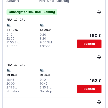
Abfahrt
Hin- und Rückflug
Günstigster Hin- und Rückflug
FRA
CFU
So 13.9.
Sa 26.9.
9:10
-
0:20
-
160 €
22:00
8:20
11:50 Std.
9:00 Std.
Suchen
1 Stopp
1 Stopp
FRA
CFU
Mi 19.8.
Di 25.8.
16:45
-
9:10
-
163 €
20:00
10:45
2:15 Std.
2:35 Std.
Suchen
Nonstop
Nonstop