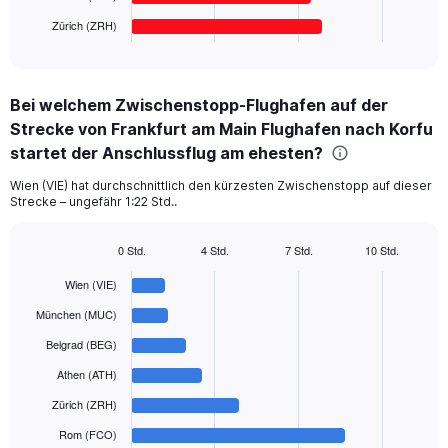
1
Zürich (ZRH)
X
End
of
axis
interactive
displaying
chart
categories.
Bei welchem Zwischenstopp-Flughafen auf der
Range:
Strecke von Frankfurt am Main Flughafen nach Korfu
6
categories.
startet der Anschlussflug am ehesten?
The
chart
Wien (VIE) hat durchschnittlich den kürzesten Zwischenstopp auf dieser
Strecke – ungefähr 1:22 Std..
has
1
Y
0 Std.
4 Std.
7 Std.
10 Std.
axis
Bar
Chart
displaying
graphic.
chart
Wien (VIE)
with
values.
6
München (MUC)
Range:
bars.
0
Belgrad (BEG)
to
The
Athen (ATH)
600.
chart
has
Zürich (ZRH)
1
Rom (FCO)
X
End