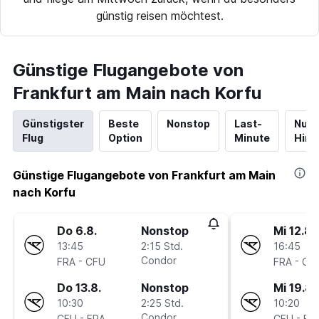
günstig reisen möchtest.
Günstige Flugangebote von
Frankfurt am Main nach Korfu
Günstigster
Beste
Nonstop
Last-
Nur
Flug
Option
Minute
Hinf
Günstige Flugangebote von Frankfurt am Main
nach Korfu
Do 6.8.
Nonstop
Mi 12.8.
13:45
2:15 Std.
16:45
-
Condor
-
FRA
CFU
FRA
CF
Do 13.8.
Nonstop
Mi 19.8.
10:30
2:25 Std.
10:20
-
Condor
-
CFU
FRA
CFU
FR