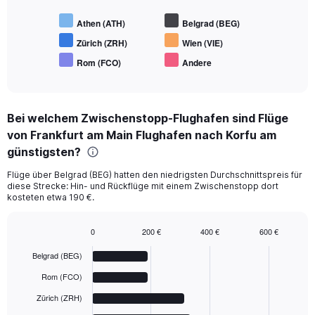
Athen (ATH)
Belgrad (BEG)
Zürich (ZRH)
Wien (VIE)
Rom (FCO)
Andere
End
of
interactive
chart
Bei welchem Zwischenstopp-Flughafen sind Flüge
von Frankfurt am Main Flughafen nach Korfu am
günstigsten?
Flüge über Belgrad (BEG) hatten den niedrigsten Durchschnittspreis für
diese Strecke: Hin- und Rückflüge mit einem Zwischenstopp dort
kosteten etwa 190 €.
0
200 €
400 €
600 €
Bar
Chart
graphic.
chart
Belgrad (BEG)
with
6
Rom (FCO)
bars.
Zürich (ZRH)
The