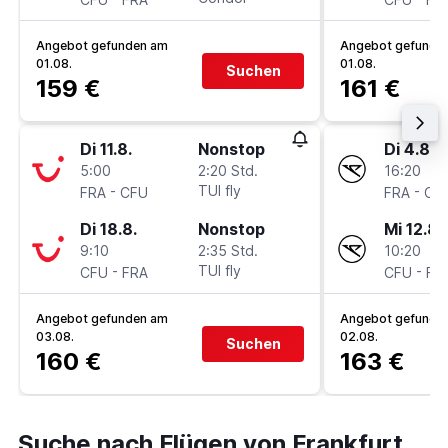
Angebot gefunden am
Angebot gefunde
01.08.
01.08.
Suchen
159 €
161 €
Di 11.8.
Nonstop
Di 4.8.
5:00
2:20 Std.
16:20
-
TUI fly
-
FRA
CFU
FRA
CF
Di 18.8.
Nonstop
Mi 12.8.
9:10
2:35 Std.
10:20
-
TUI fly
-
CFU
FRA
CFU
FR
Angebot gefunden am
Angebot gefunde
03.08.
02.08.
Suchen
160 €
163 €
Suche nach Flügen von Frankfurt