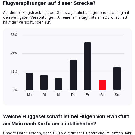
Flugverspätungen auf dieser Strecke?
3
categories.
Auf dieser Flugstrecke ist der Samstag statistisch gesehen der Tag mit
The
den wenigsten Verspätungen. An einem Freitag traten im Durchschnitt
chart
häufiger Verspätungen auf.
has
1
36%
Y
Bar
Chart
axis
graphic.
chart
displaying
with
24%
values.
7
Range:
bars.
0
12%
to
The
36.
chart
has
1
0%
Mo
Di
Mi
Do
Fr
Sa
So
X
End
of
axis
interactive
displaying
chart
categories.
Welche Fluggesellschaft ist bei Flügen von Frankfurt
Range:
am Main nach Korfu am pünktlichsten?
7
categories.
Unsere Daten zeigen, dass TUI fly auf dieser Flugstrecke im letzten Jahr