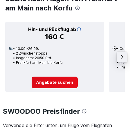
am Main nach Korfu
Hin- und Rückflug ab
160 €
13.09.-26.09.
Cond
2 Zwischenstopps
11.08.
Insgesamt 20:50 Std.
Nons
Frankfurt am Main bis Korfu
Insges
Frankf
Angebote suchen
SWOODOO Preisfinder
Verwende die Filter unten, um Flüge vom Flughafen