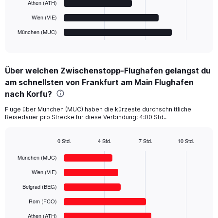
Athen (ATH)
chart
has
Wien (VIE)
1
München (MUC)
X
End
of
axis
interactive
displaying
chart
categories.
Über welchen Zwischenstopp-Flughafen gelangst du
Range:
am schnellsten von Frankfurt am Main Flughafen
6
categories.
nach Korfu?
The
chart
Flüge über München (MUC) haben die kürzeste durchschnittliche
Reisedauer pro Strecke für diese Verbindung: 4:00 Std..
has
1
Y
0 Std.
4 Std.
7 Std.
10 Std.
axis
Bar
Chart
displaying
graphic.
chart
München (MUC)
with
values.
6
Wien (VIE)
Range:
bars.
0
Belgrad (BEG)
to
The
Rom (FCO)
600.
chart
has
Athen (ATH)