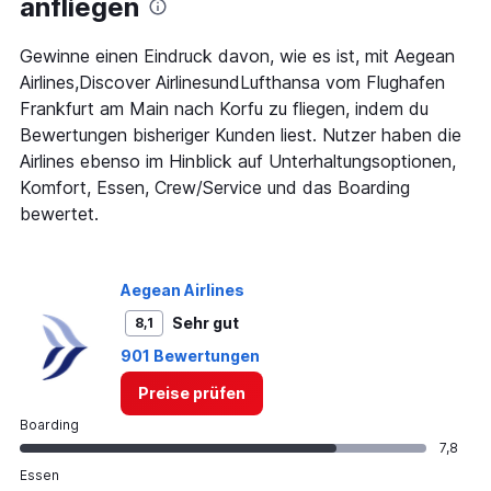
anfliegen
Range:
7
categories.
Gewinne einen Eindruck davon, wie es ist, mit Aegean
The
Airlines,Discover AirlinesundLufthansa vom Flughafen
chart
Frankfurt am Main nach Korfu zu fliegen, indem du
has
Bewertungen bisheriger Kunden liest. Nutzer haben die
1
Y
Airlines ebenso im Hinblick auf Unterhaltungsoptionen,
axis
Komfort, Essen, Crew/Service und das Boarding
displaying
bewertet.
values.
Range:
0
to
Aegean Airlines
450.
Sehr gut
8,1
901 Bewertungen
Preise prüfen
Boarding
7,8
Essen