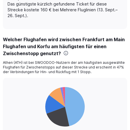
displaying
Das günstigste kürzlich gefundene Ticket für diese
Avg.
Strecke kostete 160 € bei Mehrere Fluglinien (13. Sept.–
Price
26. Sept.).
and
Number
of
flights.
Welcher Flughafen wird zwischen Frankfurt am Main
Flughafen und Korfu am häufigsten für einen
Zwischenstopp genutzt?
Athen (ATH) ist bei SWOODOO-Nutzern der am häufigsten ausgewählte
Flughafen für Zwischenstopps auf dieser Strecke und erscheint in 47%
der Verbindungen für Hin- und Rückflug mit 1 Stopp.
Pie
Chart
graphic.
chart
with
6
slices.