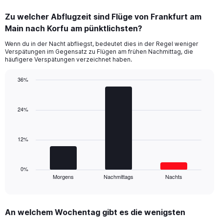
chart
displaying
Zu welcher Abflugzeit sind Flüge von Frankfurt am
categories.
Range:
Main nach Korfu am pünktlichsten?
9
Wenn du in der Nacht abfliegst, bedeutet dies in der Regel weniger
categories.
Verspätungen im Gegensatz zu Flügen am frühen Nachmittag, die
The
häufigere Verspätungen verzeichnet haben.
chart
has
36%
1
Bar
Y
Chart
graphic.
chart
axis
with
24%
displaying
3
values.
bars.
Range:
0
12%
The
to
chart
20.
has
1
0%
Morgens
Nachmittags
Nachts
X
End
of
axis
interactive
displaying
chart
categories.
An welchem Wochentag gibt es die wenigsten
Range: