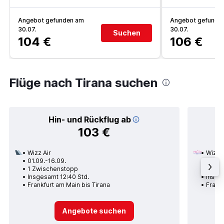
Angebot gefunden am
Angebot gefunde
30.07.
30.07.
Suchen
104 €
106 €
Flüge nach Tirana suchen
Hin- und Rückflug ab
103 €
Wizz Air
Wizz A
01.09.-16.09.
21.08.
1 Zwischenstopp
Nons
Insgesamt 12:40 Std.
Insges
Frankfurt am Main bis Tirana
Frankf
Angebote suchen