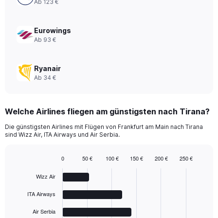
Ab 123 €
0
to
180.
Eurowings
Ab 93 €
Ryanair
Ab 34 €
Welche Airlines fliegen am günstigsten nach Tirana?
Die günstigsten Airlines mit Flügen von Frankfurt am Main nach Tirana
sind Wizz Air, ITA Airways und Air Serbia.
0
50 €
100 €
150 €
200 €
250 €
Bar
Chart
graphic.
chart
Wizz Air
with
5
ITA Airways
bars.
Air Serbia
The