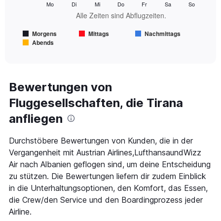
Mo
Di
Mi
Do
Fr
Sa
So
Alle Zeiten sind Abflugzeiten.
The
chart
Morgens
Mittags
Nachmittags
has
Abends
1
End
of
X
interactive
axis
chart
displaying
Alle
Bewertungen von
Zeiten
Fluggesellschaften, die Tirana
sind
Abflugzeiten..
anfliegen
Range:
7
categories.
Durchstöbere Bewertungen von Kunden, die in der
The
Vergangenheit mit Austrian Airlines,LufthansaundWizz
chart
Air nach Albanien geflogen sind, um deine Entscheidung
has
zu stützen. Die Bewertungen liefern dir zudem Einblick
1
Y
in die Unterhaltungsoptionen, den Komfort, das Essen,
axis
die Crew/den Service und den Boardingprozess jeder
displaying
Airline.
values.