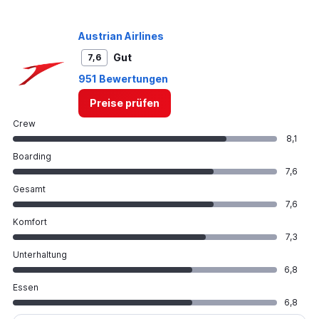
Range:
0
to
Austrian Airlines
300.
Gut
7,6
951 Bewertungen
Preise prüfen
Crew
8,1
Boarding
7,6
Gesamt
7,6
Komfort
7,3
Unterhaltung
6,8
Essen
6,8