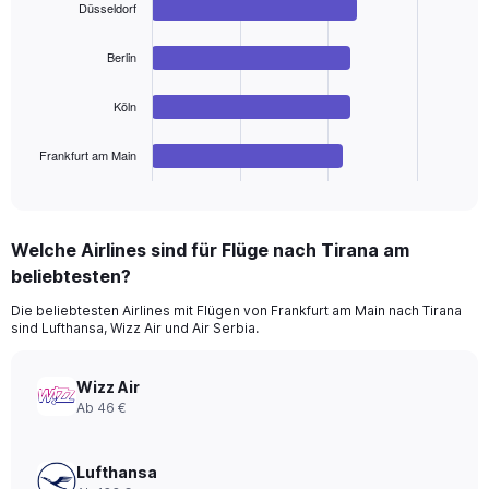
Düsseldorf
with
4
bars.
Berlin
The
Köln
chart
has
1
Frankfurt am Main
X
End
of
axis
interactive
displaying
chart
categories.
Welche Airlines sind für Flüge nach Tirana am
Range:
beliebtesten?
4
categories.
Die beliebtesten Airlines mit Flügen von Frankfurt am Main nach Tirana
The
sind Lufthansa, Wizz Air und Air Serbia.
chart
has
1
Wizz Air
Y
Ab 46 €
axis
displaying
values.
Lufthansa
Range: