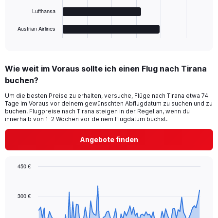
chart
Lufthansa
has
1
Austrian Airlines
X
End
of
axis
interactive
displaying
chart
categories.
Wie weit im Voraus sollte ich einen Flug nach Tirana
Range:
buchen?
5
categories.
Um die besten Preise zu erhalten, versuche, Flüge nach Tirana etwa 74
The
Tage im Voraus vor deinem gewünschten Abflugdatum zu suchen und zu
chart
buchen. Flugpreise nach Tirana steigen in der Regel an, wenn du
has
innerhalb von 1-2 Wochen vor deinem Flugdatum buchst.
1
Y
Angebote finden
axis
displaying
values.
450 €
Range:
Chart
Chart
0
graphic.
with
to
91
300 €
250.
data
points.