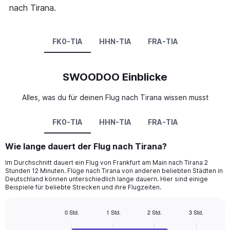
nach Tirana.
FK0-TIA
HHN-TIA
FRA-TIA
SWOODOO Einblicke
Alles, was du für deinen Flug nach Tirana wissen musst
FK0-TIA
HHN-TIA
FRA-TIA
Wie lange dauert der Flug nach Tirana?
Im Durchschnitt dauert ein Flug von Frankfurt am Main nach Tirana 2
Stunden 12 Minuten. Flüge nach Tirana von anderen beliebten Städten in
Deutschland können unterschiedlich lange dauern. Hier sind einige
Beispiele für beliebte Strecken und ihre Flugzeiten.
0 Std.
1 Std.
2 Std.
3 Std.
Bar
Chart
graphic.
chart