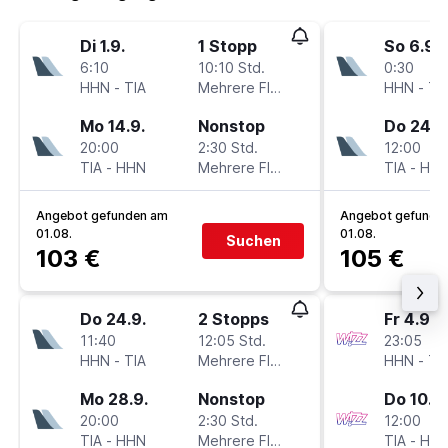
Di 1.9.
1 Stopp
So 6.9.
6:10
10:10 Std.
0:30
HHN
-
TIA
Mehrere Fluglinien
HHN
-
TI
Mo 14.9.
Nonstop
Do 24.9
20:00
2:30 Std.
12:00
TIA
-
HHN
Mehrere Fluglinien
TIA
-
HH
Angebot gefunden am
Angebot gefunde
01.08.
01.08.
Suchen
103 €
105 €
Do 24.9.
2 Stopps
Fr 4.9.
11:40
12:05 Std.
23:05
HHN
-
TIA
Mehrere Fluglinien
HHN
-
TI
Mo 28.9.
Nonstop
Do 10.9.
20:00
2:30 Std.
12:00
TIA
-
HHN
Mehrere Fluglinien
TIA
-
HH