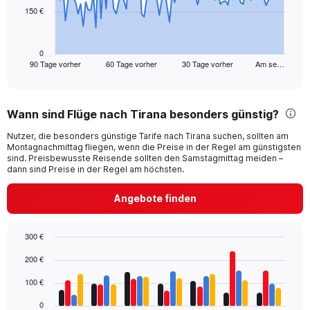
150 €
The
chart
has
1
0
90 Tage vorher
60 Tage vorher
30 Tage vorher
Am se…
X
End
of
axis
interactive
displaying
chart
categories.
Wann sind Flüge nach Tirana besonders günstig?
Range:
91
Nutzer, die besonders günstige Tarife nach Tirana suchen, sollten am
categories.
Montagnachmittag fliegen, wenn die Preise in der Regel am günstigsten
The
sind. Preisbewusste Reisende sollten den Samstagmittag meiden –
chart
dann sind Preise in der Regel am höchsten.
has
1
Angebote finden
Y
axis
displaying
300 €
values.
Bar
Chart
200 €
Range:
graphic.
chart
with
0
100 €
4
to
data
450.
0
series.