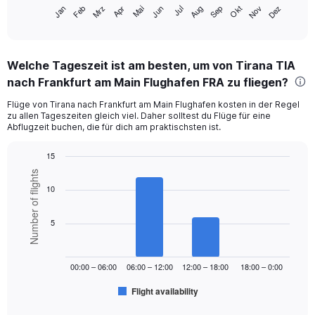
1
Mrz
Jun
Sep
Dez
Jan
Apr
Jul
Okt
Feb
Mai
Aug
Nov
X
End
of
axis
interactive
displaying
chart
categories.
Welche Tageszeit ist am besten, um von Tirana TIA
Range:
nach Frankfurt am Main Flughafen FRA zu fliegen?
12
categories.
Flüge von Tirana nach Frankfurt am Main Flughafen kosten in der Regel
The
zu allen Tageszeiten gleich viel. Daher solltest du Flüge für eine
chart
Abflugzeit buchen, die für dich am praktischsten ist.
has
1
15
Y
Bar
Chart
axis
Number of flights
graphic.
chart
displaying
10
with
values.
6
Range:
bars.
5
0
to
The
300.
chart
00:00 – 06:00
06:00 – 12:00
12:00 – 18:00
18:00 – 0:00
has
1
Flight availability
X
End
of
axis
interactive