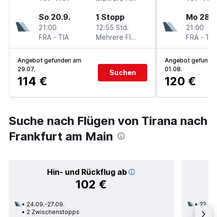
So 20.9.
1 Stopp
Mo 28.9
21:00
12:55 Std.
21:00
FRA
-
TIA
Mehrere Fluglinien
FRA
-
TIA
Angebot gefunden am
Angebot gefunde
29.07.
01.08.
Suchen
114 €
120 €
Suche nach Flügen von Tirana nach
Frankfurt am Main
Hin- und Rückflug ab
102 €
24.09.-27.09.
22.09.
2 Zwischenstopps
1 Zwi