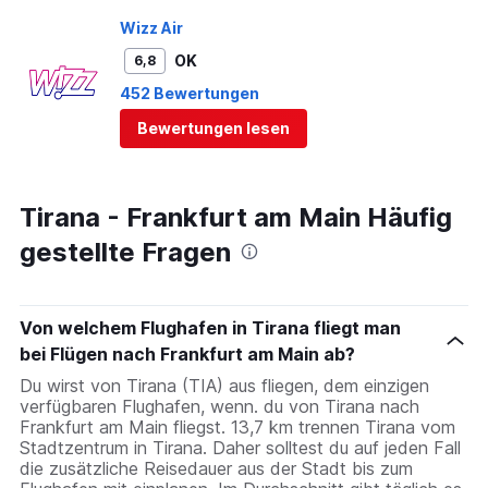
wird - der Passagier bleibt auf der Strecke. Bei
Wizz Air
einem ähnlich Flug mit KLM gab es einen viel
besseren Service (Kaffee, Softdrinks, Sandwich -
OK
6,8
alles Kostenlos, bzw im Preis enthalten!) Und
452 Bewertungen
trotzdem nennt sich Lufthansa noch Premiumairline.
Bewertungen lesen
Das ist so auf dem Niveau von Ryanair!
Tirana - Frankfurt am Main Häufig
gestellte Fragen
Von welchem Flughafen in Tirana fliegt man
bei Flügen nach Frankfurt am Main ab?
Du wirst von Tirana (TIA) aus fliegen, dem einzigen
verfügbaren Flughafen, wenn. du von Tirana nach
Frankfurt am Main fliegst. 13,7 km trennen Tirana vom
Stadtzentrum in Tirana. Daher solltest du auf jeden Fall
die zusätzliche Reisedauer aus der Stadt bis zum