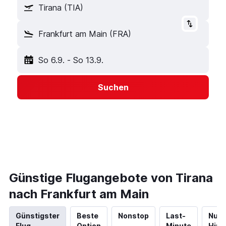
Tirana (TIA)
Frankfurt am Main (FRA)
So 6.9.
-
So 13.9.
Suchen
Günstige Flugangebote von Tirana
nach Frankfurt am Main
Günstigster
Beste
Nonstop
Last-
Nur
Flug
Option
Minute
Hinf