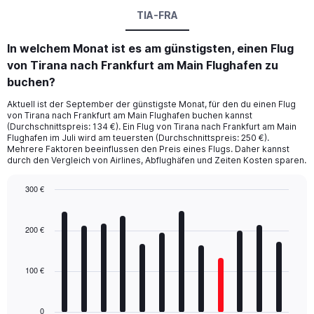
TIA-FRA
In welchem Monat ist es am günstigsten, einen Flug
von Tirana nach Frankfurt am Main Flughafen zu
buchen?
Aktuell ist der September der günstigste Monat, für den du einen Flug
von Tirana nach Frankfurt am Main Flughafen buchen kannst
(Durchschnittspreis: 134 €). Ein Flug von Tirana nach Frankfurt am Main
Flughafen im Juli wird am teuersten (Durchschnittspreis: 250 €).
Mehrere Faktoren beeinflussen den Preis eines Flugs. Daher kannst
durch den Vergleich von Airlines, Abflughäfen und Zeiten Kosten sparen.
300 €
Bar
Chart
graphic.
chart
with
200 €
12
bars.
100 €
The
chart
has
0