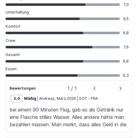
7,0
Unterhaltung
6,5
Komfort
6,8
Crew
7,6
Gesamt
6,8
Essen
6,3
1
/
1
Bewertungen
2,0
Mäßig
Andreas
,
März 2026
GOT
-
FRA
bei einem 90 Minuten Flug, gab es als Getränk nur
eine Flasche stilles Wasser. Alles andere hätte man
bezahlen müssen. Man merkt, dass alles Geld in die
Gehaltserhöhungen von Crew und Piloten gesteckt