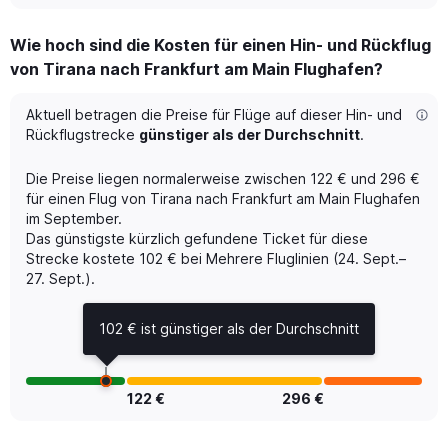
displaying
chart
categories.
Wie hoch sind die Kosten für einen Hin- und Rückflug
Range:
von Tirana nach Frankfurt am Main Flughafen?
6
categories.
The
Aktuell betragen die Preise für Flüge auf dieser Hin- und
chart
Rückflugstrecke
günstiger als der Durchschnitt
.
has
1
Die Preise liegen normalerweise zwischen 122 € und 296 €
Y
für einen Flug von Tirana nach Frankfurt am Main Flughafen
axis
im September.
displaying
Das günstigste kürzlich gefundene Ticket für diese
Number
of
Strecke kostete 102 € bei Mehrere Fluglinien (24. Sept.–
flights.
27. Sept.).
Range:
0
102 € ist günstiger als der Durchschnitt
to
15.
122 €
296 €