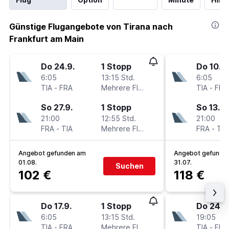
Günstige Flugangebote von Tirana nach
Frankfurt am Main
Do 24.9.
1 Stopp
Do 10.9.
6:05
13:15 Std.
6:05
TIA
-
FRA
Mehrere Fluglinien
TIA
-
FRA
So 27.9.
1 Stopp
So 13.9.
21:00
12:55 Std.
21:00
FRA
-
TIA
Mehrere Fluglinien
FRA
-
TIA
Angebot gefunden am
Angebot gefunde
01.08.
31.07.
Suchen
102 €
118 €
Do 17.9.
1 Stopp
Do 24.9
6:05
13:15 Std.
19:05
TIA
-
FRA
Mehrere Fluglinien
TIA
-
FRA