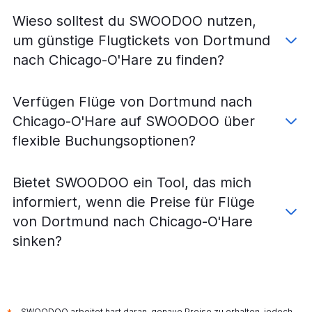
Flüge von Münster nach Chicago-O'Hare
Wieso solltest du SWOODOO nutzen,
Flüge von Bremen nach Chicago-O'Hare
um günstige Flugtickets von Dortmund
Flüge von Leipzig nach Chicago-O'Hare
nach Chicago-O'Hare zu finden?
Flüge von Dresden nach Chicago-O'Hare
Flüge von Nürnberg nach Chicago-O'Hare
Verfügen Flüge von Dortmund nach
Flüge von Karlsruhe nach Chicago-O'Hare
Chicago-O'Hare auf SWOODOO über
Flüge von Dresden nach Chicago Midway
flexible Buchungsoptionen?
Flüge von Paderborn nach Chicago-O'Hare
Flüge von Saarbrücken nach Chicago-O'Hare
Bietet SWOODOO ein Tool, das mich
Flüge von Friedrichshafen nach Chicago-O'Hare
informiert, wenn die Preise für Flüge
von Dortmund nach Chicago-O'Hare
sinken?
SWOODOO arbeitet hart daran, genaue Preise zu erhalten, jedoch