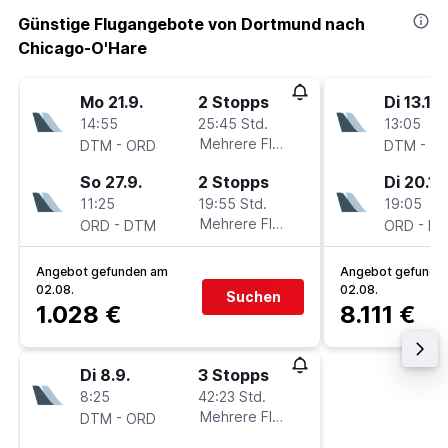
Günstige Flugangebote von Dortmund nach
Chicago-O'Hare
Mo 21.9.
2 Stopps
Di 13.10.
14:55
25:45 Std.
13:05
-
Mehrere Fluglinien
-
DTM
ORD
DTM
O
So 27.9.
2 Stopps
Di 20.10
11:25
19:55 Std.
19:05
-
Mehrere Fluglinien
-
ORD
DTM
ORD
D
Angebot gefunden am
Angebot gefunde
02.08.
02.08.
Suchen
1.028 €
8.111 €
Di 8.9.
3 Stopps
8:25
42:23 Std.
-
Mehrere Fluglinien
DTM
ORD