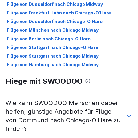
Flüge von Düsseldorf nach Chicago Midway
Flüge von Frankfurt Hahn nach Chicago-O'Hare
Flüge von Düsseldorf nach Chicago-O'Hare
Flüge von München nach Chicago Midway
Flüge von Berlin nach Chicago-O'Hare
Flüge von Stuttgart nach Chicago-O'Hare
Flüge von Stuttgart nach Chicago Midway
Flüge von Hamburg nach Chicago Midway
Flüge von Berlin nach Chicago Midway
Fliege mit SWOODOO
Flüge von Hamburg nach Chicago-O'Hare
Flüge von Hannover nach Chicago-O'Hare
Flüge von Hannover nach Chicago Midway
Wie kann SWOODOO Menschen dabei
Flüge von Weeze, Niederrhein nach Chicago-O'Hare
helfen, günstige Angebote für Flüge
Flüge von Nürnberg nach Chicago Midway
von Dortmund nach Chicago-O'Hare zu
Flüge von Köln nach Chicago-O'Hare
finden?
Flüge von Bremen nach Chicago Midway