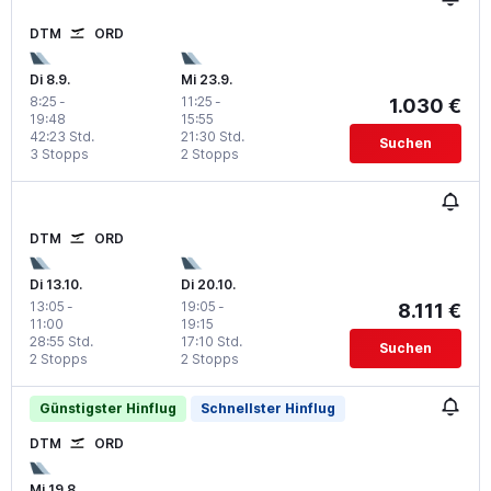
DTM
ORD
Di 8.9.
Mi 23.9.
8:25
-
11:25
-
1.030 €
19:48
15:55
42:23 Std.
21:30 Std.
Suchen
3 Stopps
2 Stopps
DTM
ORD
Di 13.10.
Di 20.10.
13:05
-
19:05
-
8.111 €
11:00
19:15
28:55 Std.
17:10 Std.
Suchen
2 Stopps
2 Stopps
Günstigster Hinflug
Schnellster Hinflug
DTM
ORD
Mi 19.8.