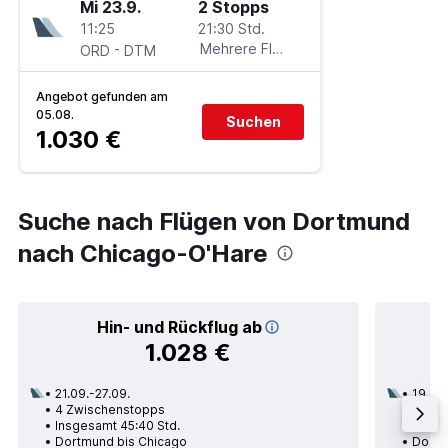
Mi 23.9.
2 Stopps
11:25
21:30 Std.
-
Mehrere Fluglinien
ORD
DTM
Angebot gefunden am
05.08.
Suchen
1.030 €
Suche nach Flügen von Dortmund
nach Chicago-O'Hare
Hin- und Rückflug ab
1.028 €
21.09.-27.09.
19.08.
4 Zwischenstopps
2 Zwi
Insgesamt 45:40 Std.
Insge
Dortmund bis Chicago
Dortm