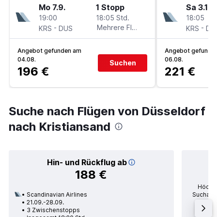
Mo 7.9.
1 Stopp
Sa 3.10.
19:00
18:05 Std.
18:05
-
Mehrere Fluglinien
-
KRS
DUS
KRS
DU
Angebot gefunden am
Angebot gefunde
04.08.
06.08.
Suchen
196 €
221 €
Suche nach Flügen von Düsseldorf
nach Kristiansand
Hin- und Rückflug ab
188 €
Höchst
Scandinavian Airlines
Suchanfr
21.09.-28.09.
po
3 Zwischenstopps
Durc