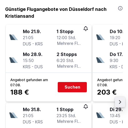
Günstige Flugangebote von Düsseldorf nach
Kristiansand
Mo 21.9.
1 Stopp
Do 10.9.
21:05
12:00 Std.
19:20
-
Mehrere Fluglinien
-
DUS
KRS
DUS
KR
Mo 28.9.
2 Stopps
Do 17.9.
15:50
6:20 Std.
9:30
-
Mehrere Fluglinien
-
KRS
DUS
KRS
DU
Angebot gefunden am
Angebot gefunde
07.08.
07.08.
Suchen
188 €
203 €
Mo 31.8.
1 Stopp
Di 29.9.
21:05
23:25 Std.
13:45
-
Mehrere Fluglinien
-
DUS
KRS
DUS
KR