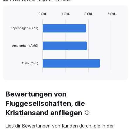
has
1
Y
0 Std.
1 Std.
2 Std.
3 Std.
axis
Bar
Chart
displaying
graphic.
chart
with
values.
Kopenhagen (CPH)
3
Range:
bars.
0
to
Amsterdam (AMS)
The
450.
chart
has
Oslo (OSL)
1
X
End
of
axis
interactive
displaying
chart
categories.
Range:
Bewertungen von
3
Fluggesellschaften, die
categories.
The
Kristiansand anfliegen
chart
has
1
Lies dir Bewertungen von Kunden durch, die in der