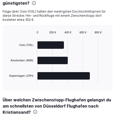
günstigsten?
Flüge über Oslo (OSL) hatten den niedrigsten Durchschnittspreis für
diese Strecke: Hin- und Rückflüge mit einem Zwischenstopp dort
kosteten etwa 352 €.
0
200 €
400 €
600 €
800 €
Bar
Chart
graphic.
chart
with
Oslo (OSL)
3
bars.
Amsterdam (AMS)
The
chart
has
Kopenhagen (CPH)
1
X
End
of
axis
interactive
displaying
chart
categories.
Über welchen Zwischenstopp-Flughafen gelangst du
Range:
am schnellsten von Düsseldorf Flughafen nach
3
categories.
Kristiansand?