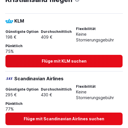
Flüge von Düsseldorf nach Longyearbyen
Flüge von Düsseldorf nach Bardufoss
KLM
Flüge von Weeze, Niederrhein nach Trondheim
Flexibilität
Flüge von Düsseldorf nach Haugesund
Günstigste Option
Durchschnittlich
Keine
198 €
409 €
Flüge von Düsseldorf nach Alta
Stornierungsgebühr
Pünktlich
Flüge von Düsseldorf nach Svolvær
75%
Flüge von Düsseldorf nach Volda
Flüge mit KLM suchen
Scandinavian Airlines
Flexibilität
Günstigste Option
Durchschnittlich
Keine
295 €
430 €
Stornierungsgebühr
Pünktlich
77%
Flüge mit Scandinavian Airlines suchen