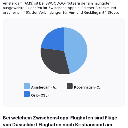
Amsterdam (AMS) ist bei SWOODOO-Nutzern der am häufigsten
ausgewählte Flughafen für Zwischenstopps auf dieser Strecke und
erscheint in 46% der Verbindungen für Hin- und Rückflug mit 1 Stopp.
Pie
Chart
graphic.
chart
with
3
slices.
Amsterdam (A…
Kopenhagen (C…
Oslo (OSL)
End
of
interactive
chart
Bei welchem Zwischenstopp-Flughafen sind Flüge
von Düsseldorf Flughafen nach Kristiansand am