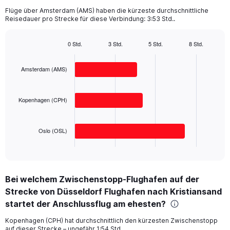
The
chart
Flüge über Amsterdam (AMS) haben die kürzeste durchschnittliche
Reisedauer pro Strecke für diese Verbindung: 3:53 Std..
has
1
Y
0 Std.
3 Std.
5 Std.
8 Std.
axis
Bar
Chart
displaying
graphic.
chart
with
values.
Amsterdam (AMS)
3
Range:
bars.
0
to
Kopenhagen (CPH)
The
800.
chart
has
Oslo (OSL)
1
X
End
of
axis
interactive
displaying
chart
categories.
Bei welchem Zwischenstopp-Flughafen auf der
Range:
Strecke von Düsseldorf Flughafen nach Kristiansand
3
categories.
startet der Anschlussflug am ehesten?
The
chart
Kopenhagen (CPH) hat durchschnittlich den kürzesten Zwischenstopp
auf dieser Strecke – ungefähr 1:54 Std..