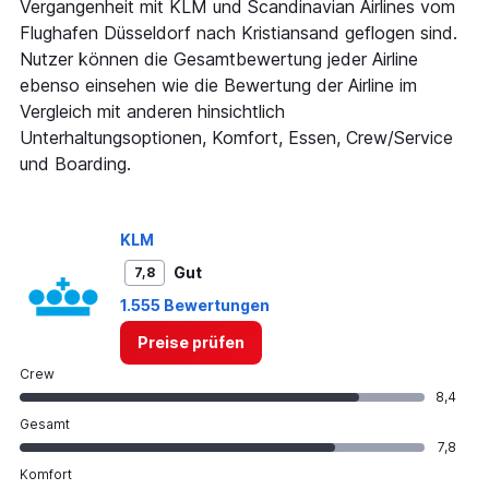
Y
Vergangenheit mit KLM und Scandinavian Airlines vom
axis
Flughafen Düsseldorf nach Kristiansand geflogen sind.
displaying
Nutzer können die Gesamtbewertung jeder Airline
values.
Range:
ebenso einsehen wie die Bewertung der Airline im
0
Vergleich mit anderen hinsichtlich
to
Unterhaltungsoptionen, Komfort, Essen, Crew/Service
180.
und Boarding.
KLM
Gut
7,8
1.555 Bewertungen
Preise prüfen
Crew
8,4
Gesamt
7,8
Komfort