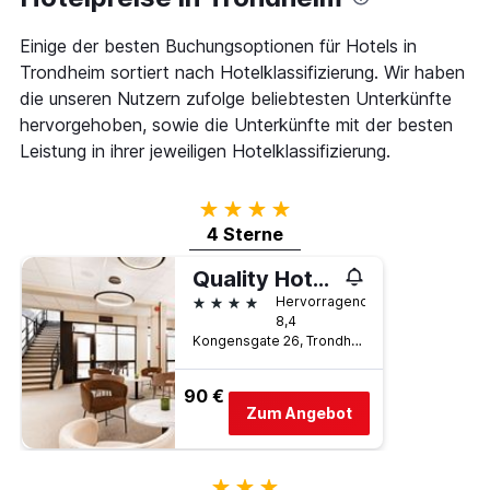
Tage
Tagen
vor
gefunden
Einige der besten Buchungsoptionen für Hotels in
dem
wurde.
Aufenthalt
Trondheim sortiert nach Hotelklassifizierung. Wir haben
anzeigt
die unseren Nutzern zufolge beliebtesten Unterkünfte
Das
hervorgehoben, sowie die Unterkünfte mit der besten
Diagramm
hat
Leistung in ihrer jeweiligen Hotelklassifizierung.
1
Y-
4 Sterne
Achse,
die
4 Sterne
den
durchschnittlichen
Quality Hotel Augustin
Zimmerpreis
4 Sterne
Hervorragend
anzeigt
8,4
Kongensgate 26, Trondheim, Süd-Trøndelag, Norwegen
90 €
Zum Angebot
3 Sterne