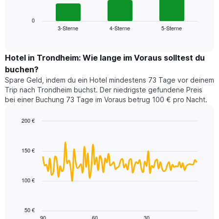
folgende
Achse,
Diagramm
die
zeigt
0
die
3-Sterne
4-Sterne
5-Sterne
den
End
Hotelkategorien
of
durchschnittlichen
nach
interactive
Zimmerpreis
chart
Sternen
für
Hotel in Trondheim: Wie lange im Voraus solltest du
anzeigt
dieses
buchen?
Das
Wochenende
Diagramm
Spare Geld, indem du ein Hotel mindestens 73 Tage vor deinem
in
hat
Trip nach Trondheim buchst. Der niedrigste gefundene Preis
den
1
bei einer Buchung 73 Tage im Voraus betrug 100 € pro Nacht.
letzten
Y-
3
Achse,
200 €
Tagen,
die
aggregiert
Line
Chart
den
graphic.
chart
nach
durchschnittlichen
with
Sternebewertung.
150 €
Zimmerpreis
90
Das
für
data
Diagramm
points.
heute
hat
100 €
Nacht
1
Das
in
X-
folgende
den
Achse,
Diagramm
letzten
50 €
die
zeigt,
3
90
60
30
End