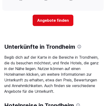
die
of
wie
Tagen
interactive
Hotelkategorien
sich
anzeigt.
chart
nach
der
Sternen
Preis
Angebote finden
anzeigt
für
Das
ein
Diagramm
Zimmer
hat
ändert,
1
je
Y-
näher
Unterkünfte in Trondheim
Achse,
das
die
Aufenthaltsdatum
den
Begib dich auf der Karte in die Bereiche in Trondheim,
rückt.
durchschnittlichen
Das
die du besuchen möchtest, und finde Hotels, die ganz
Zimmerpreis
Diagramm
in der Nähe liegen. Nutzer können auf einen
an
hat
Hotelnamen klicken, um weitere Informationen zur
diesem
1
Wochenende
Unterkunft zu erhalten, etwa den Preis, Bewertungen
X-
anzeigt,
Achse,
und Annehmlichkeiten. Auch finden sie verschiedene
der
die
Angebote für die Unterkunft.
in
die
den
Anzahl
letzten
der
Hotelpreise in Trondheim
3