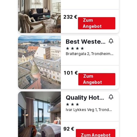
232 €
Zum
Angebot
Best Western Plus Hotel Bakeriet
4 Sterne
Brattørgata 2, Trondheim, Süd-Trøndelag, Norwegen
101 €
Zum
Angebot
Quality Hotel Panorama
3 Sterne
Ivar Lykkes Veg 1, Trondheim, Süd-Trøndelag, Norwegen
92 €
Zum Angebot