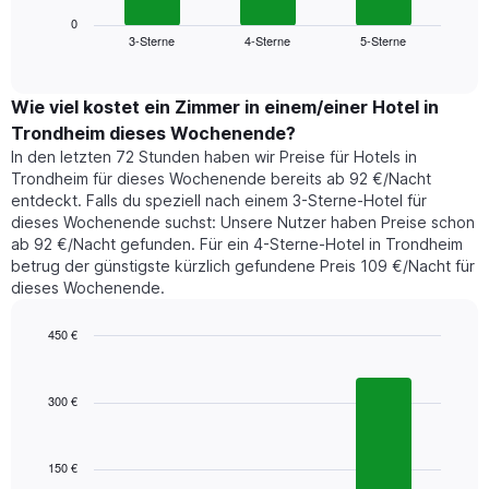
Diagramm
anzeigt.
zeigt
0
Das
3-Sterne
4-Sterne
5-Sterne
den
End
Diagramm
of
durchschnittlichen
hat
interactive
Zimmerpreis,
chart
1
der
Wie viel kostet ein Zimmer in einem/einer Hotel in
Y-
für
Achse,
Trondheim dieses Wochenende?
heute
die
In den letzten 72 Stunden haben wir Preise für Hotels in
Nacht
den
Trondheim für dieses Wochenende bereits ab 92 €/Nacht
in
durchschnittlichen
entdeckt. Falls du speziell nach einem 3-Sterne-Hotel für
den
Zimmerpreis
dieses Wochenende suchst: Unsere Nutzer haben Preise schon
letzten
anzeigt.
ab 92 €/Nacht gefunden. Für ein 4-Sterne-Hotel in Trondheim
3
betrug der günstigste kürzlich gefundene Preis 109 €/Nacht für
Tagen
dieses Wochenende.
gefunden
wurde,
aggregiert
450 €
nach
Bar
Chart
Sternebewertung.
graphic.
chart
with
Das
300 €
3
Diagramm
bars.
hat
1
150 €
Das
X-