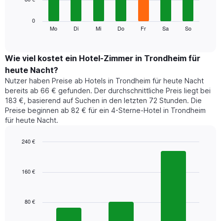
die
die
Das
0
Monate
folgende
Mo
Di
Mi
Do
Fr
Sa
So
End
anzeigt.
of
Diagramm
Das
interactive
zeigt
chart
Diagramm
den
Wie viel kostet ein Hotel-Zimmer in Trondheim für
hat
durchschnittlichen
1
heute Nacht?
Preis
Y-
Nutzer haben Preise ab Hotels in Trondheim für heute Nacht
eines
Achse,
bereits ab 66 € gefunden. Der durchschnittliche Preis liegt bei
Zimmers
die
183 €, basierend auf Suchen in den letzten 72 Stunden. Die
für
den
Preise beginnen ab 82 € für ein 4-Sterne-Hotel in Trondheim
den
durchschnittlichen
für heute Nacht.
jeweiligen
Zimmerpreis
Wochentag.
anzeigt.
Das
240 €
Diagramm
Bar
Chart
hat
graphic.
chart
1
with
160 €
3
X-
bars.
Achse,
die
80 €
Das
die
folgende
Wochentage