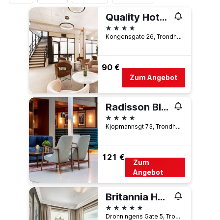
Quality Hotel Augustin
4 Sterne
Kongensgate 26, Trondheim, Süd-Trøndelag, Norwegen
90 €
Zum Angebot
Radisson Blu Royal Garden Hotel, Trondheim
4 Sterne
Kjopmannsgt 73, Trondheim, Süd-Trøndelag, Norwegen
121 €
Zum
Angebot
Britannia Hotel
5 Sterne
Dronningens Gate 5, Trondheim, Süd-Trøndelag, Norwegen