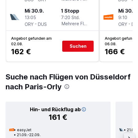
Mi 30.9.
1 Stopp
Mi 30.9.
13:05
7:20 Std.
9:10
-
Mehrere Fluglinien
-
ORY
DUS
ORY
DU
Angebot gefunden am
Angebot gefunde
02.08.
06.08.
Suchen
162 €
166 €
Suche nach Flügen von Düsseldorf
nach Paris-Orly
Hin- und Rückflug ab
161 €
easyJet
21.09.
21.09.-22.09.
1 Zwi