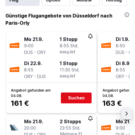
Günstige Flugangebote von Düsseldorf nach
Paris-Orly
Mo 21.9.
1 Stopp
Di 1.9.
9:00
8:55 Std.
8:50
-
easyJet
-
DUS
ORY
DUS
OR
Di 22.9.
1 Stopp
Di 8.9.
8:55
11:30 Std.
8:55
-
easyJet
-
ORY
DUS
ORY
DU
Angebot gefunden am
Angebot gefunde
04.08.
04.08.
Suchen
161 €
163 €
Mo 21.9.
2 Stopps
Mo 21.9.
20:00
23:55 Std.
9:00
-
Mehrere Fluglinien
-
DUS
ORY
DUS
OR