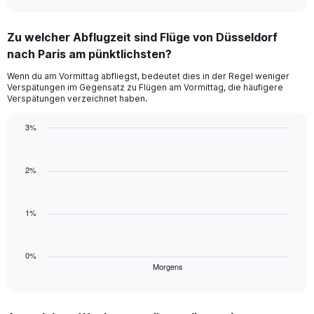
interactive
axis
chart
displaying
Zu welcher Abflugzeit sind Flüge von Düsseldorf
categories.
Range:
nach Paris am pünktlichsten?
4
Wenn du am Vormittag abfliegst, bedeutet dies in der Regel weniger
categories.
Verspätungen im Gegensatz zu Flügen am Vormittag, die häufigere
The
Verspätungen verzeichnet haben.
chart
has
3%
1
Bar
Y
Chart
graphic.
chart
axis
with
2%
displaying
1
values.
bar.
Range:
-0.5
1%
The
to
chart
0.5.
has
1
0%
Morgens
X
End
of
axis
interactive
displaying
chart
categories.