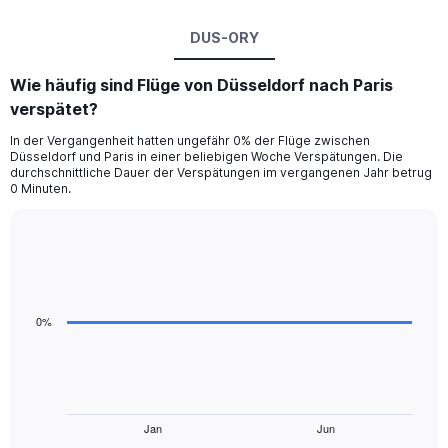
DUS-ORY
Wie häufig sind Flüge von Düsseldorf nach Paris
verspätet?
In der Vergangenheit hatten ungefähr 0% der Flüge zwischen
Düsseldorf und Paris in einer beliebigen Woche Verspätungen. Die
durchschnittliche Dauer der Verspätungen im vergangenen Jahr betrug
0 Minuten.
Line
Chart
graphic.
chart
with
4
data
0%
points.
The
chart
has
1
Jan
Jun
End
of
X