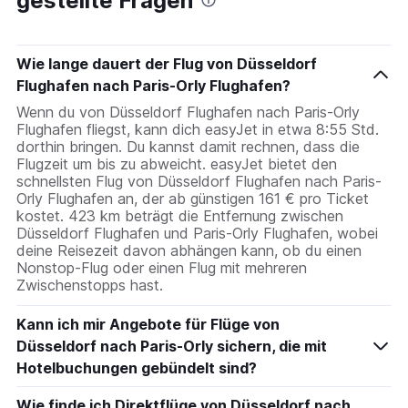
gestellte Fragen
categories.
The
chart
has
Wie lange dauert der Flug von Düsseldorf
1
Flughafen nach Paris-Orly Flughafen?
Y
axis
Wenn du von Düsseldorf Flughafen nach Paris-Orly
displaying
Flughafen fliegst, kann dich easyJet in etwa 8:55 Std.
values.
dorthin bringen. Du kannst damit rechnen, dass die
Range:
Flugzeit um bis zu abweicht. easyJet bietet den
0
schnellsten Flug von Düsseldorf Flughafen nach Paris-
to
Orly Flughafen an, der ab günstigen 161 € pro Ticket
3.
kostet. 423 km beträgt die Entfernung zwischen
Düsseldorf Flughafen und Paris-Orly Flughafen, wobei
deine Reisezeit davon abhängen kann, ob du einen
Nonstop-Flug oder einen Flug mit mehreren
Zwischenstopps hast.
Kann ich mir Angebote für Flüge von
Düsseldorf nach Paris-Orly sichern, die mit
Hotelbuchungen gebündelt sind?
Wie finde ich Direktflüge von Düsseldorf nach