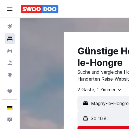
Flüge
Hotels
Günstige H
Mietwagen
le-Hongre
Pauschalreisen
Suche und vergleiche Ho
Explore
Hunderten Reise-Websit
2 Gäste, 1 Zimmer
Trips
Deutsch
So 16.8.
Feedback