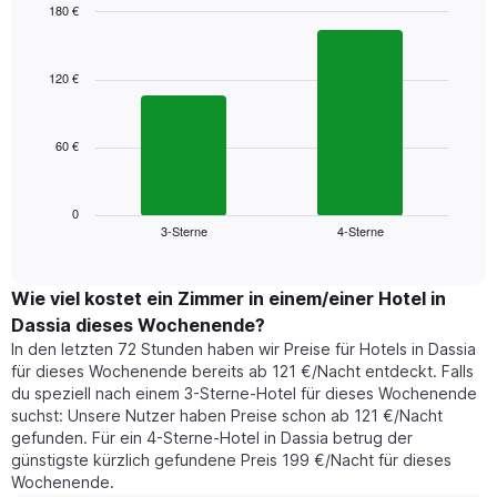
Das
180 €
Diagramm
Bar
Chart
hat
graphic.
chart
1
with
120 €
2
X-
bars.
Achse,
die
60 €
Das
die
folgende
Wochentage
Diagramm
anzeigt.
zeigt
0
Das
3-Sterne
4-Sterne
den
End
Diagramm
of
durchschnittlichen
hat
interactive
Zimmerpreis,
chart
1
der
Wie viel kostet ein Zimmer in einem/einer Hotel in
Y-
für
Achse,
Dassia dieses Wochenende?
heute
die
In den letzten 72 Stunden haben wir Preise für Hotels in Dassia
Nacht
den
für dieses Wochenende bereits ab 121 €/Nacht entdeckt. Falls
in
durchschnittlichen
du speziell nach einem 3-Sterne-Hotel für dieses Wochenende
den
Zimmerpreis
suchst: Unsere Nutzer haben Preise schon ab 121 €/Nacht
letzten
anzeigt.
gefunden. Für ein 4-Sterne-Hotel in Dassia betrug der
3
günstigste kürzlich gefundene Preis 199 €/Nacht für dieses
Tagen
Wochenende.
gefunden