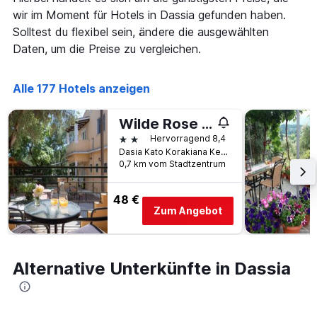
Diagramm
an
wir im Moment für Hotels in Dassia gefunden haben.
hat
diesem
1
Solltest du flexibel sein, ändere die ausgewählten
Wochenende
X-
Daten, um die Preise zu vergleichen.
anzeigt,
Achse,
der
die
in
die
Alle 177 Hotels anzeigen
den
Anzahl
letzten
der
3
Wilde Rose Hotel
Tage
Tagen
vor
2 Sterne
Hervorragend 8,4
gefunden
dem
Dasia Kato Korakiana Kerkyras, Dassia, Griechenland
wurde.
Aufenthalt
0,7 km vom Stadtzentrum
anzeigt
Das
48 €
Diagramm
Zum Angebot
hat
1
Y-
Achse,
Alternative Unterkünfte in Dassia
die
den
durchschnittlichen
Zimmerpreis