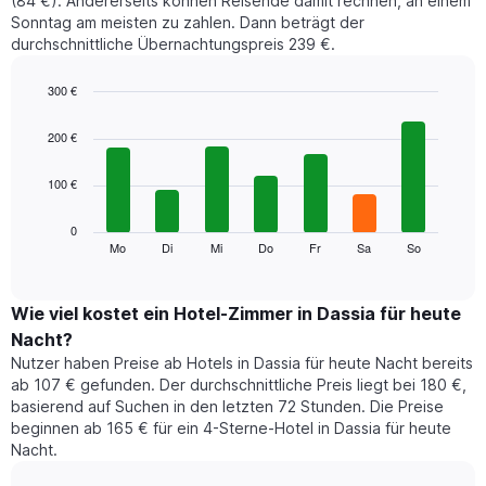
(84 €). Andererseits können Reisende damit rechnen, an einem
Sonntag am meisten zu zahlen. Dann beträgt der
durchschnittliche Übernachtungspreis 239 €.
300 €
Bar
Chart
graphic.
chart
200 €
with
7
100 €
bars.
Das
0
folgende
Mo
Di
Mi
Do
Fr
Sa
So
End
of
Diagramm
interactive
zeigt
chart
den
Wie viel kostet ein Hotel-Zimmer in Dassia für heute
durchschnittlichen
Nacht?
Preis
Nutzer haben Preise ab Hotels in Dassia für heute Nacht bereits
eines
ab 107 € gefunden. Der durchschnittliche Preis liegt bei 180 €,
Zimmers
basierend auf Suchen in den letzten 72 Stunden. Die Preise
für
beginnen ab 165 € für ein 4-Sterne-Hotel in Dassia für heute
den
Nacht.
jeweiligen
Wochentag.