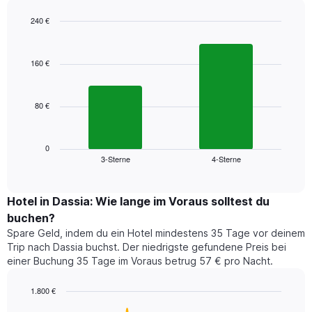
wurde,
aggregiert
240 €
nach
Bar
Chart
Sternebewertung.
graphic.
chart
with
Das
160 €
2
Diagramm
bars.
hat
1
80 €
Das
X-
folgende
Achse,
Diagramm
die
zeigt
0
die
3-Sterne
4-Sterne
den
End
Hotelkategorien
of
durchschnittlichen
nach
interactive
Zimmerpreis
chart
Sternen
für
Hotel in Dassia: Wie lange im Voraus solltest du
anzeigt
dieses
buchen?
Das
Wochenende
Diagramm
Spare Geld, indem du ein Hotel mindestens 35 Tage vor deinem
in
hat
Trip nach Dassia buchst. Der niedrigste gefundene Preis bei
den
1
einer Buchung 35 Tage im Voraus betrug 57 € pro Nacht.
letzten
Y-
3
Achse,
1.800 €
Tagen,
die
aggregiert
Line
Chart
den