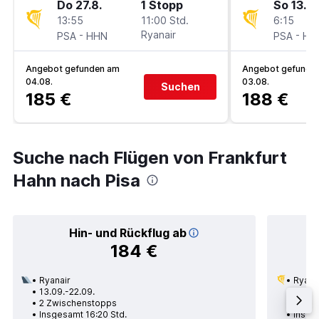
Do 27.8.
1 Stopp
So 13.9.
13:55
11:00 Std.
6:15
-
Ryanair
-
PSA
HHN
PSA
HH
Angebot gefunden am
Angebot gefunde
04.08.
03.08.
Suchen
185 €
188 €
Suche nach Flügen von Frankfurt
Hahn nach Pisa
Hin- und Rückflug ab
184 €
Ryanair
Ryana
13.09.-22.09.
13.10.
2 Zwischenstopps
1 Zwi
Insgesamt 16:20 Std.
Insges