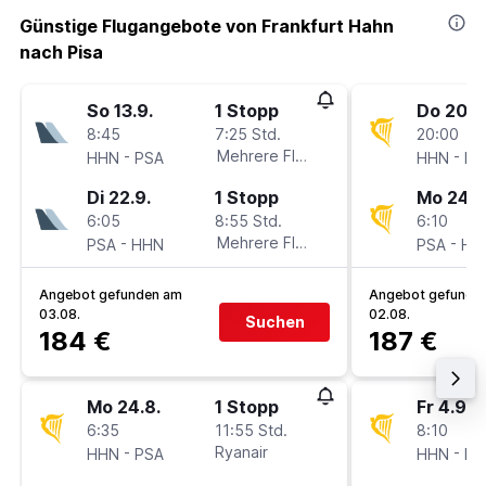
Günstige Flugangebote von Frankfurt Hahn
nach Pisa
So 13.9.
1 Stopp
Do 20.8
8:45
7:25 Std.
20:00
-
Mehrere Fluglinien
-
HHN
PSA
HHN
PS
Di 22.9.
1 Stopp
Mo 24.8
6:05
8:55 Std.
6:10
-
Mehrere Fluglinien
-
PSA
HHN
PSA
HH
Angebot gefunden am
Angebot gefunde
03.08.
02.08.
Suchen
184 €
187 €
Mo 24.8.
1 Stopp
Fr 4.9.
6:35
11:55 Std.
8:10
-
Ryanair
-
HHN
PSA
HHN
PS