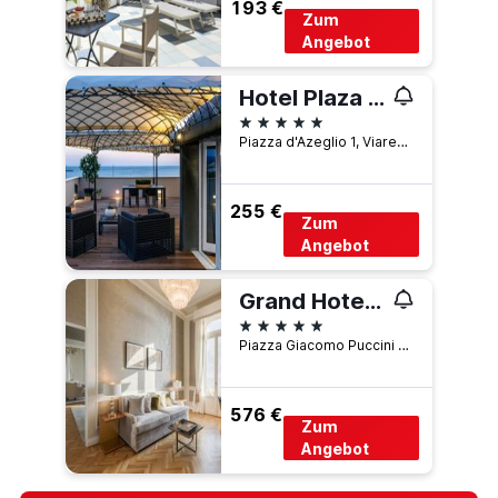
193 €
Zum
Angebot
Hotel Plaza e de Russie - Relais & Châteaux
5 Sterne
Piazza d'Azeglio 1, Viareggio, Toskana, Italien
255 €
Zum
Angebot
Grand Hotel Principe di Piemonte
5 Sterne
Piazza Giacomo Puccini 1, Viareggio, Toskana, Italien
576 €
Zum
Angebot