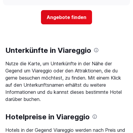
nach
sich
chart
Sternen
der
anzeigt
Preis
Das
Angebote finden
für
Diagramm
ein
hat
Zimmer
1
ändert,
Y-
je
Achse,
näher
Unterkünfte in Viareggio
die
das
den
Aufenthaltsdatum
durchschnittlichen
Nutze die Karte, um Unterkünfte in der Nähe der
rückt.
Zimmerpreis
Das
Gegend um Viareggio oder den Attraktionen, die du
an
Diagramm
gerne besuchen möchtest, zu finden. Mit einem Klick
diesem
hat
Wochenende
auf den Unterkunftsnamen erhältst du weitere
1
anzeigt,
Informationen und du kannst dieses bestimmte Hotel
X-
der
Achse,
darüber buchen.
in
die
den
die
letzten
Anzahl
Hotelpreise in Viareggio
3
der
Tagen
Tage
gefunden
Hotels in der Gegend Viareggio werden nach Preis und
vor