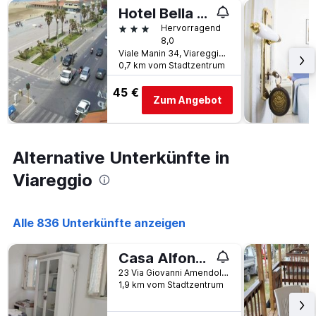
Hotel Bella Riviera
3 Sterne
Hervorragend
8,0
Viale Manin 34, Viareggio, Toskana, Italien
0,7 km vom Stadtzentrum
45 €
Zum Angebot
Alternative Unterkünfte in
Viareggio
Alle 836 Unterkünfte anzeigen
Casa Alfonsina
23 Via Giovanni Amendola, Viareggio, Toskana, Italien
1,9 km vom Stadtzentrum