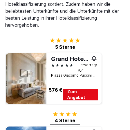
wurde.
Hotelklassifizierung sortiert. Zudem haben wir die
dem
Aufenthalt
beliebtesten Unterkünfte und die Unterkünfte mit der
anzeigt
besten Leistung in ihrer Hotelklassifizierung
Das
hervorgehoben.
Diagramm
hat
1
5 Sterne
Y-
5 Sterne
Achse,
die
Grand Hotel Principe di Piemonte
den
5 Sterne
durchschnittlichen
Hervorragend
Zimmerpreis
9,7
anzeigt
Piazza Giacomo Puccini 1, Viareggio, Toskana, Italien
576 €
Zum
Angebot
4 Sterne
4 Sterne