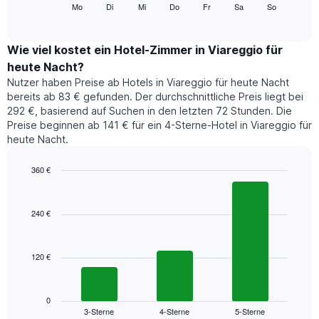
folgende
Mo
Di
Mi
Do
Fr
Sa
So
End
anzeigt.
of
Diagramm
Das
interactive
zeigt
chart
Diagramm
den
Wie viel kostet ein Hotel-Zimmer in Viareggio für
hat
durchschnittlichen
1
heute Nacht?
Preis
Y-
Nutzer haben Preise ab Hotels in Viareggio für heute Nacht
eines
Achse,
bereits ab 83 € gefunden. Der durchschnittliche Preis liegt bei
Zimmers
die
292 €, basierend auf Suchen in den letzten 72 Stunden. Die
für
den
Preise beginnen ab 141 € für ein 4-Sterne-Hotel in Viareggio für
den
durchschnittlichen
heute Nacht.
jeweiligen
Zimmerpreis
Wochentag.
anzeigt.
Das
360 €
Diagramm
Bar
Chart
hat
graphic.
chart
1
with
240 €
3
X-
bars.
Achse,
die
120 €
Das
die
folgende
Wochentage
Diagramm
anzeigt.
zeigt
0
Das
3-Sterne
4-Sterne
5-Sterne
den
End
Diagramm