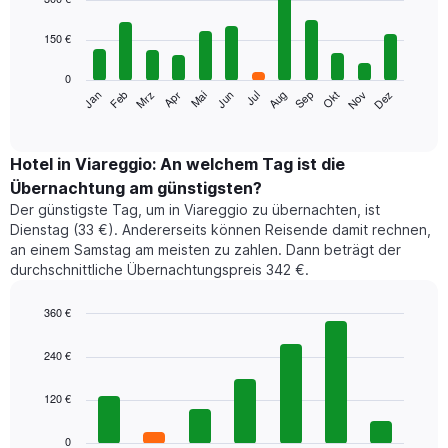
with
12
150 €
bars.
0
Das
Jan
Feb
Mrz
Apr
Mai
Jun
Jul
Aug
Sep
Okt
Nov
Dez
folgende
End
of
Diagramm
interactive
zeigt
chart
den
Hotel in Viareggio: An welchem Tag ist die
durchschnittlichen
Übernachtung am günstigsten?
Zimmerpreis
Der günstigste Tag, um in Viareggio zu übernachten, ist
im
Dienstag (33 €). Andererseits können Reisende damit rechnen,
jeweiligen
an einem Samstag am meisten zu zahlen. Dann beträgt der
Monat
durchschnittliche Übernachtungspreis 342 €.
an.
Das
Diagramm
360 €
hat
Bar
Chart
1
graphic.
chart
240 €
with
X-
7
Achse,
120 €
bars.
die
die
Das
0
Monate