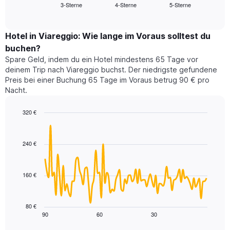
3-Sterne
4-Sterne
5-Sterne
den
End
Hotelkategorien
of
durchschnittlichen
nach
interactive
Zimmerpreis
chart
Sternen
für
Hotel in Viareggio: Wie lange im Voraus solltest du
anzeigt
dieses
buchen?
Das
Wochenende
Diagramm
Spare Geld, indem du ein Hotel mindestens 65 Tage vor
in
hat
deinem Trip nach Viareggio buchst. Der niedrigste gefundene
den
1
Preis bei einer Buchung 65 Tage im Voraus betrug 90 € pro
letzten
Y-
Nacht.
3
Achse,
Tagen,
die
320 €
aggregiert
den
nach
Line
Chart
durchschnittlichen
graphic.
chart
Sternebewertung.
Zimmerpreis
with
Das
240 €
für
90
Diagramm
heute
data
hat
points.
Nacht
1
in
160 €
X-
Das
den
Achse,
folgende
letzten
die
Diagramm
3
80 €
die
zeigt,
Tagen
90
60
30
End
Hotelkategorien
of
wie
anzeigt.
interactive