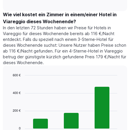
of
durchschnittlichen
hat
interactive
Zimmerpreis,
chart
1
der
Wie viel kostet ein Zimmer in einem/einer Hotel in
Y-
für
Achse,
Viareggio dieses Wochenende?
heute
die
In den letzten 72 Stunden haben wir Preise für Hotels in
Nacht
den
Viareggio für dieses Wochenende bereits ab 116 €/Nacht
in
durchschnittlichen
entdeckt. Falls du speziell nach einem 3-Sterne-Hotel für
den
Zimmerpreis
dieses Wochenende suchst: Unsere Nutzer haben Preise schon
letzten
anzeigt.
ab 116 €/Nacht gefunden. Für ein 4-Sterne-Hotel in Viareggio
3
betrug der günstigste kürzlich gefundene Preis 179 €/Nacht für
Tagen
dieses Wochenende.
gefunden
wurde,
aggregiert
600 €
nach
Bar
Chart
Sternebewertung.
graphic.
chart
with
Das
400 €
3
Diagramm
bars.
hat
1
200 €
Das
X-
folgende
Achse,
Diagramm
die
zeigt
0
die