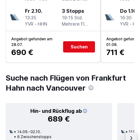
Fr 2.10.
3 Stopps
Do 1.10.
13:35
19:15 Std.
16:30
YVR
-
HHN
Mehrere Fluglinien
YVR
-
HH
Angebot gefunden am
Angebot gefunde
28.07.
01.08.
Suchen
690 €
711 €
Suche nach Flügen von Frankfurt
Hahn nach Vancouver
Hin- und Rückflug ab
689 €
14.09.-02.10.
11.08.
6 Zwischenstopps
2 Zwi