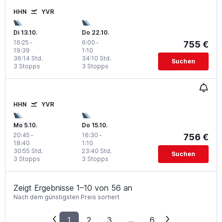
HHN
YVR
Di 13.10.
Do 22.10.
16:25
-
6:00
-
755 €
19:39
1:10
36:14 Std.
34:10 Std.
Suchen
3 Stopps
3 Stopps
HHN
YVR
Mo 5.10.
Do 15.10.
20:45
-
16:30
-
756 €
18:40
1:10
30:55 Std.
23:40 Std.
Suchen
3 Stopps
3 Stopps
Zeigt Ergebnisse 1–10 von 56 an
Nach dem günstigsten Preis sortiert
1
2
3
...
6