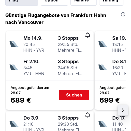
Günstige Flugangebote von Frankfurt Hahn
nach Vancouver
Mo 14.9.
3 Stopps
Sa 19.9.
20:45
29:55 Std.
18:15
HHN
-
YVR
Mehrere Fluglinien
HHN
-
YV
Fr 2.10.
3 Stopps
Do 8.10.
8:45
24:05 Std.
16:30
YVR
-
HHN
Mehrere Fluglinien
YVR
-
HH
Angebot gefunden am
Angebot gefunde
28.07.
28.07.
Suchen
689 €
699 €
Do 3.9.
3 Stopps
Do 17.9.
21:10
29:30 Std.
11:40
HHN
-
YVR
Mehrere Fluglinien
HHN
-
YV