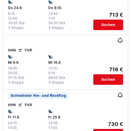
Do 24.9.
Do 8.10.
6:15
-
13:40
-
713 €
12:40
1:10
39:25 Std.
26:30 Std.
Suchen
3 Stopps
3 Stopps
HHN
YVR
Mi 9.9.
Mi 16.9.
16:05
-
13:15
-
716 €
20:20
0:15
37:15 Std.
26:00 Std.
Suchen
3 Stopps
3 Stopps
Schnellster Hin- und Rückflug
HHN
YVR
Fr 11.9.
Fr 25.9.
23:15
-
13:35
-
730 €
19:25
17:50