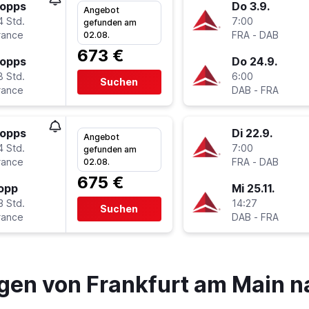
topps
Do 3.9.
Angebot
4 Std.
7:00
gefunden am
rance
FRA
-
DAB
02.08.
673 €
topps
Do 24.9.
8 Std.
6:00
Suchen
rance
DAB
-
FRA
topps
Di 22.9.
Angebot
4 Std.
7:00
gefunden am
rance
FRA
-
DAB
02.08.
675 €
topp
Mi 25.11.
3 Std.
14:27
Suchen
rance
DAB
-
FRA
gen von Frankfurt am Main 