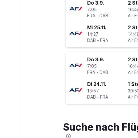
Do 3.9.
2 S
7:05
16:4
FRA
-
DAB
Air F
Mi 25.11.
2 S
14:27
14:4
DAB
-
FRA
Air F
Do 3.9.
2 S
7:05
16:4
FRA
-
DAB
Air F
Di 24.11.
1 S
18:57
30:5
DAB
-
FRA
Air F
Suche nach Flü