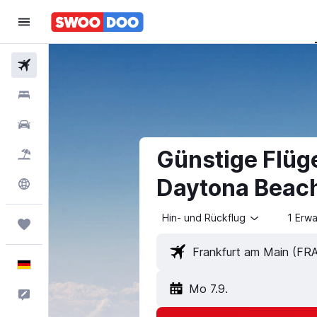
Flüge
Hotels
Mietwagen
Günstige Flüg
Pauschalreisen
Daytona Beac
Explore
Hin- und Rückflug
1 Erw
Trips
Deutsch
Mo 7.9.
Feedback