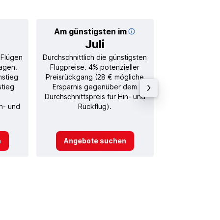
Am günstigsten im
Durchschnitt
Juli
88
 Flügen
Durchschnittlich die günstigsten
Durchschnitt
agen.
Flugpreise. 4% potenzieller
Rückflug in
nstieg
Preisrückgang (28 € mögliche
stieg
Ersparnis gegenüber dem
Durchschnittspreis für Hin- und
in- und
Rückflug).
n
Angebote suchen
Angebot