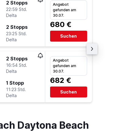
2 Stopps
Di 22.9.
Angebot
22:59 Std.
7:00
gefunden am
Delta
FRA
-
DA
30.07.
680 €
2 Stopps
Mi 25.11
23:25 Std.
18:57
Suchen
Delta
DAB
-
FR
2 Stopps
Mo 19.1
Angebot
16:54 Std.
7:00
gefunden am
Delta
FRA
-
DA
30.07.
682 €
1 Stopp
Mo 16.11
11:23 Std.
11:30
Suchen
Delta
DAB
-
FR
nach Daytona Beach