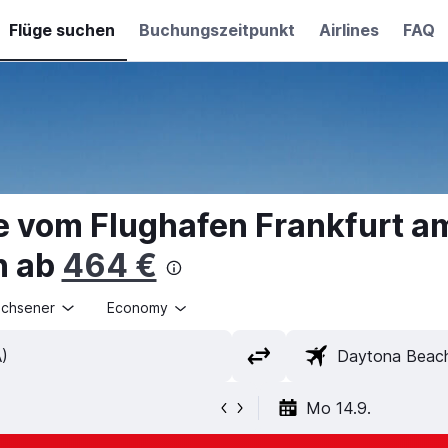
Flüge suchen
Buchungszeitpunkt
Airlines
FAQ
e vom Flughafen Frankfurt a
h ab
464 €
achsener
Economy
Mo 14.9.