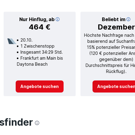
Nur Hinflug, ab
Beliebt im
464 €
Dezember
Höchste Nachfrage nach
20.10.
basierend auf Suchanfr
1 Zwischenstopp
15% potenzieller Preisa
Insgesamt 34:29 Std.
(120 € potenzieller An
Frankfurt am Main bis
gegenüber dem)
Daytona Beach
Durchschnittspreis für H
Rückflug).
Angebote suchen
Angebote suche
finder