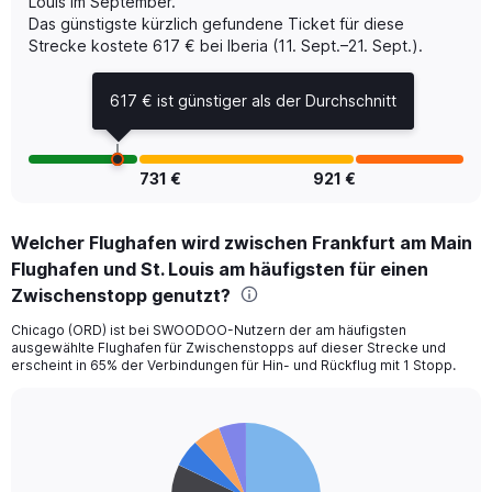
Louis im September.
displaying
Das günstigste kürzlich gefundene Ticket für diese
Number
of
Strecke kostete 617 € bei Iberia (11. Sept.–21. Sept.).
flights.
Range:
617 € ist günstiger als der Durchschnitt
0
to
12.
731 €
921 €
Welcher Flughafen wird zwischen Frankfurt am Main
Flughafen und St. Louis am häufigsten für einen
Zwischenstopp genutzt?
Chicago (ORD) ist bei SWOODOO-Nutzern der am häufigsten
ausgewählte Flughafen für Zwischenstopps auf dieser Strecke und
erscheint in 65% der Verbindungen für Hin- und Rückflug mit 1 Stopp.
Pie
Chart
graphic.
chart
with
5