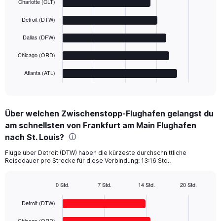
Charlotte (CLT)
with
5
Detroit (DTW)
bars.
Dallas (DFW)
The
chart
Chicago (ORD)
has
1
Atlanta (ATL)
X
End
of
axis
interactive
displaying
chart
categories.
Über welchen Zwischenstopp-Flughafen gelangst du
Range:
am schnellsten von Frankfurt am Main Flughafen
5
categories.
nach St. Louis?
The
chart
Flüge über Detroit (DTW) haben die kürzeste durchschnittliche
Reisedauer pro Strecke für diese Verbindung: 13:16 Std..
has
1
Y
0 Std.
7 Std.
14 Std.
20 Std.
axis
Bar
Chart
displaying
graphic.
chart
Detroit (DTW)
with
values.
5
Range:
Chicago (ORD)