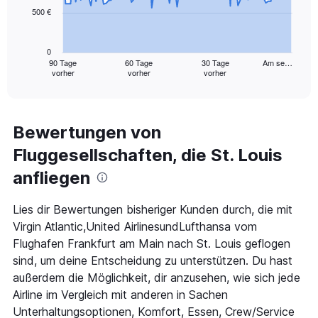
500 €
The
chart
has
0
1
90 Tage
60 Tage
30 Tage
Am se…
vorher
vorher
vorher
X
End
of
axis
interactive
displaying
chart
categories.
Range:
Bewertungen von
91
Fluggesellschaften, die St. Louis
categories.
The
anfliegen
chart
has
1
Lies dir Bewertungen bisheriger Kunden durch, die mit
Y
Virgin Atlantic,United AirlinesundLufthansa vom
axis
Flughafen Frankfurt am Main nach St. Louis geflogen
displaying
sind, um deine Entscheidung zu unterstützen. Du hast
values.
Range:
außerdem die Möglichkeit, dir anzusehen, wie sich jede
0
Airline im Vergleich mit anderen in Sachen
to
Unterhaltungsoptionen, Komfort, Essen, Crew/Service
1500.