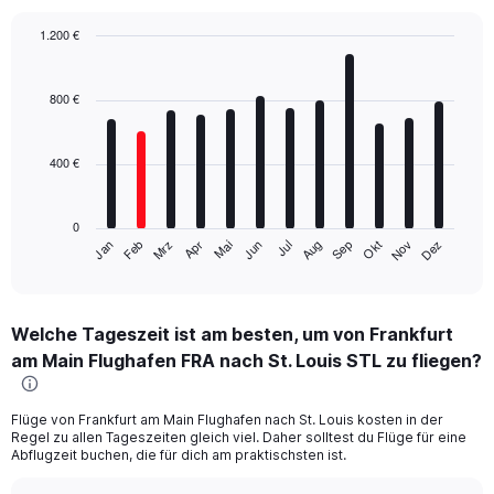
1.200 €
Bar
Chart
graphic.
chart
with
800 €
12
bars.
400 €
The
chart
has
0
1
Mrz
Jun
Sep
Dez
Jan
Apr
Jul
Okt
Feb
Mai
Aug
Nov
X
End
of
axis
interactive
displaying
chart
categories.
Welche Tageszeit ist am besten, um von Frankfurt
Range:
am Main Flughafen FRA nach St. Louis STL zu fliegen?
12
categories.
The
Flüge von Frankfurt am Main Flughafen nach St. Louis kosten in der
chart
Regel zu allen Tageszeiten gleich viel. Daher solltest du Flüge für eine
has
Abflugzeit buchen, die für dich am praktischsten ist.
1
Y