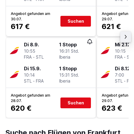
Angebot gefunden am
Angebot gefunde
30.07.
29.07.
Suchen
617 €
621 €
Di 8.9.
1 Stopp
Mi 2.12.
10:55
16:31 Std.
10:15
FRA
-
STL
Iberia
FRA
-
ST
Di 15.9.
1 Stopp
Di 8.12.
10:14
15:31 Std.
7:00
STL
-
FRA
Iberia
STL
-
FR
Angebot gefunden am
Angebot gefunde
28.07.
29.07.
Suchen
620 €
623 €
Suche nach Flügen von Frankfurt