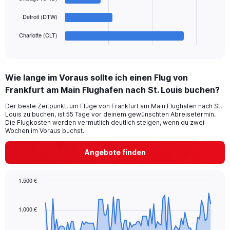
The
1200.
chart
Detroit (DTW)
has
1
Charlotte (CLT)
X
End
of
axis
interactive
displaying
chart
categories.
Wie lange im Voraus sollte ich einen Flug von
Range:
Frankfurt am Main Flughafen nach St. Louis buchen?
5
categories.
Der beste Zeitpunkt, um Flüge von Frankfurt am Main Flughafen nach St.
The
Louis zu buchen, ist 55 Tage vor deinem gewünschten Abreisetermin.
chart
Die Flugkosten werden vermutlich deutlich steigen, wenn du zwei
has
Wochen im Voraus buchst.
1
Y
Angebote finden
axis
displaying
values.
1.500 €
Range:
Chart
Chart
0
graphic.
with
to
91
1.000 €
750.
data
points.