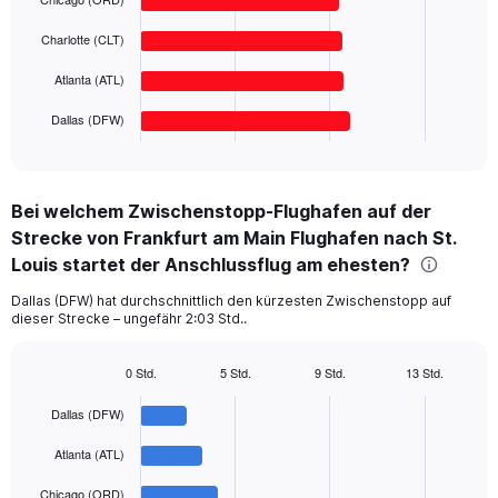
bars.
0
to
Charlotte (CLT)
The
800.
chart
Atlanta (ATL)
has
1
Dallas (DFW)
X
End
of
axis
interactive
displaying
chart
categories.
Bei welchem Zwischenstopp-Flughafen auf der
Range:
Strecke von Frankfurt am Main Flughafen nach St.
5
categories.
Louis startet der Anschlussflug am ehesten?
The
chart
Dallas (DFW) hat durchschnittlich den kürzesten Zwischenstopp auf
dieser Strecke – ungefähr 2:03 Std..
has
1
Y
0 Std.
5 Std.
9 Std.
13 Std.
axis
Bar
Chart
displaying
graphic.
chart
Dallas (DFW)
with
values.
5
Range:
Atlanta (ATL)
bars.
0
to
Chicago (ORD)