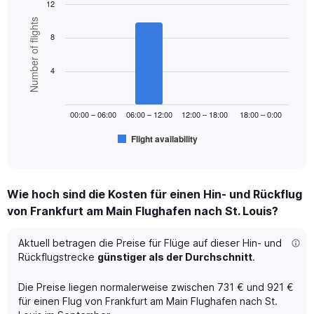
12
axis
Bar
displaying
Chart
Number of flights
graphic.
chart
values.
8
with
Range:
6
0
bars.
4
to
1200.
The
chart
00:00 – 06:00
06:00 – 12:00
12:00 – 18:00
18:00 – 0:00
has
1
Flight availability
X
End
of
axis
interactive
displaying
chart
categories.
Wie hoch sind die Kosten für einen Hin- und Rückflug
Range:
von Frankfurt am Main Flughafen nach St. Louis?
6
categories.
The
Aktuell betragen die Preise für Flüge auf dieser Hin- und
chart
Rückflugstrecke
günstiger als der Durchschnitt
.
has
1
Die Preise liegen normalerweise zwischen 731 € und 921 €
Y
für einen Flug von Frankfurt am Main Flughafen nach St.
axis