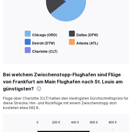
slices.
Chicago (ORD)
Dallas (DFW)
Detroit (DTW)
Atlanta (ATL)
Charlotte (CLT)
End
of
interactive
chart
Bei welchem Zwischenstopp-Flughafen sind Flüge
von Frankfurt am Main Flughafen nach St. Louis am
günstigsten?
Flüge über Charlotte (CLT) hatten den niedrigsten Durchschnittspreis für
diese Strecke: Hin- und Rückflüge mit einem Zwischenstopp dort
kosteten etwa 562 €.
0
200 €
400 €
600 €
800 €
Bar
Chart
graphic.
chart