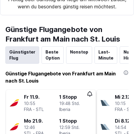
wenn du besonders günstig reisen möchtest.
Günstige Flugangebote von
Frankfurt am Main nach St. Louis
Günstigster
Beste
Nonstop
Last-
Nur
Flug
Option
Minute
Hinf
Günstige Flugangebote von Frankfurt am Main
nach St. Louis
Fr 11.9.
1 Stopp
Mi 2.12.
10:55
19:48 Std.
10:15
FRA
-
STL
Iberia
FRA
-
ST
Mo 21.9.
1 Stopp
Di 8.12.
12:46
12:59 Std.
14:54
STL
-
FRA
Iberia
STL
-
FR