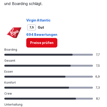
und Boarding schlägt.
Virgin Atlantic
Gut
7,5
694 Bewertungen
Preise prüfen
Boarding
7,7
Gesamt
7,5
Essen
6,9
Komfort
7,3
Crew
8,1
Unterhaltung