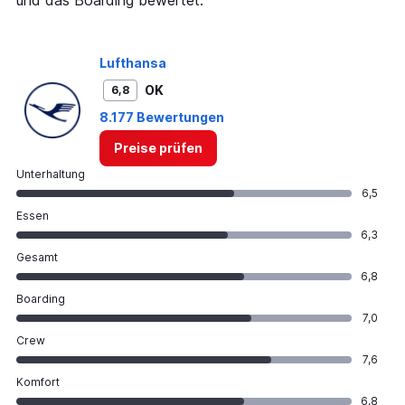
und das Boarding bewertet.
to
18.
Lufthansa
OK
6,8
8.177 Bewertungen
Preise prüfen
Unterhaltung
6,5
Essen
6,3
Gesamt
6,8
Boarding
7,0
Crew
7,6
Komfort
6,8