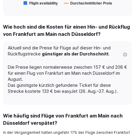
Flight availability
Durchschnittlicher Preis
1
End
of
X
interactive
axis
chart
displaying
Wie hoch sind die Kosten für einen Hin- und Rückflug
categories.
Range:
von Frankfurt am Main nach Düsseldorf?
6
categories.
Aktuell sind die Preise für Flüge auf dieser Hin- und
The
Rückflugstrecke
günstiger als der Durchschnitt
.
chart
has
Die Preise liegen normalerweise zwischen 157 € und 208 €
2
Y
für einen Flug von Frankfurt am Main nach Düsseldorf im
axes
August.
displaying
Das günstigste kürzlich gefundene Ticket für diese
Avg.
Strecke kostete 133 € bei easyJet (26. Aug.–27. Aug.).
Price
and
Number
of
Wie häufig sind Flüge von Frankfurt am Main nach
flights.
Düsseldorf verspätet?
In der Vergangenheit hatten ungefähr 17% der Flüge zwischen Frankfurt