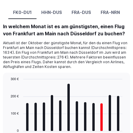
FK0-DU1
HHN-DUS
FRA-DUS
FRA-NRN
In welchem Monat ist es am günstigsten, einen Flug
von Frankfurt am Main nach Düsseldorf zu buchen?
Aktuell ist der Oktober der günstigste Monat, für den du einen Flug von
Frankfurt am Main nach Düsseldorf buchen kannst (Durchschnittspreis:
163 €). Ein Flug von Frankfurt am Main nach Düsseldorf im Juni wird am
teuersten (Durchschnittspreis: 276 €). Mehrere Faktoren beeinflussen
den Preis eines Flugs. Daher kannst durch den Vergleich von Airlines,
Abflughäfen und Zeiten Kosten sparen.
300 €
Bar
Chart
graphic.
chart
with
200 €
12
bars.
100 €
The
chart
has
0
1