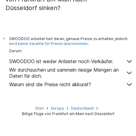
Flüge von Köln nach Stuttgart
Düsseldorf sinken?
Flüge von Berlin nach München
Flüge von Frankfurt Hahn nach Berlin
Flüge von Hamburg nach Sylt
Flüge von Frankfurt am Main nach Bremen
SWOODOO arbeitet hart daran, genaue Preise zu erhalten, jedoch
*
wird keine Garantie für Preise übernommen
.
Flüge von Frankfurt am Main nach Stuttgart
Darum:
Flüge von Leipzig nach Frankfurt am Main
SWOODOO ist weder Anbieter noch Verkäufer.
Flüge von Köln nach Dresden
Wir durchsuchen und sammeln riesige Mengen an
Daten für dich.
Warum sind die Preise nicht akkurat?
Start
Europa
Deutschland
Billige Flüge von Frankfurt am Main nach Düsseldorf