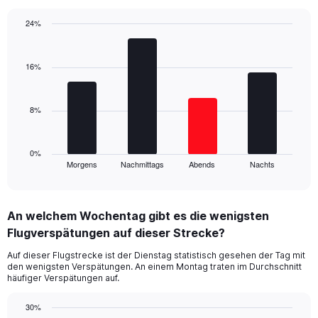
chart
has
24%
1
Bar
Y
Chart
graphic.
chart
axis
with
16%
displaying
4
values.
bars.
Range:
0
8%
The
to
chart
40.
has
1
0%
Morgens
Nachmittags
Abends
Nachts
X
End
of
axis
interactive
displaying
chart
categories.
An welchem Wochentag gibt es die wenigsten
Range:
Flugverspätungen auf dieser Strecke?
4
categories.
Auf dieser Flugstrecke ist der Dienstag statistisch gesehen der Tag mit
The
den wenigsten Verspätungen. An einem Montag traten im Durchschnitt
chart
häufiger Verspätungen auf.
has
1
30%
Y