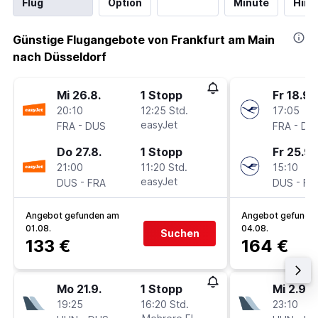
Flug
Option
Minute
Hinf
Günstige Flugangebote von Frankfurt am Main
nach Düsseldorf
Mi 26.8.
1 Stopp
Fr 18.9.
20:10
12:25 Std.
17:05
-
easyJet
-
FRA
DUS
FRA
DU
Do 27.8.
1 Stopp
Fr 25.9.
21:00
11:20 Std.
15:10
-
easyJet
-
DUS
FRA
DUS
FR
Angebot gefunden am
Angebot gefunde
01.08.
04.08.
Suchen
133 €
164 €
Mo 21.9.
1 Stopp
Mi 2.9.
19:25
16:20 Std.
23:10