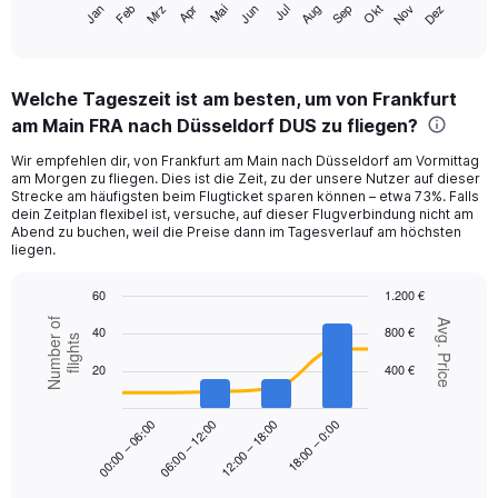
Mrz
Jun
Sep
Dez
Jan
Apr
Jul
Okt
Feb
Mai
Aug
Nov
X
End
of
axis
interactive
displaying
chart
categories.
Welche Tageszeit ist am besten, um von Frankfurt
Range:
am Main FRA nach Düsseldorf DUS zu fliegen?
12
categories.
Wir empfehlen dir, von Frankfurt am Main nach Düsseldorf am Vormittag
The
am Morgen zu fliegen. Dies ist die Zeit, zu der unsere Nutzer auf dieser
chart
Strecke am häufigsten beim Flugticket sparen können – etwa 73%. Falls
has
dein Zeitplan flexibel ist, versuche, auf dieser Flugverbindung nicht am
1
Abend zu buchen, weil die Preise dann im Tagesverlauf am höchsten
Y
liegen.
axis
displaying
60
1.200 €
values.
Combination
Chart
Number of
Avg. Price
40
800 €
Range:
graphic.
chart
flights
with
0
20
400 €
2
to
data
300.
series.
18:00 – 0:00
00:00 – 06:00
06:00 – 12:00
12:00 – 18:00
The
chart
has