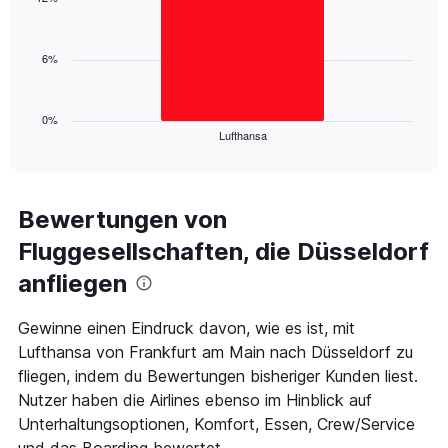
values.
1
Range:
bar.
0
6%
to
The
30.
chart
has
1
0%
Lufthansa
X
End
of
axis
interactive
displaying
chart
categories.
Range:
Bewertungen von
1
Fluggesellschaften, die Düsseldorf
categories.
The
anfliegen
chart
has
1
Gewinne einen Eindruck davon, wie es ist, mit
Y
Lufthansa von Frankfurt am Main nach Düsseldorf zu
axis
fliegen, indem du Bewertungen bisheriger Kunden liest.
displaying
Nutzer haben die Airlines ebenso im Hinblick auf
values.
Range:
Unterhaltungsoptionen, Komfort, Essen, Crew/Service
0