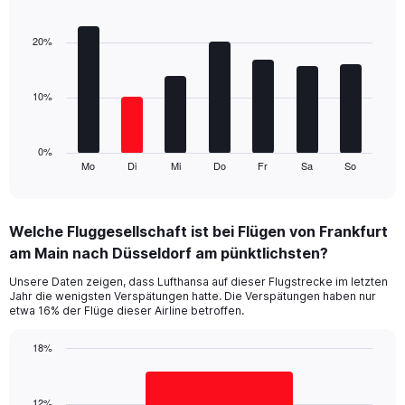
Bar
Chart
axis
graphic.
chart
displaying
with
20%
values.
7
Range:
bars.
0
10%
to
The
24.
chart
has
1
0%
Mo
Di
Mi
Do
Fr
Sa
So
X
End
of
axis
interactive
displaying
chart
categories.
Welche Fluggesellschaft ist bei Flügen von Frankfurt
Range:
am Main nach Düsseldorf am pünktlichsten?
7
categories.
Unsere Daten zeigen, dass Lufthansa auf dieser Flugstrecke im letzten
The
Jahr die wenigsten Verspätungen hatte. Die Verspätungen haben nur
chart
etwa 16% der Flüge dieser Airline betroffen.
has
1
18%
Y
Bar
Chart
axis
graphic.
chart
displaying
with
12%