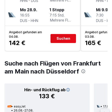
-
Mehrere Fluglinien
-
HHN
DUS
HHN
DU
Mo 28.9.
1 Stopp
Mi 9.9.
16:55
7:15 Std.
7:30
-
Mehrere Fluglinien
-
DUS
HHN
DUS
HH
Angebot gefunden am
Angebot gefunde
04.08.
03.08.
Suchen
142 €
165 €
Suche nach Flügen von Frankfurt
am Main nach Düsseldorf
Hin- und Rückflug ab
133 €
easyJet
17.09.
26.08.-27.08.
2 Zwi