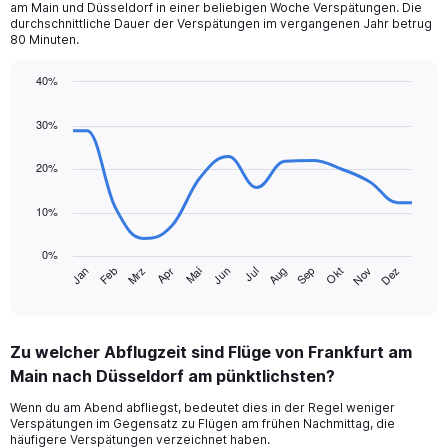
am Main und Düsseldorf in einer beliebigen Woche Verspätungen. Die
durchschnittliche Dauer der Verspätungen im vergangenen Jahr betrug
80 Minuten.
40%
Line
Chart
graphic.
chart
30%
with
14
data
20%
points.
10%
The
chart
0%
has
Jan
Feb
Mrz
Apr
Mai
Jun
Jul
Aug
Sep
Okt
Nov
Dez
1
End
of
X
interactive
axis
chart
displaying
Zu welcher Abflugzeit sind Flüge von Frankfurt am
categories.
Range:
Main nach Düsseldorf am pünktlichsten?
14
Wenn du am Abend abfliegst, bedeutet dies in der Regel weniger
categories.
Verspätungen im Gegensatz zu Flügen am frühen Nachmittag, die
The
häufigere Verspätungen verzeichnet haben.