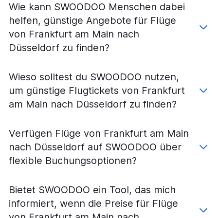
Flüge von Stuttgart nach Hamburg
Wie kann SWOODOO Menschen dabei
Flüge von Hamburg nach Düsseldorf
helfen, günstige Angebote für Flüge
Flüge von Saarbrücken nach Berlin
von Frankfurt am Main nach
Flüge von Berlin nach Weeze, Niederrhein
Düsseldorf zu finden?
Flüge von Köln nach Frankfurt am Main
Flüge von Frankfurt am Main nach München
Wieso solltest du SWOODOO nutzen,
Flüge von München nach Hamburg
um günstige Flugtickets von Frankfurt
Flüge von Berlin nach Frankfurt Hahn
am Main nach Düsseldorf zu finden?
Flüge von Stuttgart nach Frankfurt am Main
Flüge von Hannover nach München
Verfügen Flüge von Frankfurt am Main
Flüge von Düsseldorf nach Frankfurt am Main
nach Düsseldorf auf SWOODOO über
Flüge von München nach Berlin
flexible Buchungsoptionen?
Flüge von Köln nach München
Flüge von Bremen nach München
Bietet SWOODOO ein Tool, das mich
Flüge von München nach Frankfurt Hahn
informiert, wenn die Preise für Flüge
Flüge von Weeze, Niederrhein nach Stuttgart
von Frankfurt am Main nach