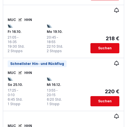
MUC
HHN
Fr 16.10.
Mo 19.10.
21:05
-
20:45
-
218 €
16:35
18:55
19:30 Std.
22:10 Std.
Suchen
2 Stopps
2 Stopps
Schnellster Hin- und Rückflug
MUC
HHN
So 25.10.
Mi 16.12.
17:25
-
13:55
-
220 €
0:10
20:15
6:45 Std.
6:20 Std.
Suchen
1 Stopp
1 Stopp
MUC
HHN