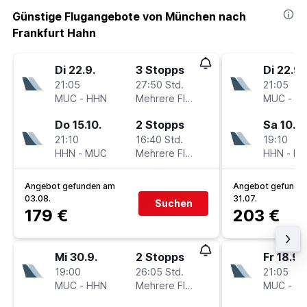
Günstige Flugangebote von München nach
Frankfurt Hahn
Di 22.9.
3 Stopps
Di 22.9.
21:05
27:50 Std.
21:05
MUC
-
HHN
Mehrere Fluglinien
MUC
-
H
Do 15.10.
2 Stopps
Sa 10.10
21:10
16:40 Std.
19:10
HHN
-
MUC
Mehrere Fluglinien
HHN
-
M
Angebot gefunden am
Angebot gefunde
03.08.
31.07.
Suchen
179 €
203 €
Mi 30.9.
2 Stopps
Fr 18.9.
19:00
26:05 Std.
21:05
MUC
-
HHN
Mehrere Fluglinien
MUC
-
H