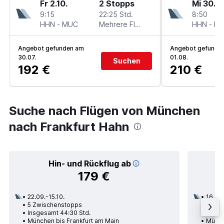
Fr 2.10.
2 Stopps
Mi 30.9.
9:15
22:25 Std.
8:50
HHN
-
MUC
Mehrere Fluglinien
HHN
-
M
Angebot gefunden am
Angebot gefunde
30.07.
01.08.
Suchen
192 €
210 €
Suche nach Flügen von München
nach Frankfurt Hahn
Hin- und Rückflug ab
179 €
22.09.-15.10.
16.09.
5 Zwischenstopps
2 Zwi
Insgesamt 44:30 Std.
Insge
München bis Frankfurt am Main
Münch