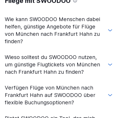
Fliege mit SWOODOO
Flüge von Bremen nach Frankfurt Hahn
Flüge von Düsseldorf nach Frankfurt Hahn
Flüge von Weeze, Niederrhein nach Frankfurt am Main
Wie kann SWOODOO Menschen dabei
Flüge von Stuttgart nach Frankfurt am Main
helfen, günstige Angebote für Flüge
Flüge von Stuttgart nach Frankfurt Hahn
von München nach Frankfurt Hahn zu
Flüge von Dresden nach Frankfurt am Main
finden?
Flüge von Sylt nach Frankfurt am Main
Flüge von Hannover nach Frankfurt am Main
Wieso solltest du SWOODOO nutzen,
Flüge von Hannover nach Frankfurt Hahn
um günstige Flugtickets von München
Flüge von Dortmund nach Frankfurt am Main
nach Frankfurt Hahn zu finden?
Flüge von Paderborn nach Frankfurt am Main
Flüge von Friedrichshafen nach Frankfurt am Main
Verfügen Flüge von München nach
Flüge von Rostock nach Frankfurt am Main
Frankfurt Hahn auf SWOODOO über
Flüge von Saarbrücken nach Frankfurt am Main
flexible Buchungsoptionen?