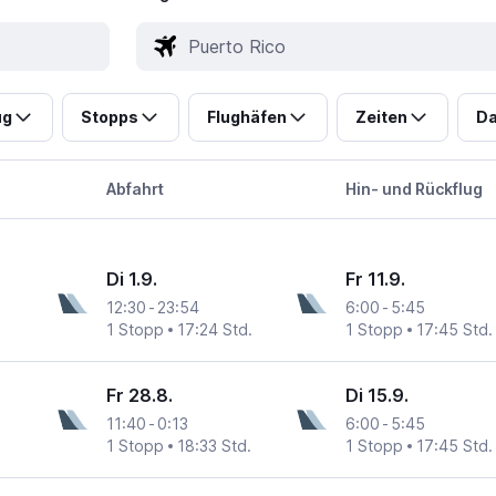
ug
Stopps
Flughäfen
Zeiten
Da
Abfahrt
Hin- und Rückflug
Di 1.9.
Fr 11.9.
12:30
-
23:54
6:00
-
5:45
1 Stopp
17:24 Std.
1 Stopp
17:45 Std.
Fr 28.8.
Di 15.9.
11:40
-
0:13
6:00
-
5:45
1 Stopp
18:33 Std.
1 Stopp
17:45 Std.