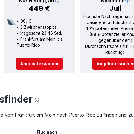
Nur Hinflug, ab
Beliebt im
449 €
Juli
Höchste Nachfrage nach
08.10.
basierend auf Suchanfr
2 Zwischenstopps
10% potenzieller Preisa
Insgesamt 23:46 Std.
(88 € potenzieller Ans
Frankfurt am Main bis
gegenüber dem)
Puerto Rico
Durchschnittspreis für H
Rückflug).
Angebote suchen
Angebote suche
finder
ge von Frankfurt am Main nach Puerto Rico zu finden und zu 
Flug nach