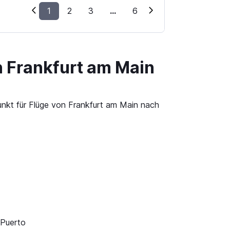
1
2
3
...
6
n Frankfurt am Main
unkt für Flüge von Frankfurt am Main nach
 Puerto