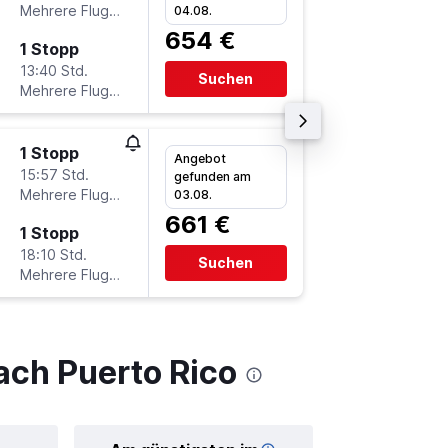
Mehrere Fluglinien
-
04.08.
FRA
SJ
654 €
1 Stopp
Di 1.9.
13:40 Std.
5:15
Suchen
Mehrere Fluglinien
-
SJU
FR
1 Stopp
Do 5.11.
Angebot
15:57 Std.
11:30
gefunden am
Mehrere Fluglinien
-
03.08.
FRA
SJ
661 €
1 Stopp
So 15.11
18:10 Std.
14:35
Suchen
Mehrere Fluglinien
-
SJU
FR
ach Puerto Rico