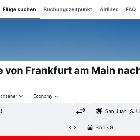
Flüge suchen
Buchungszeitpunkt
Airlines
FAQ
e von Frankfurt am Main nach
achsener
Economy
So 13.9.