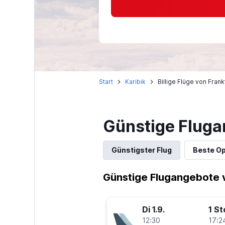
Start
Karibik
Billige Flüge von Fran
Günstige Fluga
Günstigster Flug
Beste Op
Günstige Flugangebote v
Di 1.9.
1 S
12:30
17:2