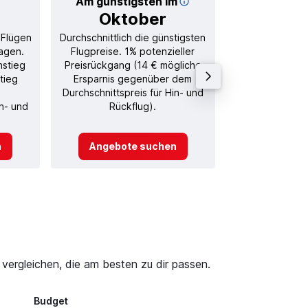
Am günstigsten im
Durchschnitt
Oktober
92
 Flügen
Durchschnittlich die günstigsten
Durchschnitt
agen.
Flugpreise. 1% potenzieller
Rückflug in
nstieg
Preisrückgang (14 € mögliche
tieg
Ersparnis gegenüber dem
Durchschnittspreis für Hin- und
in- und
Rückflug).
n
Angebote suchen
Angebot
vergleichen, die am besten zu dir passen.
Budget