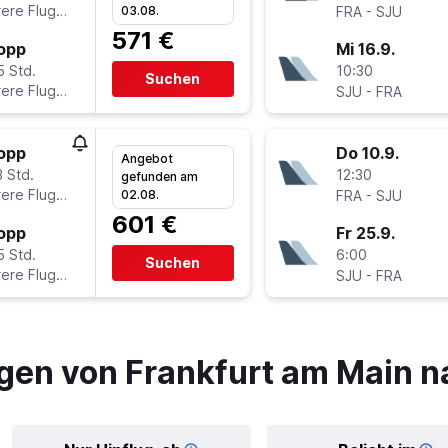
ere Fluglinien
-
03.08.
FRA
SJU
571 €
topp
Mi 16.9.
5 Std.
10:30
Suchen
ere Fluglinien
-
SJU
FRA
topp
Do 10.9.
Angebot
 Std.
12:30
gefunden am
ere Fluglinien
-
02.08.
FRA
SJU
601 €
topp
Fr 25.9.
5 Std.
6:00
Suchen
ere Fluglinien
-
SJU
FRA
gen von Frankfurt am Main n