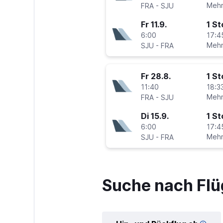
-
Mehr
FRA
SJU
Fr 11.9.
1 S
6:00
17:4
-
Mehr
SJU
FRA
Fr 28.8.
1 S
11:40
18:33
-
Mehr
FRA
SJU
Di 15.9.
1 S
6:00
17:4
-
Mehr
SJU
FRA
Suche nach Flü