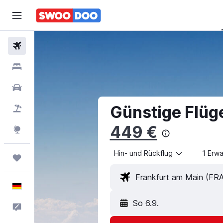
Flüge
Hotels
Mietwagen
Günstige Flüg
Pauschalreisen
449 €
Explore
Hin- und Rückflug
1 Erw
Trips
Deutsch
So 6.9.
Feedback