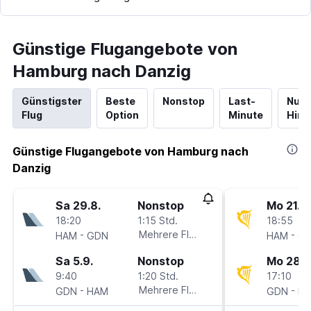
Günstige Flugangebote von
Hamburg nach Danzig
Günstigster
Beste
Nonstop
Last-
Nur
Flug
Option
Minute
Hinf
Günstige Flugangebote von Hamburg nach
Danzig
Sa 29.8.
Nonstop
Mo 21.9.
18:20
1:15 Std.
18:55
-
Mehrere Fluglinien
-
HAM
GDN
HAM
G
Sa 5.9.
Nonstop
Mo 28.9
9:40
1:20 Std.
17:10
-
Mehrere Fluglinien
-
GDN
HAM
GDN
H