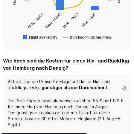
2
Range:
data
series.
0
18:00 – 0:00
00:00 – 06:00
06:00 – 12:00
12:00 – 18:00
to
The
120.
chart
has
Flight availability
Durchschnittlicher Preis
1
End
of
X
interactive
axis
chart
displaying
Wie hoch sind die Kosten für einen Hin- und Rückflug
categories.
Range:
von Hamburg nach Danzig?
6
categories.
Aktuell sind die Preise für Flüge auf dieser Hin- und
The
Rückflugstrecke
günstiger als der Durchschnitt
.
chart
has
Die Preise liegen normalerweise zwischen 55 € und 128 €
2
Y
für einen Flug von Hamburg nach Danzig im August.
axes
Das günstigste kürzlich gefundene Ticket für diese
displaying
Strecke kostete 39 € bei Mehrere Fluglinien (29. Aug.–5.
Avg.
Sept.).
Price