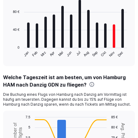
Bar
Chart
graphic.
chart
with
80 €
12
bars.
40 €
The
chart
has
0
1
Mrz
Jun
Sep
Dez
Jan
Apr
Jul
Okt
Feb
Mai
Aug
Nov
X
End
of
axis
interactive
displaying
chart
categories.
Welche Tageszeit ist am besten, um von Hamburg
Range:
HAM nach Danzig GDN zu fliegen?
12
categories.
Die Buchung eines Flugs von Hamburg nach Danzig am Vormittag ist
The
häufig am teuersten. Dagegen kannst du bis zu 15% auf Flüge von
chart
Hamburg nach Danzig sparen, wenn du nach Tickets am Mittag suchst.
has
1
7.5
85 €
Y
Combination
Chart
Number of
axis
Avg. Price
5
80 €
graphic.
chart
flights
displaying
with
values.
2.5
75 €