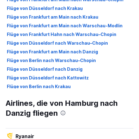
Flüge von Düsseldorf nach Krakau
Flüge von Frankfurt am Main nach Krakau
Flüge von Frankfurt am Main nach Warschau-Modlin
Flüge von Frankfurt Hahn nach Warschau–Chopin
Flüge von Düsseldorf nach Warschau–Chopin
Flüge von Frankfurt am Main nach Danzig
Flüge von Berlin nach Warschau–Chopin
Flüge von Düsseldorf nach Danzig
Flüge von Düsseldorf nach Kattowitz
Flüge von Berlin nach Krakau
Flüge von Frankfurt Hahn nach Warschau-Modlin
Airlines, die von Hamburg nach
Flüge von Dortmund nach Danzig
Danzig fliegen
Flüge von Frankfurt am Main nach Kattowitz
Flüge von Weeze, Niederrhein nach Danzig
Flüge von Düsseldorf nach Warschau-Modlin
Ryanair
Flüge von Frankfurt Hahn nach Danzig