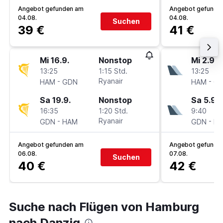
Angebot gefunden am
Angebot gefunde
04.08.
04.08.
Suchen
39 €
41 €
Mi 16.9.
Nonstop
Mi 2.9.
13:25
1:15 Std.
13:25
-
Ryanair
-
HAM
GDN
HAM
G
Sa 19.9.
Nonstop
Sa 5.9.
16:35
1:20 Std.
9:40
-
Ryanair
-
GDN
HAM
GDN
H
Angebot gefunden am
Angebot gefunde
06.08.
07.08.
Suchen
40 €
42 €
Suche nach Flügen von Hamburg
nach Danzig