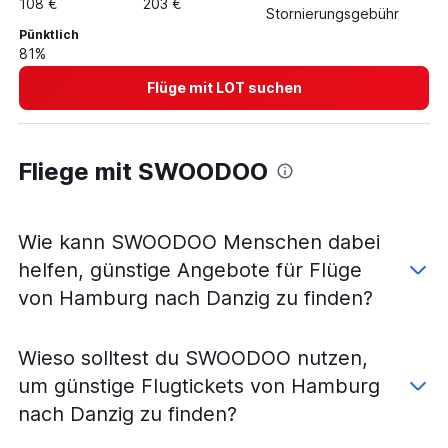
108 €
203 €
Stornierungsgebühr
Flüge von Stuttgart nach Warschau–Chopin
Pünktlich
81%
Flüge von Berlin nach Danzig
Flüge von Hamburg nach Warschau-Modlin
Flüge mit LOT suchen
Flüge von Stuttgart nach Krakau
Flüge von München nach Kattowitz
Fliege mit SWOODOO
Flüge von München nach Warschau-Modlin
Flüge von Dortmund nach Krakau
Flüge von Memmingen nach Krakau
Wie kann SWOODOO Menschen dabei
Flüge von Hamburg nach Kattowitz
helfen, günstige Angebote für Flüge
Flüge von Stuttgart nach Warschau-Modlin
von Hamburg nach Danzig zu finden?
Flüge von Köln nach Warschau-Modlin
Flüge von München nach Rzeszów
Wieso solltest du SWOODOO nutzen,
Flüge von Frankfurt am Main nach Rzeszów
um günstige Flugtickets von Hamburg
Flüge von Dortmund nach Warschau–Chopin
nach Danzig zu finden?
Flüge von Düsseldorf nach Wrocław
Flüge von München nach Wrocław