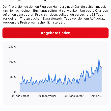
categories.
Der Preis, den du deinen Flug von Hamburg nach Danzig zahlen musst,
The
kann je nach deinem Buchungszeitpunkt schwanken. Um beste Chancen
chart
auf einen günstigeren Preis zu haben, solltest du versuchen, 38 Tage
has
vor deinem Trip zu buchen. Etwa vierzehn Tage vor deinem Abflugdatum
1
werden die Preise wahrscheinlich steigen.
Y
axis
Angebote finden
displaying
values.
Range:
240 €
0
Chart
Chart
to
graphic.
with
24.
91
160 €
data
points.
80 €
The
chart
has
1
0
90 Tage vorher
60 Tage vorher
30 Tage vorher
Am se…
X
End
of
axis
interactive
displaying
chart
categories.