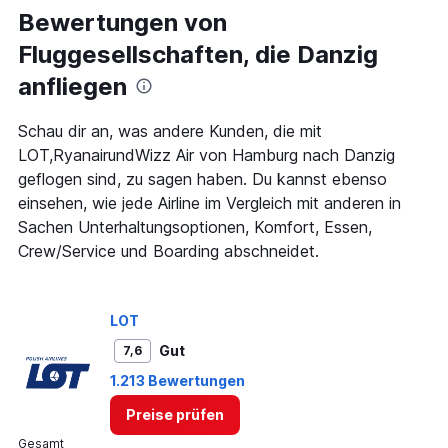
Range:
Bewertungen von
91
Fluggesellschaften, die Danzig
categories.
The
anfliegen
chart
has
1
Schau dir an, was andere Kunden, die mit
Y
LOT,RyanairundWizz Air von Hamburg nach Danzig
axis
geflogen sind, zu sagen haben. Du kannst ebenso
displaying
einsehen, wie jede Airline im Vergleich mit anderen in
values.
Range:
Sachen Unterhaltungsoptionen, Komfort, Essen,
0
Crew/Service und Boarding abschneidet.
to
240.
LOT
Gut
7,6
1.213 Bewertungen
Preise prüfen
Gesamt