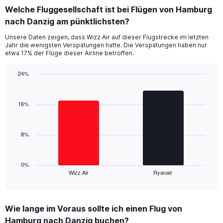
categories.
Welche Fluggesellschaft ist bei Flügen von Hamburg
Range:
nach Danzig am pünktlichsten?
7
categories.
Unsere Daten zeigen, dass Wizz Air auf dieser Flugstrecke im letzten
The
Jahr die wenigsten Verspätungen hatte. Die Verspätungen haben nur
chart
etwa 17% der Flüge dieser Airline betroffen.
has
1
24%
Y
Bar
Chart
axis
graphic.
chart
displaying
with
16%
values.
2
Range:
bars.
0
8%
to
The
36.
chart
has
1
0%
Wizz Air
Ryanair
X
End
of
axis
interactive
displaying
chart
categories.
Wie lange im Voraus sollte ich einen Flug von
Range:
Hamburg nach Danzig buchen?
2