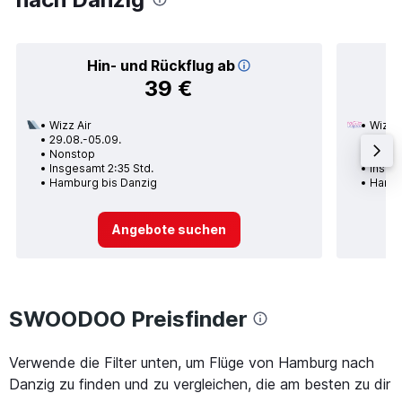
Hin- und Rückflug ab
39 €
Wizz Air
Wizz A
29.08.-05.09.
01.11.
Nonstop
Nons
Insgesamt 2:35 Std.
Insges
Hamburg bis Danzig
Hambu
Angebote suchen
SWOODOO Preisfinder
Verwende die Filter unten, um Flüge von Hamburg nach
Danzig zu finden und zu vergleichen, die am besten zu dir