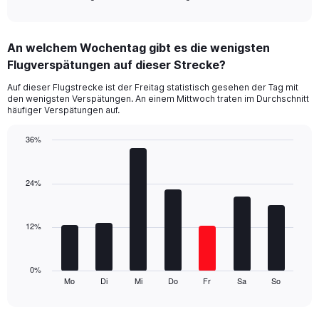
of
axis
interactive
displaying
chart
categories.
An welchem Wochentag gibt es die wenigsten
Range:
Flugverspätungen auf dieser Strecke?
3
categories.
Auf dieser Flugstrecke ist der Freitag statistisch gesehen der Tag mit
The
den wenigsten Verspätungen. An einem Mittwoch traten im Durchschnitt
chart
häufiger Verspätungen auf.
has
1
36%
Y
Bar
Chart
axis
graphic.
chart
displaying
with
24%
values.
7
Range:
bars.
0
12%
to
The
30.
chart
has
1
0%
Mo
Di
Mi
Do
Fr
Sa
So
X
End
of
axis
interactive
displaying
chart