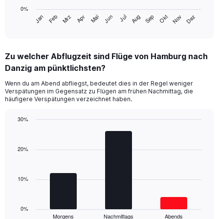
chart
0%
has
Jan
Feb
Mrz
Apr
Mai
Jun
Jul
Aug
Sep
Okt
Nov
Dez
1
End
of
X
interactive
axis
chart
displaying
Zu welcher Abflugzeit sind Flüge von Hamburg nach
categories.
Range:
Danzig am pünktlichsten?
14
Wenn du am Abend abfliegst, bedeutet dies in der Regel weniger
categories.
Verspätungen im Gegensatz zu Flügen am frühen Nachmittag, die
The
häufigere Verspätungen verzeichnet haben.
chart
has
30%
1
Bar
Y
Chart
graphic.
chart
axis
with
20%
displaying
3
values.
bars.
Range:
0
10%
The
to
chart
60.
has
1
0%
Morgens
Nachmittags
Abends
X
End