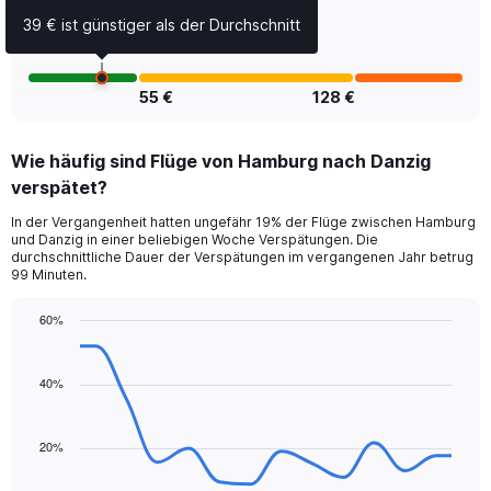
and
Number
39 € ist günstiger als der Durchschnitt
of
flights.
55 €
128 €
Wie häufig sind Flüge von Hamburg nach Danzig
verspätet?
In der Vergangenheit hatten ungefähr 19% der Flüge zwischen Hamburg
und Danzig in einer beliebigen Woche Verspätungen. Die
durchschnittliche Dauer der Verspätungen im vergangenen Jahr betrug
99 Minuten.
60%
Line
Chart
graphic.
chart
with
40%
14
data
points.
20%
The