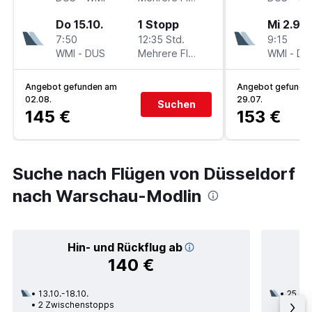
Do 15.10.
1 Stopp
Mi 2.9.
7:50
12:35 Std.
9:15
WMI
-
DUS
Mehrere Fluglinien
WMI
-
DU
Angebot gefunden am
Angebot gefunde
02.08.
29.07.
Suchen
145 €
153 €
Suche nach Flügen von Düsseldorf
nach Warschau-Modlin
Hin- und Rückflug ab
140 €
13.10.-18.10.
25.08.
2 Zwischenstopps
1 Zwi