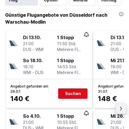
Günstige Flugangebote von Düsseldorf nach
Warschau-Modlin
Di 13.10.
1 Stopp
Di 13.10.
21:00
11:50 Std.
21:00
DUS
-
WMI
Mehrere Fluglinien
DUS
-
WM
So 18.10.
1 Stopp
Mi 21.10.
18:10
14:55 Std.
19:00
WMI
-
DUS
Mehrere Fluglinien
WMI
-
DU
Angebot gefunden am
Angebot gefunde
29.07.
31.07.
Suchen
140 €
148 €
So 4.10.
1 Stopp
Mi 26.8.
21:00
10:55 Std.
21:00
DUS
-
WMI
Mehrere Fluglinien
DUS
-
WM