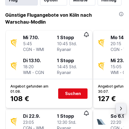
Günstige Flugangebote von Köln nach
Warschau-Modlin
Mi 7.10.
1 Stopp
Mo 14.9
5:45
10:45 Std.
20:15
CGN
-
WMI
Ryanair
CGN
-
WM
Di 13.10.
1 Stopp
Mi 23.9.
18:20
14:45 Std.
15:05
WMI
-
CGN
Ryanair
WMI
-
CG
Angebot gefunden am
Angebot gefunde
01.08.
30.07.
Suchen
108 €
127 €
Di 22.9.
1 Stopp
So 6.9.
23:05
12:30 Std.
22:20
CGN
-
WMI
Ryanair
CGN
-
WM