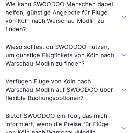
Flüge von Hamburg nach Warschau-Modlin
Wie kann SWOODOO Menschen dabei
Flüge von Stuttgart nach Warschau-Modlin
helfen, günstige Angebote für Flüge
Flüge von Dortmund nach Warschau–Chopin
von Köln nach Warschau-Modlin zu
Flüge von Berlin nach Warschau-Modlin
finden?
Flüge von Dortmund nach Warschau-Modlin
Flüge von Nürnberg nach Warschau-Modlin
Wieso solltest du SWOODOO nutzen,
Flüge von Leipzig nach Warschau–Chopin
um günstige Flugtickets von Köln nach
Flüge von Bremen nach Warschau–Chopin
Warschau-Modlin zu finden?
Flüge von Karlsruhe nach Warschau–Chopin
Flüge von Berlin nach Warschau–Chopin
Verfügen Flüge von Köln nach
Flüge von Leipzig nach Warschau-Modlin
Warschau-Modlin auf SWOODOO über
Flüge von Saarbrücken nach Warschau–Chopin
flexible Buchungsoptionen?
Flüge von Münster nach Warschau–Chopin
Flüge von Bremen nach Warschau-Modlin
Bietet SWOODOO ein Tool, das mich
Flüge von Karlsruhe nach Warschau-Modlin
informiert, wenn die Preise für Flüge
Flüge von Hannover nach Warschau–Chopin
von Köln nach Warschau-Modlin