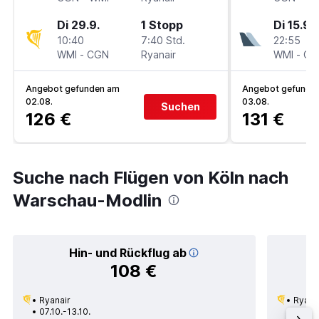
Di 29.9.
1 Stopp
Di 15.9.
10:40
7:40 Std.
22:55
WMI
-
CGN
Ryanair
WMI
-
CG
Angebot gefunden am
Angebot gefunde
02.08.
03.08.
Suchen
126 €
131 €
Suche nach Flügen von Köln nach
Warschau-Modlin
Hin- und Rückflug ab
108 €
Ryanair
Ryana
07.10.-13.10.
21.10.