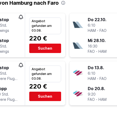
von Hamburg nach Faro
stop
Do 22.10.
Angebot
Std.
6:10
gefunden am
wings
HAM
-
FAO
03.08.
220 €
stop
Mi 28.10.
Std.
16:30
Suchen
wings
FAO
-
HAM
stop
Do 13.8.
Angebot
Std.
6:10
gefunden am
Mehrere Fluglinien
HAM
-
FAO
03.08.
220 €
topp
Do 20.8.
 Std.
9:20
Suchen
Mehrere Fluglinien
FAO
-
HAM