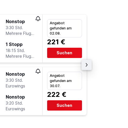
Nonstop
Di 11.8.
Angebot
3:30 Std.
14:30
gefunden am
Mehrere Fluglinien
HAM
-
F
02.08.
221 €
1 Stopp
Di 18.8.
18:15 Std.
19:05
Suchen
Mehrere Fluglinien
FAO
-
H
Nonstop
Do 13.8
Angebot
3:30 Std.
6:10
gefunden am
Eurowings
HAM
-
F
30.07.
222 €
Nonstop
Fr 21.8.
3:20 Std.
9:30
Suchen
Eurowings
FAO
-
H