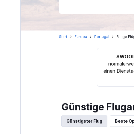
Start
Europa
Portugal
Billige F
SWOOD
normalerwei
einen Diensta
Günstige Fluga
Günstigster Flug
Beste Op