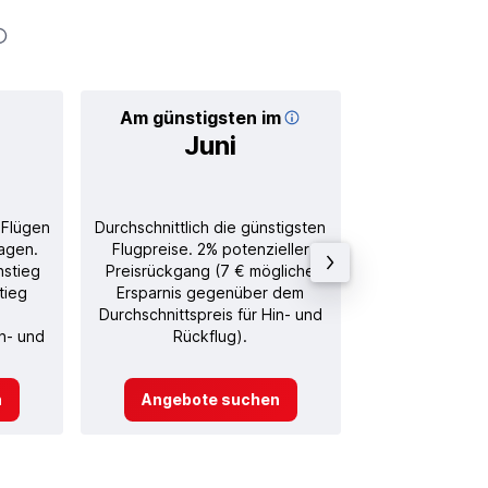
Am günstigsten im
Durchschnitt
Juni
27
 Flügen
Durchschnittlich die günstigsten
Durchschnitt
agen.
Flugpreise. 2% potenzieller
Rückflug in
nstieg
Preisrückgang (7 € mögliche
tieg
Ersparnis gegenüber dem
Durchschnittspreis für Hin- und
in- und
Rückflug).
n
Angebote suchen
Angebot