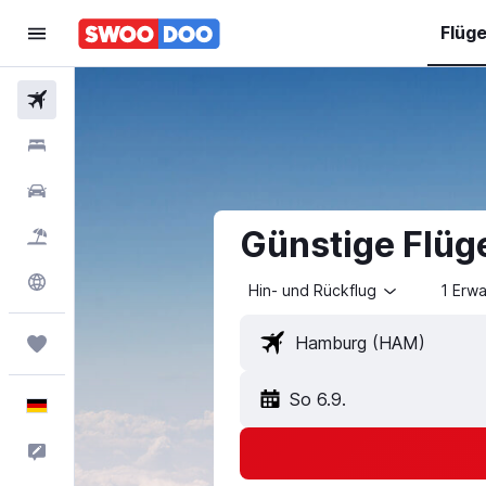
Flüg
Flüge
Hotels
Mietwagen
Günstige Flüg
Pauschalreisen
Explore
Hin- und Rückflug
1 Erw
Trips
So 6.9.
Deutsch
Feedback