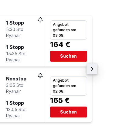
1 Stopp
Mo 28.9
Angebot
5:30 Std.
12:30
gefunden am
Ryanair
-
03.08.
FMM
F
164 €
1 Stopp
Mo 12.1
15:35 Std.
20:55
Suchen
Ryanair
-
FAO
F
Nonstop
Do 3.9.
Angebot
3:05 Std.
21:00
gefunden am
Ryanair
-
02.08.
FMM
F
165 €
1 Stopp
Do 10.9
13:05 Std.
9:10
Suchen
Ryanair
-
FAO
F