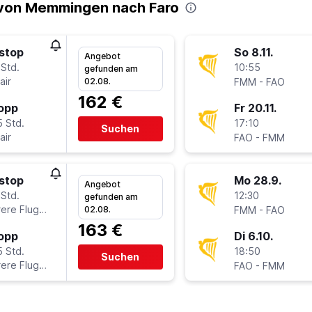
 von Memmingen nach Faro
stop
So 8.11.
Angebot
 Std.
10:55
gefunden am
air
-
02.08.
FMM
FAO
162 €
topp
Fr 20.11.
5 Std.
17:10
Suchen
air
-
FAO
FMM
stop
Mo 28.9.
Angebot
 Std.
12:30
gefunden am
ere Fluglinien
-
02.08.
FMM
FAO
163 €
topp
Di 6.10.
5 Std.
18:50
Suchen
ere Fluglinien
-
FAO
FMM