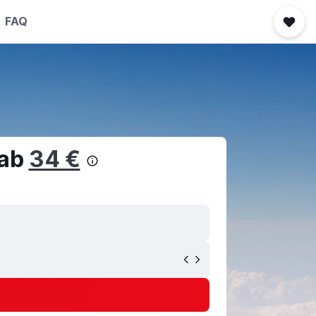
FAQ
 ab
34 €