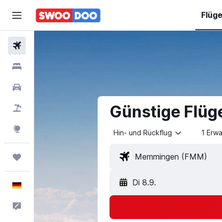
Flüg
Flüge
Hotels
Mietwagen
Günstige Flüg
Pauschalreisen
Explore
Hin- und Rückflug
1 Erw
Trips
Di 8.9.
Deutsch
Feedback