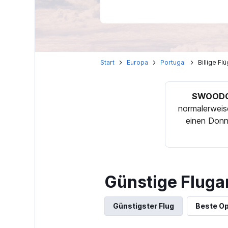
Start
Europa
Portugal
Billige F
SWOODO
normalerweis
einen Donn
Günstige Flug
Günstigster Flug
Beste Op