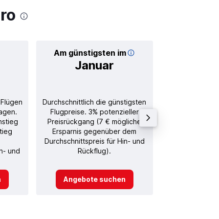
ro
Am günstigsten im
Durchschnitt
Januar
27
 Flügen
Durchschnittlich die günstigsten
Durchschnitt
agen.
Flugpreise. 3% potenzieller
Rückflug in
nstieg
Preisrückgang (7 € mögliche
tieg
Ersparnis gegenüber dem
Durchschnittspreis für Hin- und
in- und
Rückflug).
n
Angebote suchen
Angebot