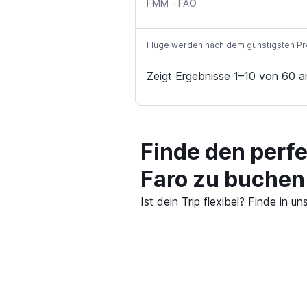
Memmingen
Faro
FMM
-
FAO
Flüge werden nach dem günstigsten Preis
Zeigt Ergebnisse 1–10 von 60 a
Finde den perf
Faro zu buchen
Ist dein Trip flexibel? Finde i