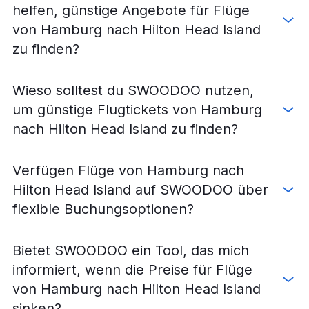
Flüge von Bremen nach Charlotte
helfen, günstige Angebote für Flüge
Flüge von Frankfurt am Main nach Augusta
von Hamburg nach Hilton Head Island
Flüge von Leipzig nach Charlotte
zu finden?
Flüge von Düsseldorf nach Charleston
Flüge von Düsseldorf nach Florence
Wieso solltest du SWOODOO nutzen,
Flüge von Stuttgart nach Charlotte
um günstige Flugtickets von Hamburg
Flüge von Hamburg nach Myrtle Beach
nach Hilton Head Island zu finden?
Flüge von Düsseldorf nach Savannah
Flüge von Köln nach Charlotte
Verfügen Flüge von Hamburg nach
Flüge von Berlin nach Charleston
Hilton Head Island auf SWOODOO über
Flüge von Leipzig nach Greenville
flexible Buchungsoptionen?
Flüge von Hamburg nach Savannah
Flüge von Frankfurt am Main nach Myrtle Beach
Bietet SWOODOO ein Tool, das mich
Flüge von Düsseldorf nach Myrtle Beach
informiert, wenn die Preise für Flüge
Flüge von Dresden nach Greenville
von Hamburg nach Hilton Head Island
Flüge von Frankfurt am Main nach Florence
sinken?