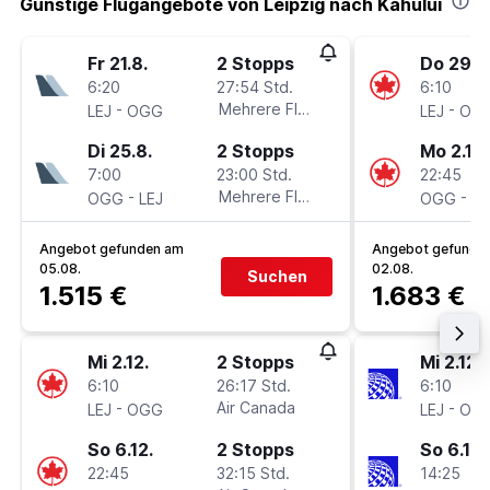
Günstige Flugangebote von Leipzig nach Kahului
Fr 21.8.
2 Stopps
Do 29.10
6:20
27:54 Std.
6:10
-
Mehrere Fluglinien
-
LEJ
OGG
LEJ
OG
Di 25.8.
2 Stopps
Mo 2.11.
7:00
23:00 Std.
22:45
-
Mehrere Fluglinien
-
OGG
LEJ
OGG
LE
Angebot gefunden am
Angebot gefunde
05.08.
02.08.
Suchen
1.515 €
1.683 €
Mi 2.12.
2 Stopps
Mi 2.12.
6:10
26:17 Std.
6:10
-
Air Canada
-
LEJ
OGG
LEJ
OG
So 6.12.
2 Stopps
So 6.12.
22:45
32:15 Std.
14:25