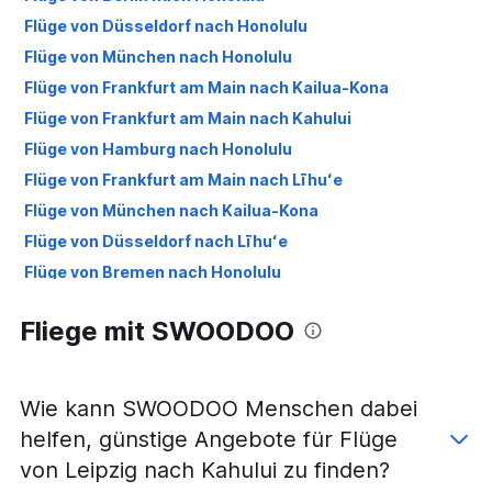
Flüge von Düsseldorf nach Honolulu
Flüge von München nach Honolulu
Flüge von Frankfurt am Main nach Kailua-Kona
Flüge von Frankfurt am Main nach Kahului
Flüge von Hamburg nach Honolulu
Flüge von Frankfurt am Main nach Līhuʻe
Flüge von München nach Kailua-Kona
Flüge von Düsseldorf nach Līhuʻe
Flüge von Bremen nach Honolulu
Flüge von München nach Kahului
Fliege mit SWOODOO
Flüge von Düsseldorf nach Kahului
Flüge von Hamburg nach Kahului
Flüge von Stuttgart nach Honolulu
Wie kann SWOODOO Menschen dabei
Flüge von Frankfurt am Main nach Hilo
helfen, günstige Angebote für Flüge
Flüge von Düsseldorf nach Kailua-Kona
von Leipzig nach Kahului zu finden?
Flüge von Dresden nach Honolulu