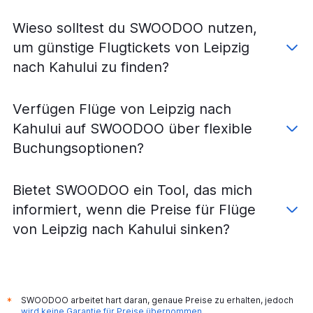
Flüge von Köln nach Honolulu
Wieso solltest du SWOODOO nutzen,
Flüge von Berlin nach Kahului
um günstige Flugtickets von Leipzig
Flüge von Berlin nach Līhuʻe
nach Kahului zu finden?
Flüge von München nach Hilo
Flüge von Nürnberg nach Honolulu
Verfügen Flüge von Leipzig nach
Flüge von Stuttgart nach Kahului
Kahului auf SWOODOO über flexible
Flüge von Hannover nach Honolulu
Buchungsoptionen?
Flüge von München nach Līhuʻe
Flüge von Hamburg nach Kailua-Kona
Bietet SWOODOO ein Tool, das mich
Flüge von Hannover nach Kailua-Kona
informiert, wenn die Preise für Flüge
Flüge von Köln nach Kahului
von Leipzig nach Kahului sinken?
Flüge von Stuttgart nach Kailua-Kona
Flüge von Nürnberg nach Kailua-Kona
Flüge von Bremen nach Līhuʻe
Flüge von Münster nach Honolulu
SWOODOO arbeitet hart daran, genaue Preise zu erhalten, jedoch
*
Flüge von Leipzig nach Honolulu
wird keine Garantie für Preise übernommen
.