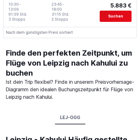
10:30
-
23:45
-
5.883 €
13:09
18:00
61:39 Std.
31:15 Std.
Suchen
3 Stopps
2 Stopps
Nach dem günstigsten Preis sortiert
Finde den perfekten Zeitpunkt, um
Flüge von Leipzig nach Kahului zu
buchen
Ist dein Trip flexibel? Finde in unserem Preisvorhersage-
Diagramm den idealen Buchungszeitpunkt für Flüge von
Leipzig nach Kahului.
LEJ-OGG
Leipzig - Kahului Häufig gestellte