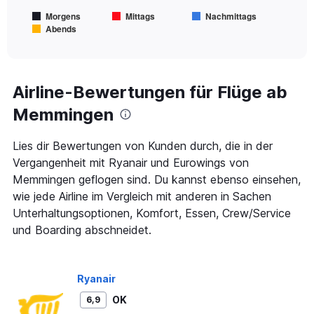
chart
Morgens
Mittags
Nachmittags
has
Abends
1
End
of
X
interactive
axis
chart
displaying
Alle
Airline-Bewertungen für Flüge ab
Zeiten
Memmingen
sind
Abflugzeiten..
Range:
Lies dir Bewertungen von Kunden durch, die in der
7
Vergangenheit mit Ryanair und Eurowings von
categories.
The
Memmingen geflogen sind. Du kannst ebenso einsehen,
chart
wie jede Airline im Vergleich mit anderen in Sachen
has
Unterhaltungsoptionen, Komfort, Essen, Crew/Service
1
und Boarding abschneidet.
Y
axis
displaying
values.
Ryanair
Range:
0
OK
6,9
to