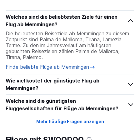
Flüge mit Ryanair von Memmingen nach Luqa
Flüge mit Wizz Air von Memmingen nach Warna
Welches sind die beliebtesten Ziele für einen
Flüge mit Ryanair von Memmingen nach Dublin
Flug ab Memmingen?
Flüge mit Wizz Air von Memmingen nach Skopje
Die beliebtesten Reiseziele ab Memmingen zu diesem
Flüge mit Ryanair von Memmingen nach Zagreb
Zeitpunkt sind Palma de Mallorca, Tirana, Lamezia
Flüge mit Eurowings von Memmingen nach Palma de
Terme. Zu den im Jahresverlauf am häufigsten
gebuchten Reisezielen zählen Palma de Mallorca,
Mallorca
Tirana, Palermo.
Finde beliebte Flüge ab Memmingen
Wie viel kostet der günstigste Flug ab
Memmingen?
Welche sind die günstigsten
Fluggesellschaften für Flüge ab Memmingen?
Mehr häufige Fragen anzeigen
Fliege mit SWOODOO