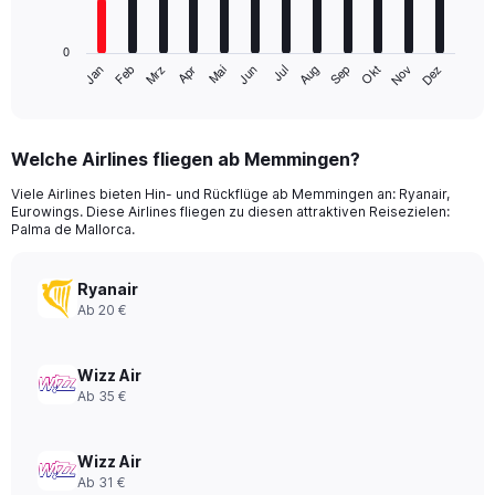
chart
has
0
1
Mrz
Jun
Sep
Dez
Jan
Apr
Jul
Okt
Feb
Mai
Aug
Nov
X
End
of
axis
interactive
displaying
chart
categories.
Welche Airlines fliegen ab Memmingen?
Range:
12
Viele Airlines bieten Hin- und Rückflüge ab Memmingen an: Ryanair,
categories.
Eurowings. Diese Airlines fliegen zu diesen attraktiven Reisezielen:
The
Palma de Mallorca.
chart
has
Ryanair
1
Y
Ab 20 €
axis
displaying
values.
Wizz Air
Range:
Ab 35 €
0
to
300.
Wizz Air
Ab 31 €