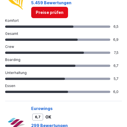
5.459 Bewertungen
300.
Preise prüfen
Komfort
6,5
Gesamt
6,9
Crew
7,5
Boarding
6,7
Unterhaltung
5,7
Essen
6,0
Eurowings
OK
6,7
299 Bewertungen