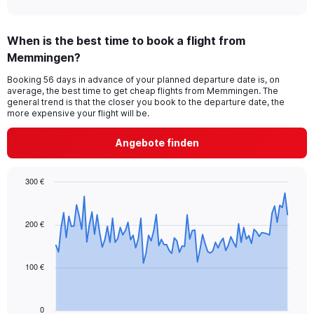
When is the best time to book a flight from
Memmingen?
Booking 56 days in advance of your planned departure date is, on
average, the best time to get cheap flights from Memmingen. The
general trend is that the closer you book to the departure date, the
more expensive your flight will be.
Angebote finden
300 €
Chart
Chart
graphic.
with
91
200 €
data
points.
100 €
The
chart
has
1
0