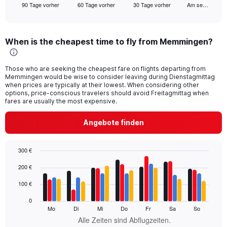
90 Tage vorher
60 Tage vorher
30 Tage vorher
Am se…
X
End
of
axis
interactive
displaying
chart
categories.
When is the cheapest time to fly from Memmingen?
Range:
91
categories.
Those who are seeking the cheapest fare on flights departing from
The
Memmingen would be wise to consider leaving during Dienstagmittag
chart
when prices are typically at their lowest. When considering other
has
options, price-conscious travelers should avoid Freitagmittag when
1
fares are usually the most expensive.
Y
axis
Angebote finden
displaying
values.
Range:
300 €
0
Bar
Chart
200 €
to
graphic.
chart
with
300.
100 €
4
data
0
series.
Mo
Di
Mi
Do
Fr
Sa
So
Alle Zeiten sind Abflugzeiten.
The