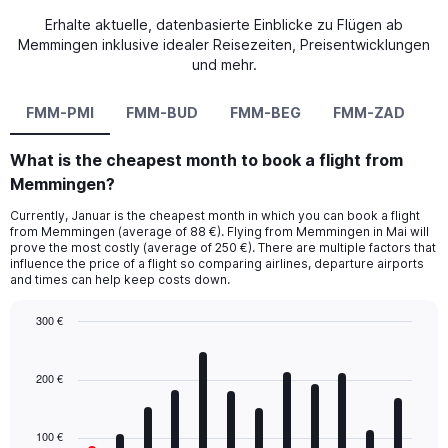
Erhalte aktuelle, datenbasierte Einblicke zu Flügen ab
Memmingen inklusive idealer Reisezeiten, Preisentwicklungen
und mehr.
FMM-PMI
FMM-BUD
FMM-BEG
FMM-ZAD
F
What is the cheapest month to book a flight from
Memmingen?
Currently, Januar is the cheapest month in which you can book a flight
from Memmingen (average of 88 €). Flying from Memmingen in Mai will
prove the most costly (average of 250 €). There are multiple factors that
influence the price of a flight so comparing airlines, departure airports
and times can help keep costs down.
300 €
Bar
Chart
graphic.
chart
with
200 €
12
bars.
100 €
The