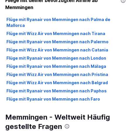
Fliege mit deiner bevorzugten Airline ab
Memmingen
Flüge mit Ryanair von Memmingen nach Palma de
Mallorca
Flüge mit Wizz Air von Memmingen nach Tirana
Flüge mit Ryanair von Memmingen nach Palermo
Flüge mit Wizz Air von Memmingen nach Catania
Flüge mit Ryanair von Memmingen nach London
Flüge mit Ryanair von Memmingen nach Málaga
Flüge mit Wizz Air von Memmingen nach Pristina
Flüge mit Wizz Air von Memmingen nach Belgrad
Flüge mit Ryanair von Memmingen nach Paphos
Flüge mit Ryanair von Memmingen nach Faro
Flüge mit Ryanair von Memmingen nach Thessaloniki
Memmingen - Weltweit Häufig
Flüge mit Ryanair von Memmingen nach Porto
Flüge mit Ryanair von Memmingen nach Alicante
gestellte Fragen