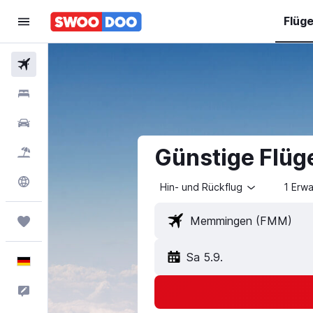
Flüg
Flüge
Hotels
Mietwagen
Günstige Flü
Pauschalreisen
Explore
Hin- und Rückflug
1 Erw
Trips
Sa 5.9.
Deutsch
Feedback