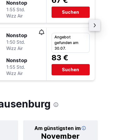
67 €
Nonstop
Fr 18.9.
1:55 Std.
6:30
Suchen
Wizz Air
CLJ
-
FM
Nonstop
Fr 18.9.
Angebot
1:50 Std.
13:05
gefunden am
Wizz Air
FMM
-
C
30.07.
83 €
Nonstop
So 20.9
1:55 Std.
6:10
Suchen
Wizz Air
CLJ
-
FM
lausenburg
Am günstigsten im
Durchschnitt
November
13