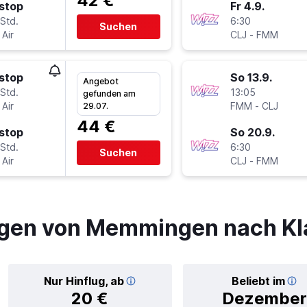
42 €
stop
Fr 4.9.
Std.
6:30
Suchen
Air
CLJ
-
FMM
stop
So 13.9.
Angebot
Std.
13:05
gefunden am
Air
FMM
-
CLJ
29.07.
44 €
stop
So 20.9.
Std.
6:30
Suchen
Air
CLJ
-
FMM
ügen von Memmingen nach K
Nur Hinflug, ab
Beliebt im
20 €
Dezember