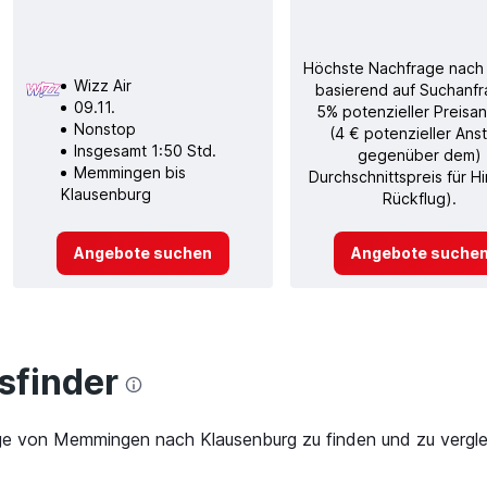
Höchste Nachfrage nach
Wizz Air
basierend auf Suchanfr
09.11.
5% potenzieller Preisan
Nonstop
(4 € potenzieller Ans
Insgesamt 1:50 Std.
gegenüber dem)
Memmingen bis
Durchschnittspreis für H
Klausenburg
Rückflug).
Angebote suchen
Angebote suche
finder
üge von Memmingen nach Klausenburg zu finden und zu verglei