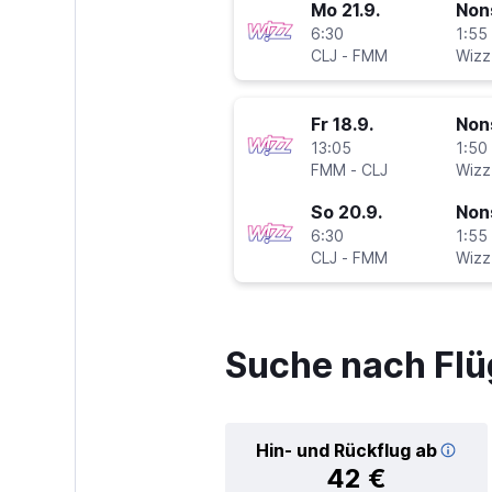
Mo 21.9.
Non
6:30
1:55 
CLJ
-
FMM
Wizz 
Fr 18.9.
Non
13:05
1:50 
FMM
-
CLJ
Wizz 
So 20.9.
Non
6:30
1:55 
CLJ
-
FMM
Wizz 
Suche nach Fl
Hin- und Rückflug ab
42 €