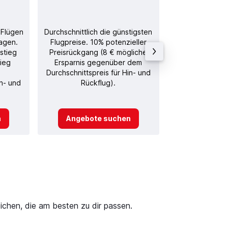
 Flügen
Durchschnittlich die günstigsten
Durchschnitt
agen.
Flugpreise. 10% potenzieller
Rückflug in
stieg
Preisrückgang (8 € mögliche
tieg
Ersparnis gegenüber dem
Durchschnittspreis für Hin- und
in- und
Rückflug).
n
Angebote suchen
Angebot
chen, die am besten zu dir passen.