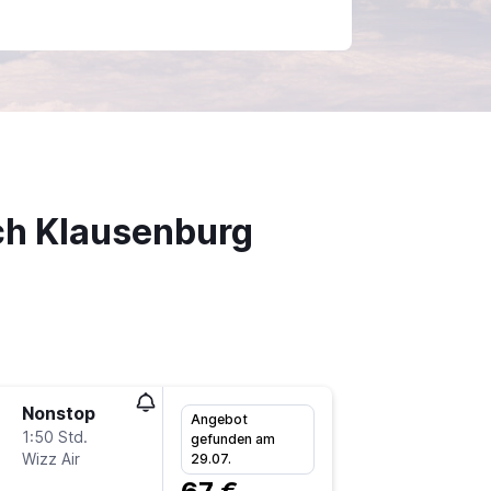
h Klausenburg
Nonstop
Fr 11.9.
Angebot
1:50 Std.
13:05
gefunden am
Wizz Air
FMM
-
C
29.07.