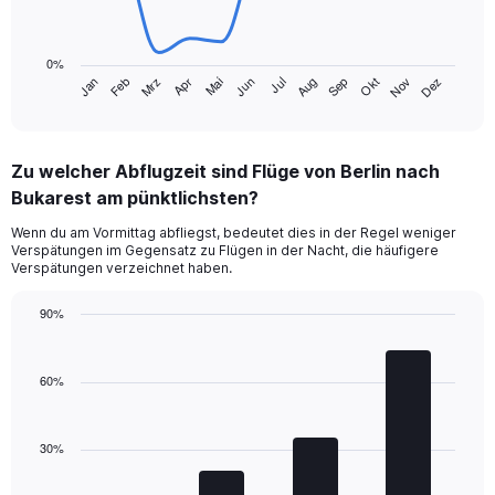
The
chart
0%
has
Jan
Feb
Mrz
Apr
Mai
Jun
Jul
Aug
Sep
Okt
Nov
Dez
1
End
of
X
interactive
axis
chart
displaying
Zu welcher Abflugzeit sind Flüge von Berlin nach
categories.
Range:
Bukarest am pünktlichsten?
14
Wenn du am Vormittag abfliegst, bedeutet dies in der Regel weniger
categories.
Verspätungen im Gegensatz zu Flügen in der Nacht, die häufigere
The
Verspätungen verzeichnet haben.
chart
has
90%
1
Bar
Y
Chart
graphic.
chart
axis
with
60%
displaying
4
values.
bars.
Range:
0
30%
The
to
chart
40.
has