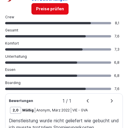
Preise prüfen
Crew
8,1
Gesamt
7,6
Komfort
7,3
Unterhaltung
6,8
Essen
6,8
Boarding
7,6
1
/
1
Bewertungen
2,0
Mäßig
Anonym
,
März 2022
VIE
-
GVA
Dienstleistung wurde nicht geliefert wie gebucht und
ich musste trotzdem Stornierungskosten