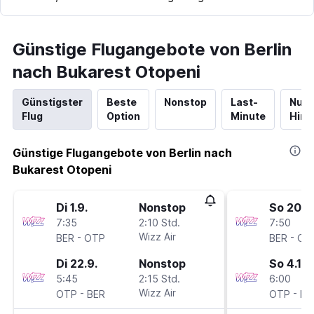
Günstige Flugangebote von Berlin
nach Bukarest Otopeni
Günstigster
Beste
Nonstop
Last-
Nur
Flug
Option
Minute
Hinf
Günstige Flugangebote von Berlin nach
Bukarest Otopeni
Di 1.9.
Nonstop
So 20.9
7:35
2:10 Std.
7:50
-
Wizz Air
-
BER
OTP
BER
OT
Di 22.9.
Nonstop
So 4.10.
5:45
2:15 Std.
6:00
-
Wizz Air
-
OTP
BER
OTP
BE