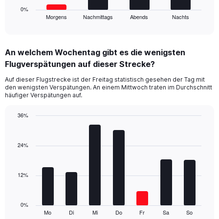
1
0%
Morgens
Nachmittags
Abends
Nachts
X
End
of
axis
interactive
displaying
chart
categories.
An welchem Wochentag gibt es die wenigsten
Range:
Flugverspätungen auf dieser Strecke?
4
categories.
Auf dieser Flugstrecke ist der Freitag statistisch gesehen der Tag mit
The
den wenigsten Verspätungen. An einem Mittwoch traten im Durchschnitt
chart
häufiger Verspätungen auf.
has
1
36%
Y
Bar
Chart
axis
graphic.
chart
displaying
with
24%
values.
7
Range:
bars.
0
12%
to
The
90.
chart
has
1
0%
Mo
Di
Mi
Do
Fr
Sa
So
X
End
of