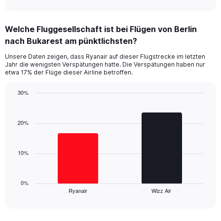
axis
interactive
displaying
chart
categories.
Welche Fluggesellschaft ist bei Flügen von Berlin
Range:
nach Bukarest am pünktlichsten?
7
categories.
Unsere Daten zeigen, dass Ryanair auf dieser Flugstrecke im letzten
The
Jahr die wenigsten Verspätungen hatte. Die Verspätungen haben nur
chart
etwa 17% der Flüge dieser Airline betroffen.
has
1
30%
Y
Bar
Chart
axis
graphic.
chart
displaying
with
20%
values.
2
Range:
bars.
0
10%
to
The
36.
chart
has
1
0%
Ryanair
Wizz Air
X
End
of
axis
interactive
displaying
chart
categories.