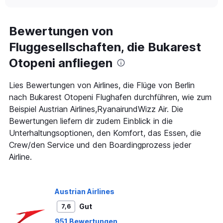
interactive
displaying
chart
categories.
Range:
Bewertungen von
91
Fluggesellschaften, die Bukarest
categories.
The
Otopeni anfliegen
chart
has
1
Lies Bewertungen von Airlines, die Flüge von Berlin
Y
nach Bukarest Otopeni Flughafen durchführen, wie zum
axis
Beispiel Austrian Airlines,RyanairundWizz Air. Die
displaying
Bewertungen liefern dir zudem Einblick in die
values.
Range:
Unterhaltungsoptionen, den Komfort, das Essen, die
0
Crew/den Service und den Boardingprozess jeder
to
Airline.
600.
Austrian Airlines
Gut
7,6
951 Bewertungen