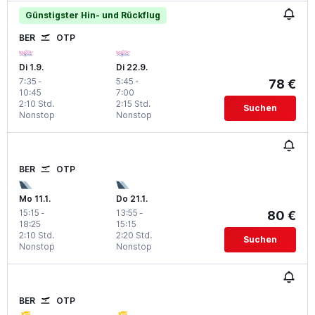
Günstigster Hin- und Rückflug
BER
OTP
Di 1.9.
Di 22.9.
7:35
-
5:45
-
78 €
10:45
7:00
2:10 Std.
2:15 Std.
Suchen
Nonstop
Nonstop
BER
OTP
Mo 11.1.
Do 21.1.
15:15
-
13:55
-
80 €
18:25
15:15
2:10 Std.
2:20 Std.
Suchen
Nonstop
Nonstop
BER
OTP