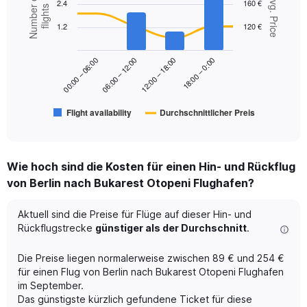
Number of
Avg. Price
displaying
2.4
160 €
graphic.
chart
flights
values.
with
1.2
120 €
Range:
2
data
0
series.
to
18:00 – 0:00
00:00 – 06:00
06:00 – 12:00
12:00 – 18:00
300.
The
chart
has
Flight availability
Durchschnittlicher Preis
1
End
of
X
interactive
axis
chart
displaying
Wie hoch sind die Kosten für einen Hin- und Rückflug
categories.
Range:
von Berlin nach Bukarest Otopeni Flughafen?
6
categories.
Aktuell sind die Preise für Flüge auf dieser Hin- und
The
Rückflugstrecke
günstiger als der Durchschnitt
.
chart
has
Die Preise liegen normalerweise zwischen 89 € und 254 €
2
Y
für einen Flug von Berlin nach Bukarest Otopeni Flughafen
axes
im September.
displaying
Das günstigste kürzlich gefundene Ticket für diese