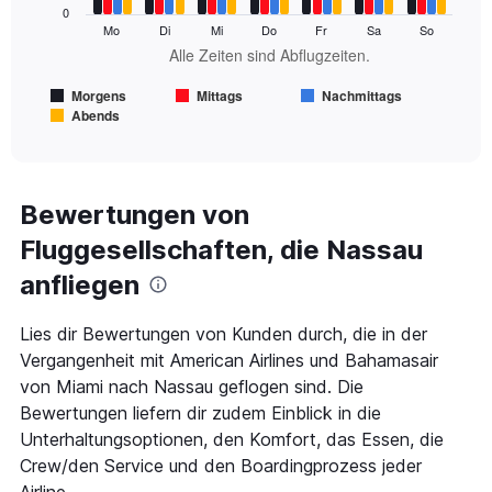
0
series.
Mo
Di
Mi
Do
Fr
Sa
So
Alle Zeiten sind Abflugzeiten.
The
chart
Morgens
Mittags
Nachmittags
has
Abends
1
End
of
X
interactive
axis
chart
displaying
Alle
Bewertungen von
Zeiten
Fluggesellschaften, die Nassau
sind
Abflugzeiten..
anfliegen
Range:
7
categories.
Lies dir Bewertungen von Kunden durch, die in der
The
Vergangenheit mit American Airlines und Bahamasair
chart
von Miami nach Nassau geflogen sind. Die
has
Bewertungen liefern dir zudem Einblick in die
1
Y
Unterhaltungsoptionen, den Komfort, das Essen, die
axis
Crew/den Service und den Boardingprozess jeder
displaying
Airline.