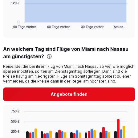
120 €
The
chart
has
1
0
90 Tage vorher
60 Tage vorher
30 Tage vorher
Am se…
X
End
of
axis
interactive
displaying
chart
categories.
An welchem Tag sind Flüge von Miami nach Nassau
Range:
am günstigsten?
91
categories.
Reisende, die bei ihrem Flug von Miami nach Nassau so viel wie möglich
The
sparen möchten, sollten am Dienstagmittag abfliegen. Dann sind die
chart
Preise häufig am niedrigsten. Flüge am Sonntagmittag solltest du eher
has
vermeiden, da die Preise dann in der Regel am höchsten sind.
1
Y
Angebote finden
axis
displaying
values.
750 €
Range:
Bar
Chart
0
500 €
graphic.
chart
to
with
250 €
360.
4
data