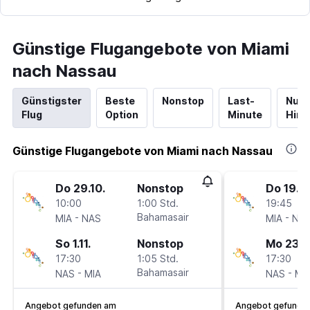
Günstige Flugangebote von Miami
nach Nassau
Günstigster
Beste
Nonstop
Last-
Nur
Flug
Option
Minute
Hinf
Günstige Flugangebote von Miami nach Nassau
Do 29.10.
Nonstop
Do 19.11.
10:00
1:00 Std.
19:45
-
Bahamasair
-
MIA
NAS
MIA
NA
So 1.11.
Nonstop
Mo 23.11
17:30
1:05 Std.
17:30
-
Bahamasair
-
NAS
MIA
NAS
MI
Angebot gefunden am
Angebot gefunde