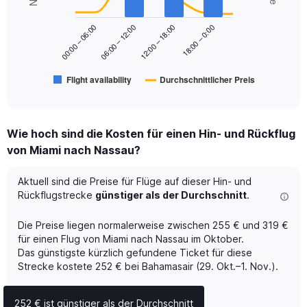
data
0
series.
to
18:00 – 0:00
00:00 – 06:00
06:00 – 12:00
12:00 – 18:00
300.
The
chart
has
Flight availability
Durchschnittlicher Preis
1
End
of
X
interactive
axis
chart
displaying
Wie hoch sind die Kosten für einen Hin- und Rückflug
categories.
Range:
von Miami nach Nassau?
6
categories.
Aktuell sind die Preise für Flüge auf dieser Hin- und
The
Rückflugstrecke
günstiger als der Durchschnitt
.
chart
has
Die Preise liegen normalerweise zwischen 255 € und 319 €
2
Y
für einen Flug von Miami nach Nassau im Oktober.
axes
Das günstigste kürzlich gefundene Ticket für diese
displaying
Strecke kostete 252 € bei Bahamasair (29. Okt.–1. Nov.).
Avg.
Price
252 € ist günstiger als der Durchschnitt
and