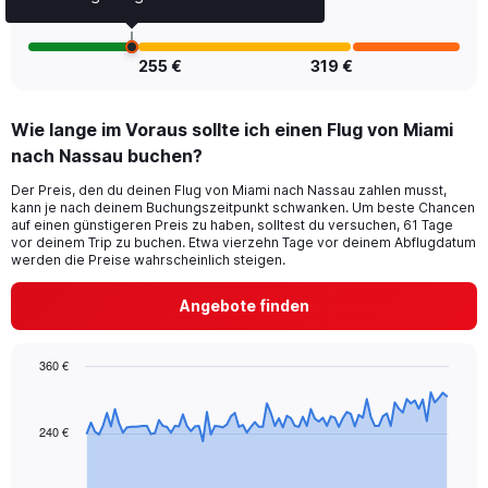
Number
of
flights.
255 €
319 €
Wie lange im Voraus sollte ich einen Flug von Miami
nach Nassau buchen?
Der Preis, den du deinen Flug von Miami nach Nassau zahlen musst,
kann je nach deinem Buchungszeitpunkt schwanken. Um beste Chancen
auf einen günstigeren Preis zu haben, solltest du versuchen, 61 Tage
vor deinem Trip zu buchen. Etwa vierzehn Tage vor deinem Abflugdatum
werden die Preise wahrscheinlich steigen.
Angebote finden
360 €
Chart
Chart
graphic.
with
91
240 €
data
points.