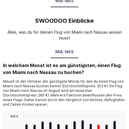
MIA-NAS
SWOODOO Einblicke
Alles, was du für deinen Flug von Miami nach Nassau wissen
musst
MIA-NAS
In welchem Monat ist es am günstigsten, einen Flug
von Miami nach Nassau zu buchen?
Aktuell ist der Oktober der günstigste Monat, für den du einen Flug von
Miami nach Nassau buchen kannst (Durchschnittspreis: 253 €). Ein Flug
von Miami nach Nassau im August wird am teuersten
(Durchschnittspreis: 280 €). Mehrere Faktoren beeinflussen den Preis
eines Flugs. Daher kannst durch den Vergleich von Airlines, Abflughäfen
und Zeiten Kosten sparen.
300 €
Bar
Chart
graphic.
chart