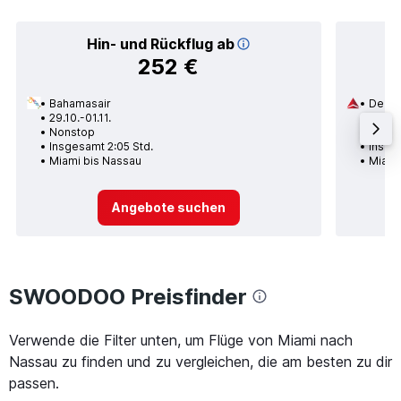
Hin- und Rückflug ab
252 €
Bahamasair
Delta
29.10.-01.11.
02.09
Nonstop
1 Zwi
Insgesamt 2:05 Std.
Insges
Miami bis Nassau
Miami
Angebote suchen
SWOODOO Preisfinder
Verwende die Filter unten, um Flüge von Miami nach
Nassau zu finden und zu vergleichen, die am besten zu dir
passen.