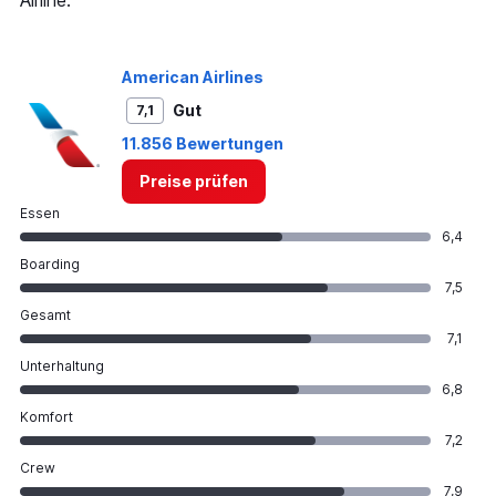
values.
Range:
0
to
American Airlines
750.
Gut
7,1
11.856 Bewertungen
Preise prüfen
Essen
6,4
Boarding
7,5
Gesamt
7,1
Unterhaltung
6,8
Komfort
7,2
Crew
7,9