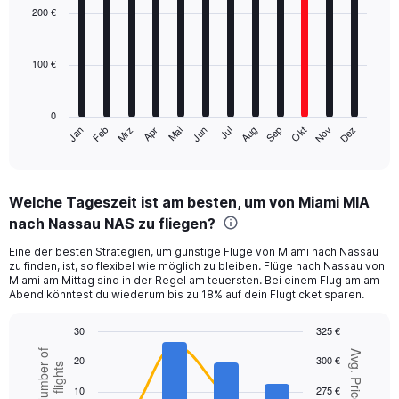
with
200 €
12
bars.
100 €
The
chart
has
0
1
Mrz
Jun
Sep
Dez
Jan
Apr
Jul
Okt
Feb
Mai
Aug
Nov
X
End
of
axis
interactive
displaying
chart
categories.
Welche Tageszeit ist am besten, um von Miami MIA
Range:
nach Nassau NAS zu fliegen?
12
categories.
Eine der besten Strategien, um günstige Flüge von Miami nach Nassau
The
zu finden, ist, so flexibel wie möglich zu bleiben. Flüge nach Nassau von
chart
Miami am Mittag sind in der Regel am teuersten. Bei einem Flug am am
has
Abend könntest du wiederum bis zu 18% auf dein Flugticket sparen.
1
Y
30
325 €
axis
Combination
Chart
Number of
Avg. Price
displaying
20
300 €
graphic.
chart
flights
values.
with
10
275 €
Range:
2