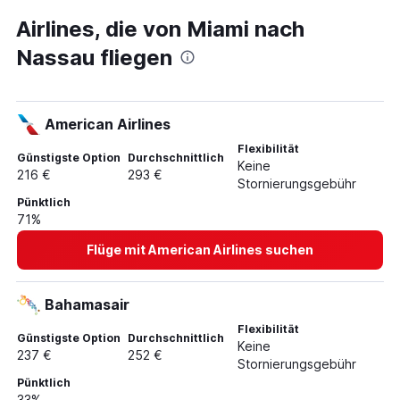
Flüge von Miami nach Düsseldorf Weeze, Niederrhein
Airlines, die von Miami nach
Flughafen
Flüge nach Frankfurt am Main
Nassau fliegen
Flüge nach Tokio
Flüge nach Rom
American Airlines
Flüge nach Istanbul
Flüge nach London
Flexibilität
Günstigste Option
Durchschnittlich
Keine
Flüge nach Lissabon
216 €
293 €
Stornierungsgebühr
Flüge nach Barcelona
Pünktlich
71%
Flüge nach Thessaloniki
Flüge nach Athen
Flüge mit American Airlines suchen
Flüge nach Hamburg
Flüge nach Paris
Bahamasair
Flüge nach New York
Flexibilität
Günstigste Option
Durchschnittlich
Keine
Flüge nach Berlin
237 €
252 €
Stornierungsgebühr
Flüge nach Palma de Mallorca
Pünktlich
Flüge nach Antalya
33%