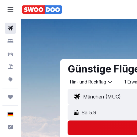
Flüge
Hotels
Mietwagen
Günstige Flüg
Pauschalreisen
Explore
Hin- und Rückflug
1 Erw
Trips
Sa 5.9.
Deutsch
Feedback