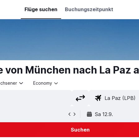
Flüge suchen
Buchungszeitpunkt
e von München nach La Paz 
achsener
Economy
Sa 12.9.
Suchen