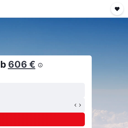
ab
606 €