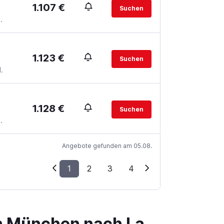
1.107 €
Suchen
.
1.123 €
Suchen
.
1.128 €
Suchen
.
Angebote gefunden am 05.08.
1
2
3
4
on München nach La