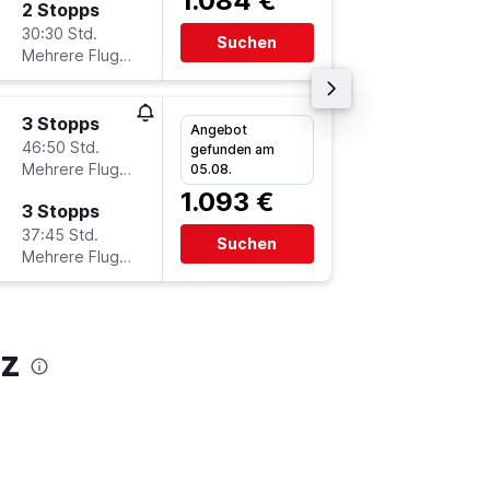
1.084 €
2 Stopps
Do 26.1
30:30 Std.
3:20
Suchen
Mehrere Fluglinien
-
LPB
M
3 Stopps
So 15.11
Angebot
46:50 Std.
17:35
gefunden am
Mehrere Fluglinien
-
05.08.
MUC
L
1.093 €
3 Stopps
Do 3.12
37:45 Std.
15:50
Suchen
Mehrere Fluglinien
-
LPB
M
az