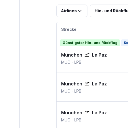
Airlines
Hin- und Rückfl
Strecke
Günstigster Hin- und Rückflug
Sc
München
La Paz
München–Franz Josef Strauß
La Paz Bolivien
MUC
-
LPB
München
La Paz
München–Franz Josef Strauß
La Paz Bolivien
MUC
-
LPB
München
La Paz
München–Franz Josef Strauß
La Paz Bolivien
MUC
-
LPB