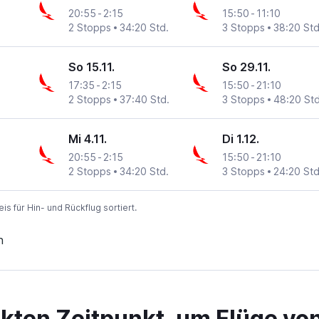
20:55
-
2:15
15:50
-
11:10
2 Stopps
34:20 Std.
3 Stopps
38:20 Std
So 15.11.
So 29.11.
17:35
-
2:15
15:50
-
21:10
2 Stopps
37:40 Std.
3 Stopps
48:20 Std
Mi 4.11.
Di 1.12.
20:55
-
2:15
15:50
-
21:10
2 Stopps
34:20 Std.
3 Stopps
24:20 Std
 für Hin- und Rückflug sortiert.
n
ekten Zeitpunkt, um Flüge v