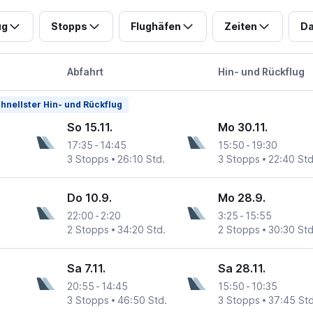
ug
Stopps
Flughäfen
Zeiten
Da
Abfahrt
Hin- und Rückflug
hnellster Hin- und Rückflug
So 15.11.
Mo 30.11.
17:35
-
14:45
15:50
-
19:30
3 Stopps
26:10 Std.
3 Stopps
22:40 Std
Do 10.9.
Mo 28.9.
22:00
-
2:20
3:25
-
15:55
2 Stopps
34:20 Std.
2 Stopps
30:30 Std
Sa 7.11.
Sa 28.11.
20:55
-
14:45
15:50
-
10:35
3 Stopps
46:50 Std.
3 Stopps
37:45 Std