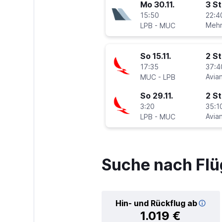
Mo 30.11.
3 S
15:50
22:4
-
Mehr
LPB
MUC
So 15.11.
2 S
17:35
37:4
-
Avia
MUC
LPB
So 29.11.
2 S
3:20
35:1
-
Avia
LPB
MUC
Suche nach Flü
Hin- und Rückflug ab
1.019 €