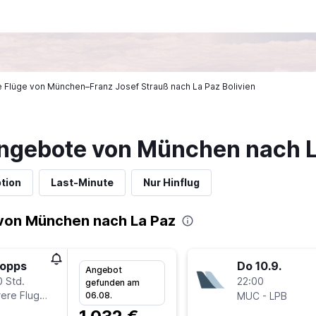
ge Flüge von München–Franz Josef Strauß nach La Paz Bolivien
ngebote von München nach 
tion
Last-Minute
Nur Hinflug
von München nach La Paz
topps
Do 10.9.
Angebot
0 Std.
22:00
gefunden am
ere Fluglinien
-
06.08.
MUC
LPB