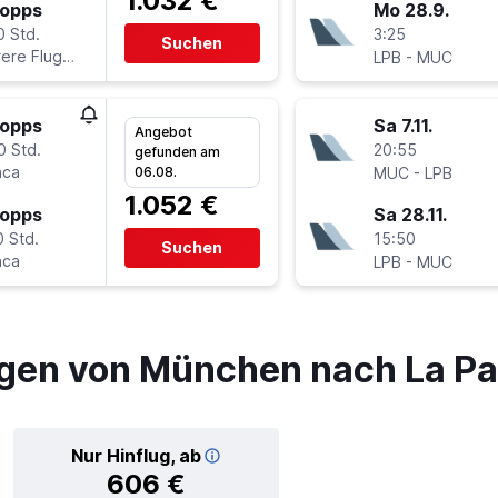
1.032 €
topps
Mo 28.9.
0 Std.
3:25
Suchen
ere Fluglinien
-
LPB
MUC
topps
Sa 7.11.
Angebot
0 Std.
20:55
gefunden am
nca
-
06.08.
MUC
LPB
1.052 €
topps
Sa 28.11.
0 Std.
15:50
Suchen
nca
-
LPB
MUC
gen von München nach La P
Nur Hinflug, ab
606 €