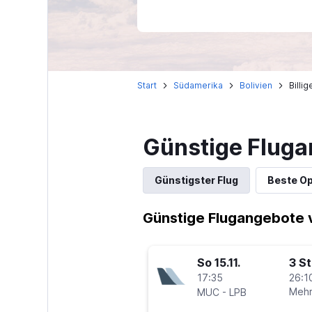
Start
Südamerika
Bolivien
Billi
Günstige Fluga
Günstigster Flug
Beste Op
Günstige Flugangebote 
So 15.11.
3 S
17:35
26:1
-
Mehr
MUC
LPB