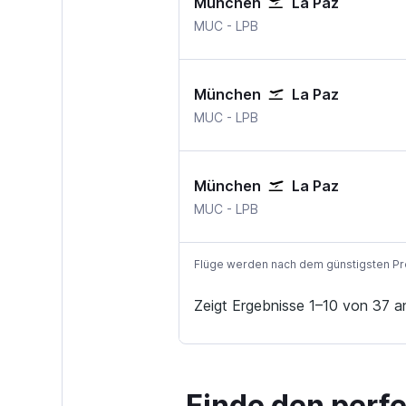
München
La Paz
München–Franz Josef Strauß
La Paz Bolivien
MUC
-
LPB
München
La Paz
München–Franz Josef Strauß
La Paz Bolivien
MUC
-
LPB
München
La Paz
München–Franz Josef Strauß
La Paz Bolivien
MUC
-
LPB
Flüge werden nach dem günstigsten Preis
Zeigt Ergebnisse 1–10 von 37 a
Finde den perf