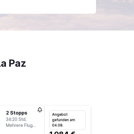
La Paz
2 Stopps
So 15.11
Angebot
34:20 Std.
17:35
gefunden am
Mehrere Fluglinien
-
04.08.
MUC
L