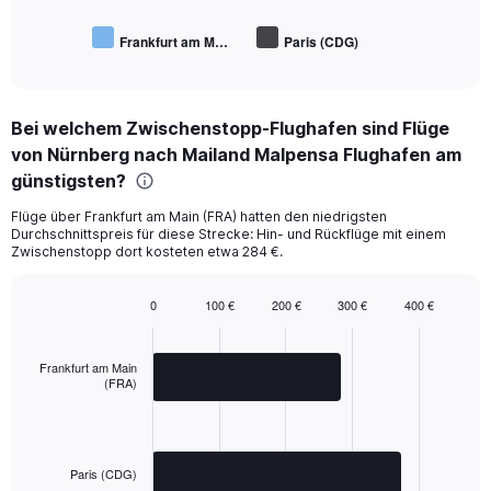
Frankfurt am M…
Paris (CDG)
End
of
interactive
chart
Bei welchem Zwischenstopp-Flughafen sind Flüge
von Nürnberg nach Mailand Malpensa Flughafen am
günstigsten?
Flüge über Frankfurt am Main (FRA) hatten den niedrigsten
Durchschnittspreis für diese Strecke: Hin- und Rückflüge mit einem
Zwischenstopp dort kosteten etwa 284 €.
0
100 €
200 €
300 €
400 €
Bar
Chart
graphic.
chart
with
Frankfurt am Main
2
(FRA)
bars.
The
chart
has
Paris (CDG)