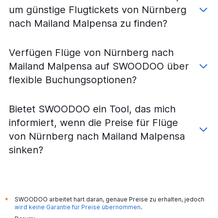
Flüge von Weeze, Niederrhein nach Mailand Linate
um günstige Flugtickets von Nürnberg
Flüge von Stuttgart nach Bergamo
nach Mailand Malpensa zu finden?
Flüge von Stuttgart nach Mailand Linate
Flüge von Münster nach Mailand Malpensa
Verfügen Flüge von Nürnberg nach
Flüge von Münster nach Bergamo
Mailand Malpensa auf SWOODOO über
Flüge von Münster nach Mailand Linate
flexible Buchungsoptionen?
Flüge von Leipzig nach Mailand Malpensa
Flüge von Karlsruhe nach Mailand Linate
Bietet SWOODOO ein Tool, das mich
Flüge von Leipzig nach Mailand Linate
informiert, wenn die Preise für Flüge
Flüge von Leipzig nach Bergamo
von Nürnberg nach Mailand Malpensa
Flüge von Dortmund nach Mailand Malpensa
sinken?
Flüge von Dortmund nach Bergamo
Flüge von Karlsruhe nach Bergamo
Flüge von Karlsruhe nach Mailand Malpensa
Flüge von Dresden nach Mailand Malpensa
SWOODOO arbeitet hart daran, genaue Preise zu erhalten, jedoch
*
wird keine Garantie für Preise übernommen
.
Flüge von Dresden nach Mailand Linate