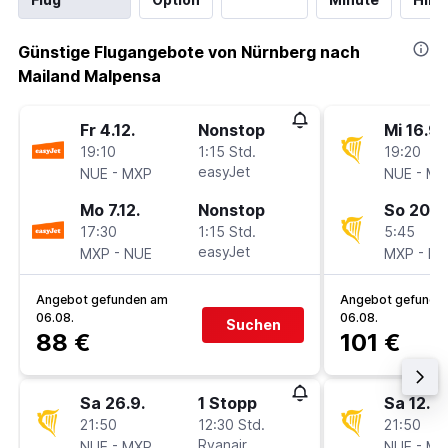
Günstige Flugangebote von Nürnberg nach
Mailand Malpensa
Fr 4.12.
Nonstop
Mi 16.9.
19:10
1:15 Std.
19:20
-
easyJet
-
NUE
MXP
NUE
MX
Mo 7.12.
Nonstop
So 20.9
17:30
1:15 Std.
5:45
-
easyJet
-
MXP
NUE
MXP
NU
Angebot gefunden am
Angebot gefunde
06.08.
06.08.
Suchen
88 €
101 €
Sa 26.9.
1 Stopp
Sa 12.9.
21:50
12:30 Std.
21:50
-
Ryanair
-
NUE
MXP
NUE
MX