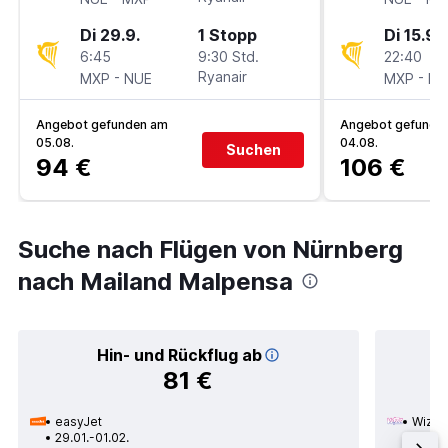
Di 29.9.
1 Stopp
Di 15.9.
6:45
9:30 Std.
22:40
-
Ryanair
-
MXP
NUE
MXP
NU
Angebot gefunden am
Angebot gefunde
05.08.
04.08.
Suchen
94 €
106 €
Suche nach Flügen von Nürnberg
nach Mailand Malpensa
Hin- und Rückflug ab
81 €
easyJet
Wizz A
29.01.-01.02.
15.11.