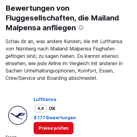
categories.
Range:
Bewertungen von
2
Fluggesellschaften, die Mailand
categories.
The
Malpensa anfliegen
chart
has
1
Schau dir an, was andere Kunden, die mit Lufthansa
Y
von Nürnberg nach Mailand Malpensa Flughafen
axis
geflogen sind, zu sagen haben. Du kannst ebenso
displaying
einsehen, wie jede Airline im Vergleich mit anderen in
values.
Range:
Sachen Unterhaltungsoptionen, Komfort, Essen,
0
Crew/Service und Boarding abschneidet.
to
150.
Lufthansa
OK
6,8
8.177 Bewertungen
Preise prüfen
Essen