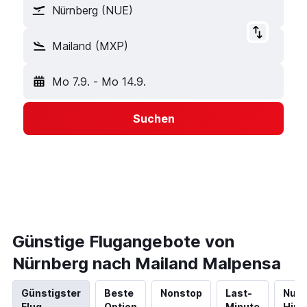
Nürnberg (NUE)
Mailand (MXP)
Mo 7.9.
-
Mo 14.9.
Suchen
Günstige Flugangebote von
Nürnberg nach Mailand Malpensa
Günstigster
Beste
Nonstop
Last-
Nur
Flug
Option
Minute
Hinf