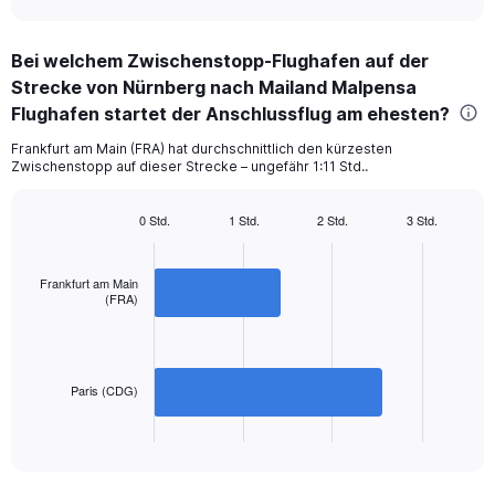
axis
interactive
displaying
chart
categories.
Bei welchem Zwischenstopp-Flughafen auf der
Range:
Strecke von Nürnberg nach Mailand Malpensa
2
categories.
Flughafen startet der Anschlussflug am ehesten?
The
chart
Frankfurt am Main (FRA) hat durchschnittlich den kürzesten
Zwischenstopp auf dieser Strecke – ungefähr 1:11 Std..
has
1
Y
0 Std.
1 Std.
2 Std.
3 Std.
axis
Bar
Chart
displaying
graphic.
chart
with
values.
Frankfurt am Main
2
Range:
(FRA)
bars.
0
to
The
360.
chart
has
Paris (CDG)
1
X
End
of
axis
interactive
displaying
chart