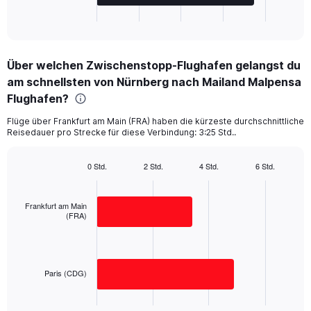
1
X
End
of
axis
interactive
displaying
chart
categories.
Über welchen Zwischenstopp-Flughafen gelangst du
Range:
am schnellsten von Nürnberg nach Mailand Malpensa
2
categories.
Flughafen?
The
chart
Flüge über Frankfurt am Main (FRA) haben die kürzeste durchschnittliche
Reisedauer pro Strecke für diese Verbindung: 3:25 Std..
has
1
Y
0 Std.
2 Std.
4 Std.
6 Std.
axis
Bar
Chart
displaying
graphic.
chart
with
values.
Frankfurt am Main
2
Range:
(FRA)
bars.
0
to
The
400.
chart
has
Paris (CDG)
1
X
End
of