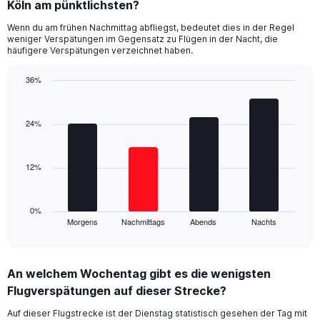
Range:
Köln am pünktlichsten?
14
Wenn du am frühen Nachmittag abfliegst, bedeutet dies in der Regel
categories.
weniger Verspätungen im Gegensatz zu Flügen in der Nacht, die
The
häufigere Verspätungen verzeichnet haben.
chart
has
36%
1
Bar
Y
Chart
graphic.
chart
axis
with
24%
displaying
4
values.
bars.
Range:
0
12%
The
to
chart
80.
has
1
0%
Morgens
Nachmittags
Abends
Nachts
X
End
of
axis
interactive
displaying
chart
categories.
An welchem Wochentag gibt es die wenigsten
Range:
Flugverspätungen auf dieser Strecke?
4
categories.
Auf dieser Flugstrecke ist der Dienstag statistisch gesehen der Tag mit
The