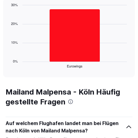
1
30%
Y
Bar
Chart
axis
graphic.
chart
displaying
with
20%
values.
1
Range:
bar.
0
10%
to
The
45.
chart
has
1
0%
Eurowings
X
End
of
axis
interactive
displaying
chart
categories.
Range:
Mailand Malpensa - Köln Häufig
1
gestellte Fragen
categories.
The
chart
has
Auf welchem Flughafen landet man bei Flügen
1
nach Köln von Mailand Malpensa?
Y
axis