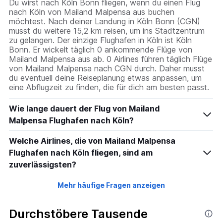
Du wirst nach Köln Bonn fliegen, wenn du einen Flug
displaying
nach Köln von Mailand Malpensa aus buchen
values.
möchtest. Nach deiner Landung in Köln Bonn (CGN)
Range:
musst du weitere 15,2 km reisen, um ins Stadtzentrum
0
zu gelangen. Der einzige Flughafen in Köln ist Köln
to
Bonn. Er wickelt täglich 0 ankommende Flüge von
30.
Mailand Malpensa aus ab. 0 Airlines führen täglich Flüge
von Mailand Malpensa nach CGN durch. Daher musst
du eventuell deine Reiseplanung etwas anpassen, um
eine Abflugzeit zu finden, die für dich am besten passt.
Wie lange dauert der Flug von Mailand
Malpensa Flughafen nach Köln?
Welche Airlines, die von Mailand Malpensa
Flughafen nach Köln fliegen, sind am
zuverlässigsten?
Mehr häufige Fragen anzeigen
Durchstöbere Tausende