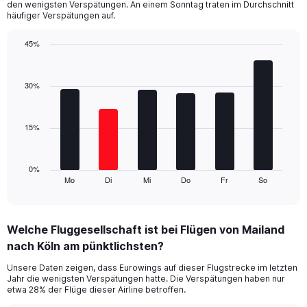
den wenigsten Verspätungen. An einem Sonntag traten im Durchschnitt
chart
häufiger Verspätungen auf.
has
1
45%
Y
Bar
Chart
axis
graphic.
chart
displaying
with
30%
values.
6
Range:
bars.
0
15%
to
The
36.
chart
has
1
0%
Mo
Di
Mi
Do
Fr
So
X
End
of
axis
interactive
displaying
chart
categories.
Welche Fluggesellschaft ist bei Flügen von Mailand
Range:
nach Köln am pünktlichsten?
6
categories.
Unsere Daten zeigen, dass Eurowings auf dieser Flugstrecke im letzten
The
Jahr die wenigsten Verspätungen hatte. Die Verspätungen haben nur
chart
etwa 28% der Flüge dieser Airline betroffen.
has