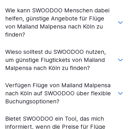
Flüge von Mailand Linate nach Frankfurt Hahn
Wie kann SWOODOO Menschen dabei
Flüge von Mailand Linate nach Frankfurt am Main
helfen, günstige Angebote für Flüge
Flüge von Bergamo nach Hamburg
von Mailand Malpensa nach Köln zu
Flüge von Mailand Malpensa nach Stuttgart
finden?
Flüge von Mailand Linate nach München
Flüge von Mailand Linate nach Stuttgart
Wieso solltest du SWOODOO nutzen,
Flüge von Mailand Malpensa nach Weeze, Niederrhein
um günstige Flugtickets von Mailand
Flüge von Mailand Malpensa nach Hamburg
Malpensa nach Köln zu finden?
Flüge von Bergamo nach Stuttgart
Flüge von Mailand Linate nach Hannover
Verfügen Flüge von Mailand Malpensa
Flüge von Mailand Malpensa nach Hannover
nach Köln auf SWOODOO über flexible
Flüge von Bergamo nach Hannover
Buchungsoptionen?
Flüge von Mailand Linate nach Nürnberg
Flüge von Mailand Malpensa nach Nürnberg
Bietet SWOODOO ein Tool, das mich
Flüge von Bergamo nach Nürnberg
informiert, wenn die Preise für Flüge
Flüge von Bergamo nach Karlsruhe