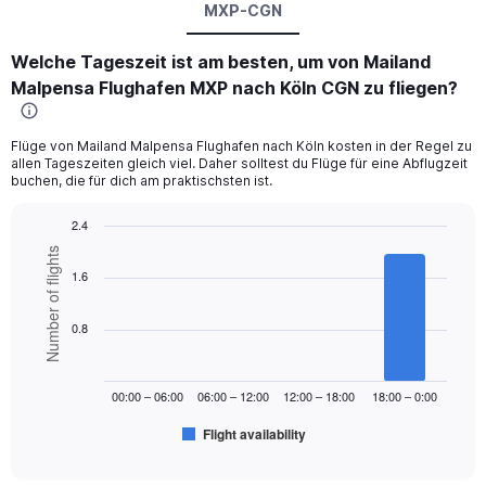
MXP-CGN
Welche Tageszeit ist am besten, um von Mailand
Malpensa Flughafen MXP nach Köln CGN zu fliegen?
Flüge von Mailand Malpensa Flughafen nach Köln kosten in der Regel zu
allen Tageszeiten gleich viel. Daher solltest du Flüge für eine Abflugzeit
buchen, die für dich am praktischsten ist.
2.4
Bar
Chart
Number of flights
graphic.
chart
1.6
with
6
bars.
0.8
The
chart
00:00 – 06:00
06:00 – 12:00
12:00 – 18:00
18:00 – 0:00
has
1
Flight availability
X
End
of
axis
interactive
displaying
chart