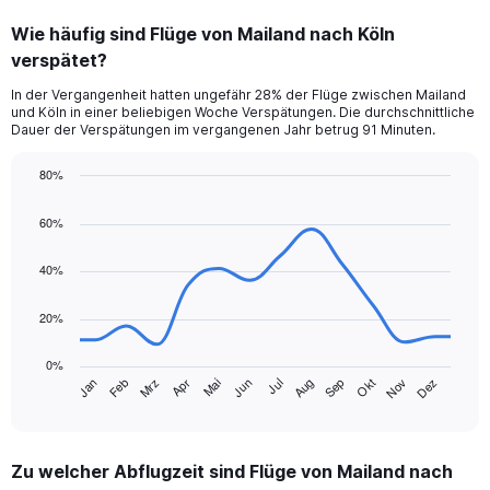
categories.
Wie häufig sind Flüge von Mailand nach Köln
Range:
verspätet?
6
categories.
In der Vergangenheit hatten ungefähr 28% der Flüge zwischen Mailand
The
und Köln in einer beliebigen Woche Verspätungen. Die durchschnittliche
chart
Dauer der Verspätungen im vergangenen Jahr betrug 91 Minuten.
has
1
80%
Y
Line
Chart
axis
graphic.
chart
60%
displaying
with
Number
14
of
data
40%
points.
flights.
Range:
20%
The
0
chart
to
0%
has
2.4.
Jan
Feb
Mrz
Apr
Mai
Jun
Jul
Aug
Sep
Okt
Nov
Dez
1
End
of
X
interactive
axis
chart
displaying
Zu welcher Abflugzeit sind Flüge von Mailand nach
categories.