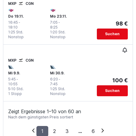
MXP
CGN
Do 19.11.
Mo 23.11.
16:45
-
7:05
-
98 €
18:10
8:25
1:25 Std.
1:20 Std.
Suchen
Nonstop
Nonstop
MXP
CGN
Mi 9.9.
Mi 30.9.
5:45
-
6:20
-
100 €
10:55
7:45
5:10 Std.
1:25 Std.
Suchen
1 Stopp
Nonstop
Zeigt Ergebnisse 1–10 von 60 an
Nach dem günstigsten Preis sortiert
1
2
3
...
6