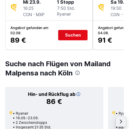
Mi 23.9.
1 Stopp
Sa 19.9.
16:25
7:50 Std.
19:50
-
Ryanair
-
CGN
MXP
CGN
M
Angebot gefunden am
Angebot gefunde
02.08.
04.08.
Suchen
89 €
91 €
Suche nach Flügen von Mailand
Malpensa nach Köln
Hin- und Rückflug ab
86 €
Ryanair
Ryana
16.09.-23.09.
17.09.
2 Zwischenstopps
1 Zwi
Insgesamt 21:35 Std.
Insges