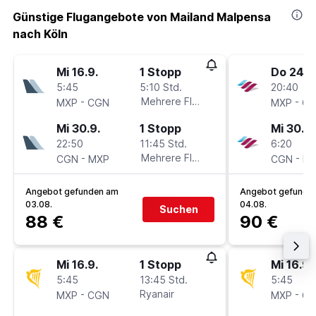
Günstige Flugangebote von Mailand Malpensa
nach Köln
Mi 16.9.
1 Stopp
Do 24.9
5:45
5:10 Std.
20:40
-
Mehrere Fluglinien
-
MXP
CGN
MXP
C
Mi 30.9.
1 Stopp
Mi 30.9.
22:50
11:45 Std.
6:20
-
Mehrere Fluglinien
-
CGN
MXP
CGN
M
Angebot gefunden am
Angebot gefunde
03.08.
04.08.
Suchen
88 €
90 €
Mi 16.9.
1 Stopp
Mi 16.9.
5:45
13:45 Std.
5:45
-
Ryanair
-
MXP
CGN
MXP
C