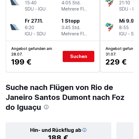
15:40
4:05 Std.
21:10
SDU
-
IGU
Mehrere Fluglinien
SDU
-
IG
Fr 27.11.
1 Stopp
Mi 9.9.
6:20
3:45 Std.
8:55
IGU
-
SDU
Mehrere Fluglinien
IGU
-
SD
Angebot gefunden am
Angebot gefunde
28.07.
31.07.
Suchen
199 €
229 €
Suche nach Flügen von Rio de
Janeiro Santos Dumont nach Foz
do Iguaçu
Hin- und Rückflug ab
188 €