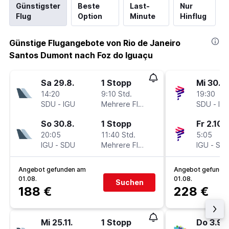
Günstigster
Beste
Last-
Nur
Flug
Option
Minute
Hinflug
Günstige Flugangebote von Rio de Janeiro
Santos Dumont nach Foz do Iguaçu
Sa 29.8.
1 Stopp
Mi 30.9.
14:20
9:10 Std.
19:30
SDU
-
IGU
Mehrere Fluglinien
SDU
-
IG
So 30.8.
1 Stopp
Fr 2.10.
20:05
11:40 Std.
5:05
IGU
-
SDU
Mehrere Fluglinien
IGU
-
SD
Angebot gefunden am
Angebot gefunde
01.08.
01.08.
Suchen
188 €
228 €
Mi 25.11.
1 Stopp
Do 3.9.