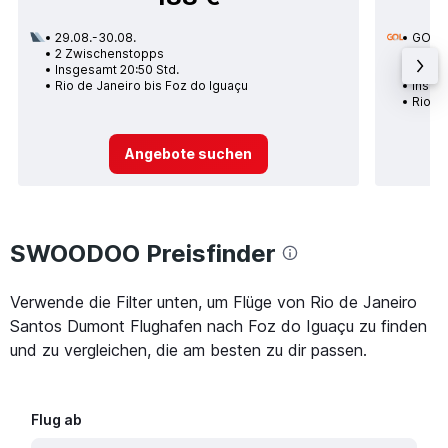
29.08.-30.08.
GOL
2 Zwischenstopps
09.11.
Insgesamt 20:50 Std.
1 Zwi
Rio de Janeiro bis Foz do Iguaçu
Insge
Rio de
Angebote suchen
SWOODOO Preisfinder
Verwende die Filter unten, um Flüge von Rio de Janeiro
Santos Dumont Flughafen nach Foz do Iguaçu zu finden
und zu vergleichen, die am besten zu dir passen.
Flug ab