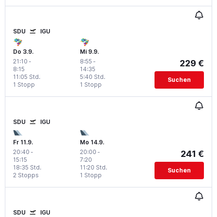
SDU
IGU
Do 3.9.
Mi 9.9.
21:10
-
8:55
-
229 €
8:15
14:35
11:05 Std.
5:40 Std.
Suchen
1 Stopp
1 Stopp
SDU
IGU
Fr 11.9.
Mo 14.9.
20:40
-
20:00
-
241 €
15:15
7:20
18:35 Std.
11:20 Std.
Suchen
2 Stopps
1 Stopp
SDU
IGU