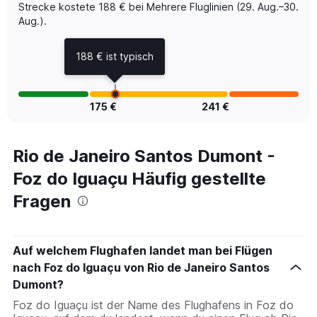
0
Strecke kostete 188 € bei Mehrere Fluglinien (29. Aug.–30.
to
Aug.).
750.
188 € ist typisch
175 €
241 €
Rio de Janeiro Santos Dumont -
Foz do Iguaçu Häufig gestellte
Fragen
Auf welchem Flughafen landet man bei Flügen
nach Foz do Iguaçu von Rio de Janeiro Santos
Dumont?
Foz do Iguaçu ist der Name des Flughafens in Foz do