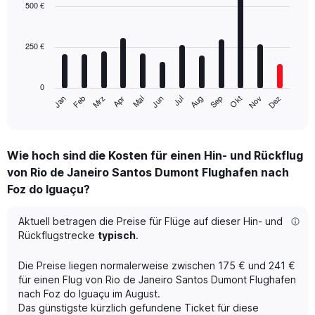
with
500 €
12
bars.
250 €
The
chart
has
0
1
Mrz
Jun
Sep
Dez
Jan
Apr
Jul
Okt
Feb
Mai
Aug
Nov
X
End
of
axis
interactive
displaying
chart
categories.
Wie hoch sind die Kosten für einen Hin- und Rückflug
Range:
von Rio de Janeiro Santos Dumont Flughafen nach
12
categories.
Foz do Iguaçu?
The
chart
Aktuell betragen die Preise für Flüge auf dieser Hin- und
has
Rückflugstrecke
typisch
.
1
Y
axis
Die Preise liegen normalerweise zwischen 175 € und 241 €
displaying
für einen Flug von Rio de Janeiro Santos Dumont Flughafen
values.
nach Foz do Iguaçu im August.
Range:
Das günstigste kürzlich gefundene Ticket für diese