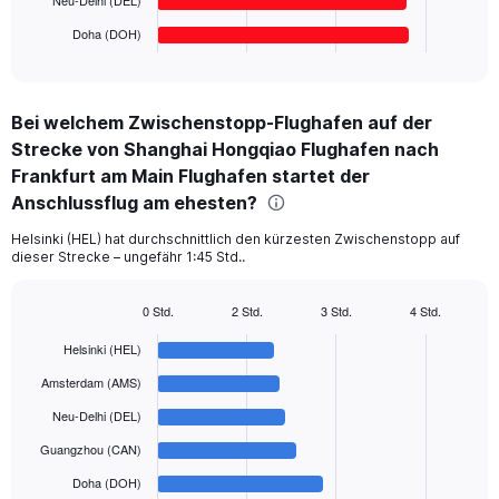
has
Neu-Delhi (DEL)
1
Doha (DOH)
X
End
of
axis
interactive
displaying
chart
categories.
Bei welchem Zwischenstopp-Flughafen auf der
Range:
Strecke von Shanghai Hongqiao Flughafen nach
6
categories.
Frankfurt am Main Flughafen startet der
The
Anschlussflug am ehesten?
chart
has
Helsinki (HEL) hat durchschnittlich den kürzesten Zwischenstopp auf
1
dieser Strecke – ungefähr 1:45 Std..
Y
axis
0 Std.
2 Std.
3 Std.
4 Std.
displaying
Bar
Chart
values.
graphic.
chart
Helsinki (HEL)
Range:
with
6
0
Amsterdam (AMS)
bars.
to
Neu-Delhi (DEL)
1200.
The
Guangzhou (CAN)
chart
has
Doha (DOH)