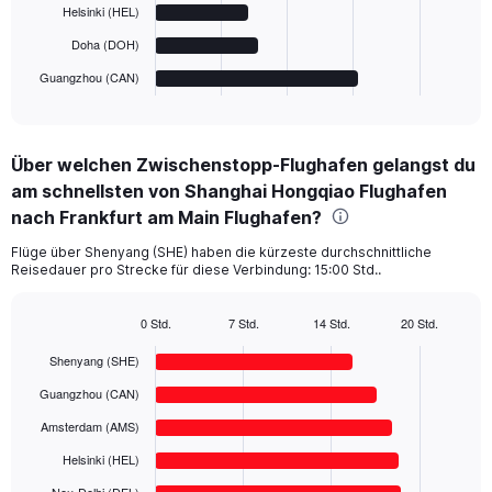
The
Helsinki (HEL)
chart
has
Doha (DOH)
1
Guangzhou (CAN)
X
End
of
axis
interactive
displaying
chart
categories.
Über welchen Zwischenstopp-Flughafen gelangst du
Range:
am schnellsten von Shanghai Hongqiao Flughafen
6
categories.
nach Frankfurt am Main Flughafen?
The
chart
Flüge über Shenyang (SHE) haben die kürzeste durchschnittliche
Reisedauer pro Strecke für diese Verbindung: 15:00 Std..
has
1
Y
0 Std.
7 Std.
14 Std.
20 Std.
axis
Bar
Chart
displaying
graphic.
chart
Shenyang (SHE)
with
values.
6
Guangzhou (CAN)
Range:
bars.
0
Amsterdam (AMS)
to
The
Helsinki (HEL)
2000.
chart