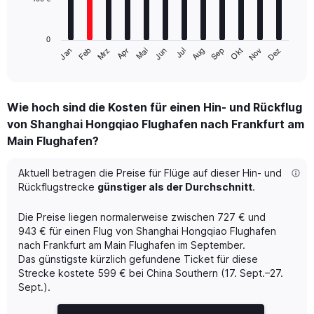
The
chart
has
0
1
Mrz
Jun
Sep
Dez
Jan
Apr
Jul
Okt
Feb
Mai
Aug
Nov
X
End
of
axis
interactive
displaying
chart
categories.
Wie hoch sind die Kosten für einen Hin- und Rückflug
Range:
von Shanghai Hongqiao Flughafen nach Frankfurt am
12
categories.
Main Flughafen?
The
chart
Aktuell betragen die Preise für Flüge auf dieser Hin- und
has
Rückflugstrecke
günstiger als der Durchschnitt
.
1
Y
axis
Die Preise liegen normalerweise zwischen 727 € und
displaying
943 € für einen Flug von Shanghai Hongqiao Flughafen
values.
nach Frankfurt am Main Flughafen im September.
Range:
Das günstigste kürzlich gefundene Ticket für diese
0
Strecke kostete 599 € bei China Southern (17. Sept.–27.
to
Sept.).
1200.