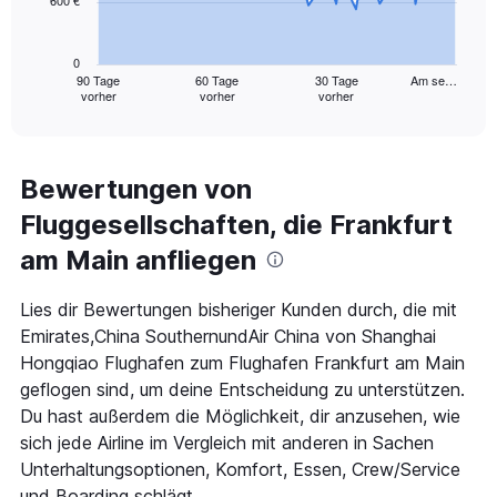
600 €
The
chart
has
0
1
90 Tage
60 Tage
30 Tage
Am se…
vorher
vorher
vorher
X
End
of
axis
interactive
displaying
chart
categories.
Range:
Bewertungen von
91
Fluggesellschaften, die Frankfurt
categories.
The
am Main anfliegen
chart
has
1
Lies dir Bewertungen bisheriger Kunden durch, die mit
Y
Emirates,China SouthernundAir China von Shanghai
axis
Hongqiao Flughafen zum Flughafen Frankfurt am Main
displaying
geflogen sind, um deine Entscheidung zu unterstützen.
values.
Range:
Du hast außerdem die Möglichkeit, dir anzusehen, wie
0
sich jede Airline im Vergleich mit anderen in Sachen
to
Unterhaltungsoptionen, Komfort, Essen, Crew/Service
1800.
und Boarding schlägt.