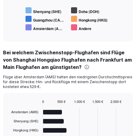
Shenyang (SHE)
Doha (DOH)
Guangzhou (CA…
Hongkong (HKG)
Amsterdam (A…
Andere
End
of
interactive
chart
Bei welchem Zwischenstopp-Flughafen sind Flüge
von Shanghai Hongqiao Flughafen nach Frankfurt am
Main Flughafen am günstigsten?
Flüge über Amsterdam (AMS) hatten den niedrigsten Durchschnittspreis
für diese Strecke: Hin- und Rückflüge mit einem Zwischenstopp dort
kosteten etwa 529 €.
0
500 €
1.000 €
1.500 €
2.000 €
Bar
Chart
graphic.
chart
Amsterdam (AMS)
with
6
Shenyang (SHE)
bars.
Hongkong (HKG)