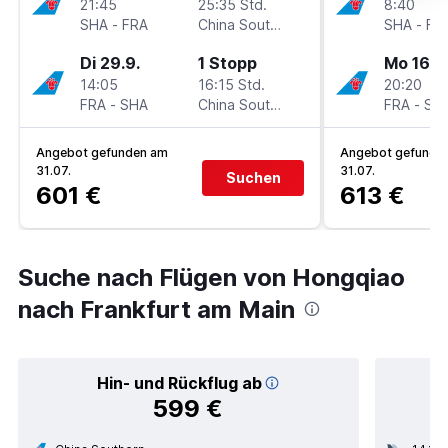
21:45
25:35 Std.
8:40
SHA
-
FRA
China Southern
SHA
-
FR
Di 29.9.
1 Stopp
Mo 16.11
14:05
16:15 Std.
20:20
FRA
-
SHA
China Southern
FRA
-
SH
Angebot gefunden am
Angebot gefunde
31.07.
31.07.
Suchen
601 €
613 €
Suche nach Flügen von Hongqiao
nach Frankfurt am Main
Hin- und Rückflug ab
599 €