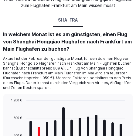
zum Flughafen Frankfurt am Main wissen musst
SHA-FRA
In welchem Monat ist es am günstigsten, einen Flug
von Shanghai Hongqiao Flughafen nach Frankfurt am
Main Flughafen zu buchen?
Aktuell ist der Februar der günstigste Monat, für den du einen Flug von
Shanghai Hongqiao Flughafen nach Frankfurt am Main Flughafen buchen
kannst (Durchschnittspreis: 609 €). Ein Flug von Shanghai Hongqiao
Flughafen nach Frankfurt am Main Flughafen im Mai wird am teuersten
(Durchschnittspreis: 1.059 €). Mehrere Faktoren beeinflussen den Preis
eines Flugs. Daher kannst durch den Vergleich von Airlines, Abflughäfen
und Zeiten Kosten sparen.
1.200 €
Bar
Chart
graphic.
chart
with
800 €
12
bars.
400 €