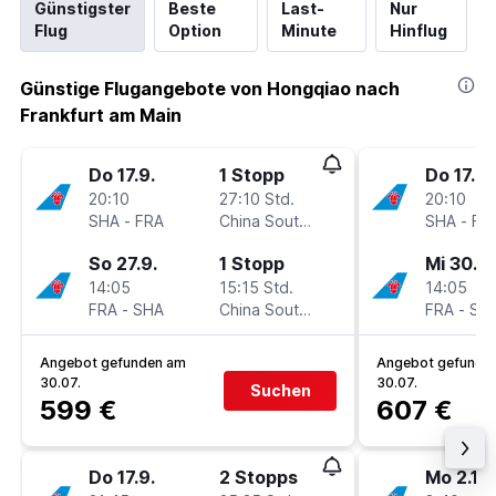
Günstigster
Beste
Last-
Nur
Flug
Option
Minute
Hinflug
Günstige Flugangebote von Hongqiao nach
Frankfurt am Main
Do 17.9.
1 Stopp
Do 17.9.
20:10
27:10 Std.
20:10
SHA
-
FRA
China Southern
SHA
-
FR
So 27.9.
1 Stopp
Mi 30.9.
14:05
15:15 Std.
14:05
FRA
-
SHA
China Southern
FRA
-
SH
Angebot gefunden am
Angebot gefunde
30.07.
30.07.
Suchen
599 €
607 €
Do 17.9.
2 Stopps
Mo 2.11.