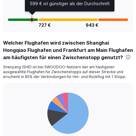
599 € ist günstiger als der Durchschnitt
727 €
943 €
Welcher Flughafen wird zwischen Shanghai
Hongqiao Flughafen und Frankfurt am Main Flughafen
am häufigsten für einen Zwischenstopp genutzt?
Shenyang (SHE) ist bei SWOODOO-Nutzern der am häufigsten
ausgewählte Flughafen für Zwischenstopps auf dieser Strecke und
erscheint in 65% der Verbindungen für Hin- und Rückflug mit 1 Stopp.
Pie
Chart
graphic.
chart
with
6
slices.