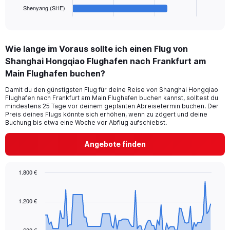
1
Shenyang (SHE)
X
End
of
axis
interactive
displaying
chart
categories.
Wie lange im Voraus sollte ich einen Flug von
Range:
Shanghai Hongqiao Flughafen nach Frankfurt am
6
categories.
Main Flughafen buchen?
The
chart
Damit du den günstigsten Flug für deine Reise von Shanghai Hongqiao
Flughafen nach Frankfurt am Main Flughafen buchen kannst, solltest du
has
mindestens 25 Tage vor deinem geplanten Abreisetermin buchen. Der
1
Preis deines Flugs könnte sich erhöhen, wenn zu zögert und deine
Y
Buchung bis etwa eine Woche vor Abflug aufschiebst.
axis
displaying
Angebote finden
values.
Range:
0
1.800 €
to
Chart
Chart
240.
graphic.
with
91
1.200 €
data
points.