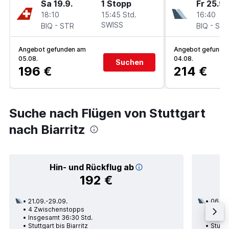
Sa 19.9.
1 Stopp
Fr 25.9.
18:10
15:45 Std.
16:40
-
SWISS
-
BIQ
STR
BIQ
ST
Angebot gefunden am
Angebot gefunde
05.08.
04.08.
Suchen
196 €
214 €
Suche nach Flügen von Stuttgart
nach Biarritz
Hin- und Rückflug ab
192 €
21.09.-29.09.
06.09
4 Zwischenstopps
2 Zwi
Insgesamt 36:30 Std.
Insge
Stuttgart bis Biarritz
Stuttg