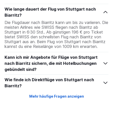
chart
has
Wie lange dauert der Flug von Stuttgart nach
1
Biarritz?
Y
axis
Die Flugdauer nach Biarritz kann um bis zu variieren. Die
displaying
meisten Airlines wie SWISS fliegen nach Biarritz ab
values.
Stuttgart in 6:30 Std.. Ab günstigen 196 € pro Ticket
Range:
bietet SWISS den schnellsten Flug nach Biarritz von
0
Stuttgart aus an. Beim Flug von Stuttgart nach Biarritz
to
kannst du eine Reiselänge von 1009 km erwarten.
300.
Kann ich mir Angebote für Flüge von Stuttgart
nach Biarritz sichern, die mit Hotelbuchungen
gebündelt sind?
Wie finde ich Direktflüge von Stuttgart nach
Biarritz?
Mehr häufige Fragen anzeigen