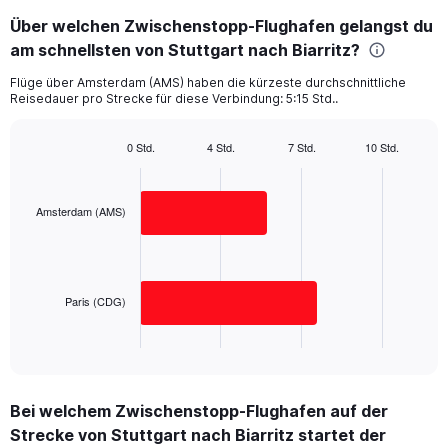
categories.
Über welchen Zwischenstopp-Flughafen gelangst du
Range:
am schnellsten von Stuttgart nach Biarritz?
2
categories.
Flüge über Amsterdam (AMS) haben die kürzeste durchschnittliche
The
Reisedauer pro Strecke für diese Verbindung: 5:15 Std..
chart
has
1
0 Std.
4 Std.
7 Std.
10 Std.
Bar
Y
Chart
graphic.
chart
axis
with
displaying
2
Amsterdam (AMS)
values.
bars.
Range:
0
The
to
chart
400.
has
Paris (CDG)
1
X
End
of
axis
interactive
displaying
chart
categories.
Bei welchem Zwischenstopp-Flughafen auf der
Range:
Strecke von Stuttgart nach Biarritz startet der
2