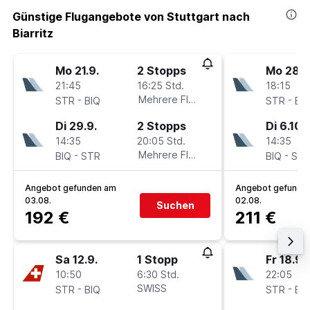
Günstige Flugangebote von Stuttgart nach
Biarritz
Mo 21.9.
2 Stopps
Mo 28.9
21:45
16:25 Std.
18:15
-
Mehrere Fluglinien
-
STR
BIQ
STR
BI
Di 29.9.
2 Stopps
Di 6.10.
14:35
20:05 Std.
14:35
-
Mehrere Fluglinien
-
BIQ
STR
BIQ
ST
Angebot gefunden am
Angebot gefunde
03.08.
02.08.
Suchen
192 €
211 €
Sa 12.9.
1 Stopp
Fr 18.9.
10:50
6:30 Std.
22:05
-
SWISS
-
STR
BIQ
STR
BI