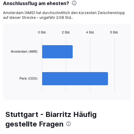
categories.
Anschlussflug am ehesten?
The
chart
Amsterdam (AMS) hat durchschnittlich den kürzesten Zwischenstopp
auf dieser Strecke – ungefähr 2:08 Std..
has
1
Y
0 Std.
2 Std.
4 Std.
5 Std.
axis
Bar
Chart
displaying
graphic.
chart
with
values.
2
Amsterdam (AMS)
Range:
bars.
0
to
The
600.
chart
has
Paris (CDG)
1
X
End
of
axis
interactive
displaying
chart
categories.
Range:
Stuttgart - Biarritz Häufig
2
gestellte Fragen
categories.
The