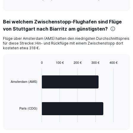
End
of
interactive
chart
Bei welchem Zwischenstopp-Flughafen sind Flüge
von Stuttgart nach Biarritz am günstigsten?
Flüge über Amsterdam (AMS) hatten den niedrigsten Durchschnittspreis
für diese Strecke: Hin- und Rückflüge mit einem Zwischenstopp dort
kosteten etwa 318 €.
0
100 €
200 €
300 €
400 €
Bar
Chart
graphic.
chart
with
2
Amsterdam (AMS)
bars.
The
chart
has
Paris (CDG)
1
X
End
of
axis
interactive
displaying
chart