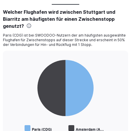
Welcher Flughafen wird zwischen Stuttgart und
Biarritz am häufigsten für einen Zwischenstopp
genutzt?
Paris (CDG) ist bei SWOODOO-Nutzern der am häufigsten ausgewählte
Flughafen für Zwischenstopps auf dieser Strecke und erscheint in 50%
der Verbindungen für Hin- und Rückflug mit 1 Stopp.
Pie
Chart
graphic.
chart
with
2
slices.
Paris (CDG)
Amsterdam (A…