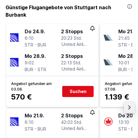
Günstige Flugangebote von Stuttgart nach
Burbank
Do 24.9.
2 Stopps
Mo 21.9.
6:10
20:23 Std.
21:45
-
United Airlines
-
STR
BUR
STR
BU
Mo 28.9.
2 Stopps
Mo 28.9
9:02
22:13 Std.
10:01
-
United Airlines
-
BUR
STR
BUR
ST
Angebot gefunden am
Angebot gefunde
03.08.
07.08.
Suchen
570 €
1.139 €
Mo 21.9.
2 Stopps
Do 20.8
6:10
42:03 Std.
13:10
-
United Airlines
-
STR
BUR
STR
BU