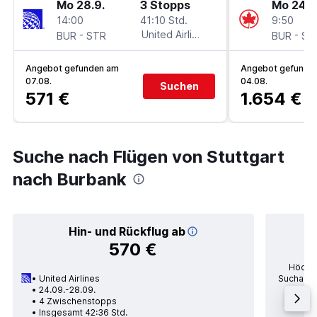
Mo 28.9.
3 Stopps
Mo 24.8
14:00
41:10 Std.
9:50
-
United Airlines
-
BUR
STR
BUR
ST
Angebot gefunden am
Angebot gefunde
07.08.
04.08.
Suchen
571 €
1.654 €
Suche nach Flügen von Stuttgart
nach Burbank
Hin- und Rückflug ab
570 €
Höchst
United Airlines
Suchanfr
24.09.-28.09.
po
4 Zwischenstopps
Durc
Insgesamt 42:36 Std.