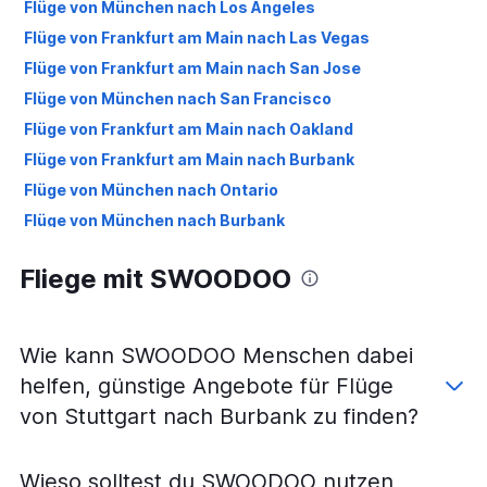
Flüge von München nach Los Angeles
Flüge von Frankfurt am Main nach Las Vegas
Flüge von Frankfurt am Main nach San Jose
Flüge von München nach San Francisco
Flüge von Frankfurt am Main nach Oakland
Flüge von Frankfurt am Main nach Burbank
Flüge von München nach Ontario
Flüge von München nach Burbank
Flüge von München nach Oakland
Fliege mit SWOODOO
Flüge von Frankfurt am Main nach Sacramento
Flüge von München nach San Diego
Flüge von Frankfurt am Main nach San Diego
Wie kann SWOODOO Menschen dabei
Flüge von Stuttgart nach Los Angeles
helfen, günstige Angebote für Flüge
Flüge von Stuttgart nach Ontario
von Stuttgart nach Burbank zu finden?
Flüge von München nach Las Vegas
Flüge von Frankfurt am Main nach Santa Ana
Wieso solltest du SWOODOO nutzen,