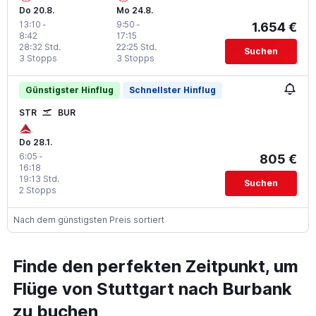
Do 20.8.
Mo 24.8.
13:10
-
9:50
-
1.654 €
8:42
17:15
28:32 Std.
22:25 Std.
Suchen
3 Stopps
3 Stopps
Günstigster Hinflug
Schnellster Hinflug
STR
BUR
Do 28.1.
6:05
-
805 €
16:18
19:13 Std.
Suchen
2 Stopps
Nach dem günstigsten Preis sortiert
Finde den perfekten Zeitpunkt, um
Flüge von Stuttgart nach Burbank
zu buchen