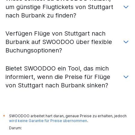
Flüge von Stuttgart nach San Francisco
um günstige Flugtickets von Stuttgart
Flüge von Frankfurt am Main nach Reno
nach Burbank zu finden?
Flüge von Stuttgart nach San Jose
Flüge von Frankfurt am Main nach Long Beach
Verfügen Flüge von Stuttgart nach
Flüge von Stuttgart nach Las Vegas
Burbank auf SWOODOO über flexible
Flüge von München nach San Jose
Buchungsoptionen?
Flüge von Frankfurt am Main nach Palm Springs
Flüge von Frankfurt am Main nach Santa Barbara
Bietet SWOODOO ein Tool, das mich
Flüge von München nach Santa Rosa
informiert, wenn die Preise für Flüge
Flüge von Stuttgart nach San Diego
von Stuttgart nach Burbank sinken?
Flüge von Frankfurt am Main nach Santa Rosa
Flüge von München nach Santa Ana
Flüge von Stuttgart nach Sacramento
Flüge von München nach Palm Springs
SWOODOO arbeitet hart daran, genaue Preise zu erhalten, jedoch
*
Flüge von Frankfurt am Main nach San Luis Obispo
wird keine Garantie für Preise übernommen
.
Darum:
Flüge von München nach Reno