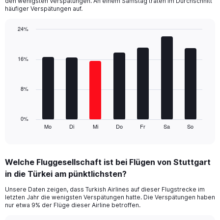
den wenigsten Verspätungen. An einem Samstag traten im Durchschnitt
chart
häufiger Verspätungen auf.
has
1
24%
Y
Bar
Chart
axis
graphic.
chart
displaying
with
16%
values.
7
Range:
bars.
0
8%
to
The
30.
chart
has
1
0%
Mo
Di
Mi
Do
Fr
Sa
So
X
End
of
axis
interactive
displaying
chart
categories.
Welche Fluggesellschaft ist bei Flügen von Stuttgart
Range:
in die Türkei am pünktlichsten?
7
categories.
Unsere Daten zeigen, dass Turkish Airlines auf dieser Flugstrecke im
The
letzten Jahr die wenigsten Verspätungen hatte. Die Verspätungen haben
chart
nur etwa 9% der Flüge dieser Airline betroffen.
has