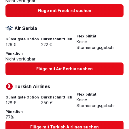
Nicht verfügbar
Flüge von Frankfurt am Main nach München
Flüge mit Freebird suchen
Flüge von München nach Barcelona-El Prat
Air Serbia
Flexibilität
Günstigste Option
Durchschnittlich
Keine
126 €
222 €
Stornierungsgebühr
Pünktlich
Nicht verfügbar
Flüge mit Air Serbia suchen
Turkish Airlines
Flexibilität
Günstigste Option
Durchschnittlich
Keine
128 €
350 €
Stornierungsgebühr
Pünktlich
77%
Flüge mit Turkish Airlines suchen