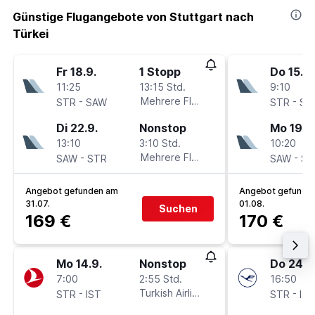
Günstige Flugangebote von Stuttgart nach
Türkei
Fr 18.9.
1 Stopp
Do 15.10
11:25
13:15 Std.
9:10
-
Mehrere Fluglinien
-
STR
SAW
STR
SA
Di 22.9.
Nonstop
Mo 19.10
13:10
3:10 Std.
10:20
-
Mehrere Fluglinien
-
SAW
STR
SAW
ST
Angebot gefunden am
Angebot gefunde
31.07.
01.08.
Suchen
169 €
170 €
Mo 14.9.
Nonstop
Do 24.9
7:00
2:55 Std.
16:50
-
Turkish Airlines
-
STR
IST
STR
IST