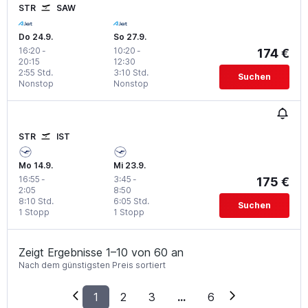
STR
SAW
Do 24.9.
So 27.9.
16:20
-
10:20
-
174 €
20:15
12:30
2:55 Std.
3:10 Std.
Suchen
Nonstop
Nonstop
STR
IST
Mo 14.9.
Mi 23.9.
16:55
-
3:45
-
175 €
2:05
8:50
8:10 Std.
6:05 Std.
Suchen
1 Stopp
1 Stopp
Zeigt Ergebnisse 1–10 von 60 an
Nach dem günstigsten Preis sortiert
1
2
3
...
6