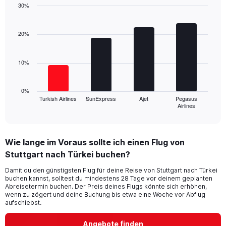
1
30%
Y
Bar
Chart
axis
graphic.
chart
displaying
with
20%
values.
4
Range:
bars.
0
10%
to
The
24.
chart
has
0%
1
Turkish Airlines
SunExpress
Ajet
Pegasus
Airlines
X
End
of
axis
interactive
displaying
chart
categories.
Wie lange im Voraus sollte ich einen Flug von
Range:
Stuttgart nach Türkei buchen?
4
categories.
Damit du den günstigsten Flug für deine Reise von Stuttgart nach Türkei
The
buchen kannst, solltest du mindestens 28 Tage vor deinem geplanten
chart
Abreisetermin buchen. Der Preis deines Flugs könnte sich erhöhen,
has
wenn zu zögert und deine Buchung bis etwa eine Woche vor Abflug
1
aufschiebst.
Y
axis
Angebote finden