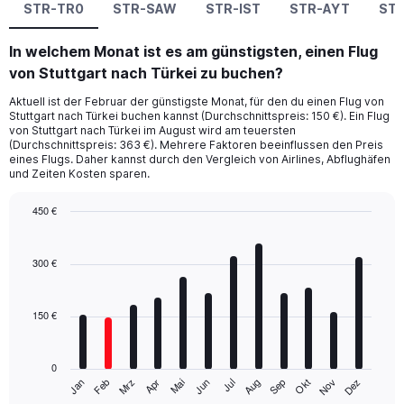
STR-TR0
STR-SAW
STR-IST
STR-AYT
ST
In welchem Monat ist es am günstigsten, einen Flug
von Stuttgart nach Türkei zu buchen?
Aktuell ist der Februar der günstigste Monat, für den du einen Flug von
Stuttgart nach Türkei buchen kannst (Durchschnittspreis: 150 €). Ein Flug
von Stuttgart nach Türkei im August wird am teuersten
(Durchschnittspreis: 363 €). Mehrere Faktoren beeinflussen den Preis
eines Flugs. Daher kannst durch den Vergleich von Airlines, Abflughäfen
und Zeiten Kosten sparen.
450 €
Bar
Chart
graphic.
chart
with
300 €
12
bars.
150 €
The
chart
has
0
1
Mrz
Jun
Sep
Dez
Jan
Apr
Jul
Okt
Feb
Mai
Aug
Nov
X
End
of