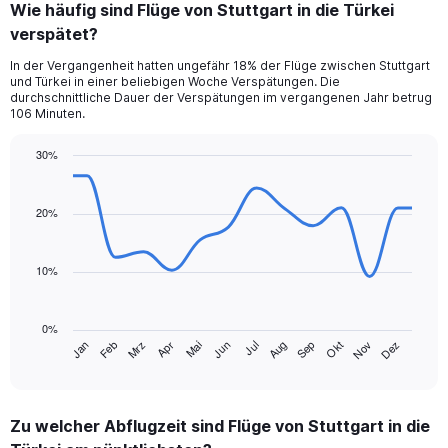
Wie häufig sind Flüge von Stuttgart in die Türkei
Range:
verspätet?
7
categories.
In der Vergangenheit hatten ungefähr 18% der Flüge zwischen Stuttgart
The
und Türkei in einer beliebigen Woche Verspätungen. Die
chart
durchschnittliche Dauer der Verspätungen im vergangenen Jahr betrug
has
106 Minuten.
1
Y
30%
axis
Line
Chart
displaying
graphic.
chart
values.
with
20%
Range:
14
data
0
points.
to
10%
7.5.
The
chart
0%
has
Jan
Feb
Mrz
Apr
Mai
Jun
Jul
Aug
Sep
Okt
Nov
Dez
1
End
of
X
interactive
axis
chart
displaying
Zu welcher Abflugzeit sind Flüge von Stuttgart in die
categories.
Range: