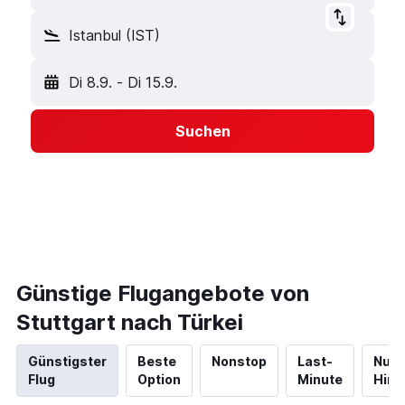
Istanbul (IST)
Di 8.9.
-
Di 15.9.
Suchen
Günstige Flugangebote von
Stuttgart nach Türkei
Günstigster
Beste
Nonstop
Last-
Nur
Flug
Option
Minute
Hinf