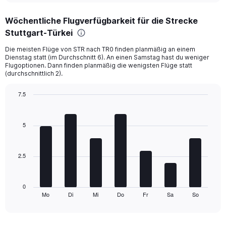
axis
chart
displaying
Wöchentliche Flugverfügbarkeit für die Strecke
categories.
Range:
Stuttgart-Türkei
6
Die meisten Flüge von STR nach TR0 finden planmäßig an einem
categories.
Dienstag statt (im Durchschnitt 6). An einen Samstag hast du weniger
The
Flugoptionen. Dann finden planmäßig die wenigsten Flüge statt
chart
(durchschnittlich 2).
has
2
7.5
Y
Bar
Chart
axes
graphic.
chart
displaying
with
5
Avg.
7
Price
bars.
and
Number
2.5
The
of
chart
flights.
has
1
0
Mo
Di
Mi
Do
Fr
Sa
So
X
End
of
axis
interactive
displaying
chart
categories.