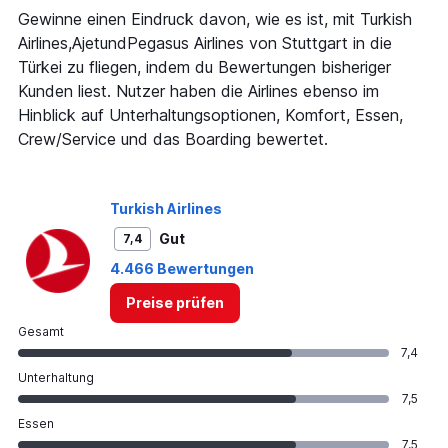
categories.
Gewinne einen Eindruck davon, wie es ist, mit Turkish
The
Airlines,AjetundPegasus Airlines von Stuttgart in die
chart
Türkei zu fliegen, indem du Bewertungen bisheriger
has
Kunden liest. Nutzer haben die Airlines ebenso im
1
Y
Hinblick auf Unterhaltungsoptionen, Komfort, Essen,
axis
Crew/Service und das Boarding bewertet.
displaying
values.
Range:
0
Turkish Airlines
to
Gut
7,4
300.
4.466 Bewertungen
Preise prüfen
Gesamt
7,4
Unterhaltung
7,5
Essen
7,5