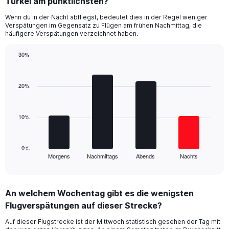
Türkei am pünktlichsten?
14
Wenn du in der Nacht abfliegst, bedeutet dies in der Regel weniger
categories.
Verspätungen im Gegensatz zu Flügen am frühen Nachmittag, die
The
häufigere Verspätungen verzeichnet haben.
chart
has
30%
1
Bar
Y
Chart
graphic.
chart
axis
with
20%
displaying
4
values.
bars.
Range:
5
10%
The
to
chart
30.
has
1
0%
Morgens
Nachmittags
Abends
Nachts
X
End
of
axis
interactive
displaying
chart
categories.
An welchem Wochentag gibt es die wenigsten
Range:
Flugverspätungen auf dieser Strecke?
4
categories.
Auf dieser Flugstrecke ist der Mittwoch statistisch gesehen der Tag mit
The