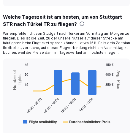
axis
interactive
displaying
chart
categories.
Welche Tageszeit ist am besten, um von Stuttgart
Range:
STR nach Türkei TR zu fliegen?
12
categories.
Wir empfehlen dir, von Stuttgart nach Türkei am Vormittag am Morgen zu
The
fliegen. Dies ist die Zeit, zu der unsere Nutzer auf dieser Strecke am
chart
häufigsten beim Flugticket sparen können – etwa 15%. Falls dein Zeitplan
has
flexibel ist, versuche, auf dieser Flugverbindung nicht am Nachmittag zu
1
buchen, weil die Preise dann im Tagesverlauf am höchsten liegen.
Y
axis
45
450 €
displaying
Combination
Chart
Number of
Avg. Price
values.
30
400 €
graphic.
chart
flights
Range:
with
15
350 €
2
0
data
to
series.
450.
18:00 – 0:00
00:00 – 06:00
06:00 – 12:00
12:00 – 18:00
The
chart
has
Flight availability
Durchschnittlicher Preis
1
End
of
X
interactive