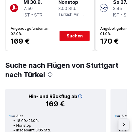
Mi 30.9.
Nonstop
So 27.9.
7:50
3:00 Std.
3:45
-
Turkish Airlines
-
IST
STR
IST
STR
Angebot gefunden am
Angebot gefunde
02.08.
01.08.
Suchen
169 €
170 €
Suche nach Flügen von Stuttgart
nach Türkei
Hin- und Rückflug ab
169 €
Ajet
Ajet
18.09.-21.09.
21.08.
Nonstop
Nons
Insgesamt 6:05 Std.
Insges