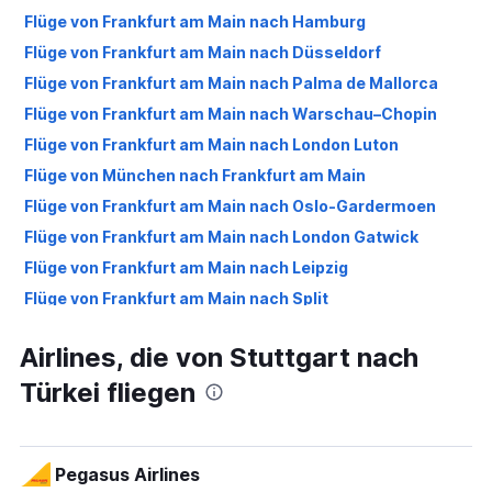
Flüge von Frankfurt am Main nach Hamburg
Flüge von Frankfurt am Main nach Düsseldorf
Flüge von Frankfurt am Main nach Palma de Mallorca
Flüge von Frankfurt am Main nach Warschau–Chopin
Flüge von Frankfurt am Main nach London Luton
Flüge von München nach Frankfurt am Main
Flüge von Frankfurt am Main nach Oslo-Gardermoen
Flüge von Frankfurt am Main nach London Gatwick
Flüge von Frankfurt am Main nach Leipzig
Flüge von Frankfurt am Main nach Split
Flüge von Frankfurt am Main nach Berlin
Airlines, die von Stuttgart nach
Flüge von Frankfurt am Main nach Málaga
Türkei fliegen
Flüge von Frankfurt am Main nach Zürich
Flüge von München nach Düsseldorf
Flüge von Frankfurt am Main nach London-Heathrow
Pegasus Airlines
Flüge von Frankfurt am Main nach Krakau