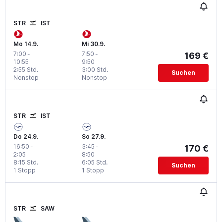
STR
IST
Mo 14.9.
Mi 30.9.
7:00
-
7:50
-
169 €
10:55
9:50
2:55 Std.
3:00 Std.
Suchen
Nonstop
Nonstop
STR
IST
Do 24.9.
So 27.9.
16:50
-
3:45
-
170 €
2:05
8:50
8:15 Std.
6:05 Std.
Suchen
1 Stopp
1 Stopp
STR
SAW