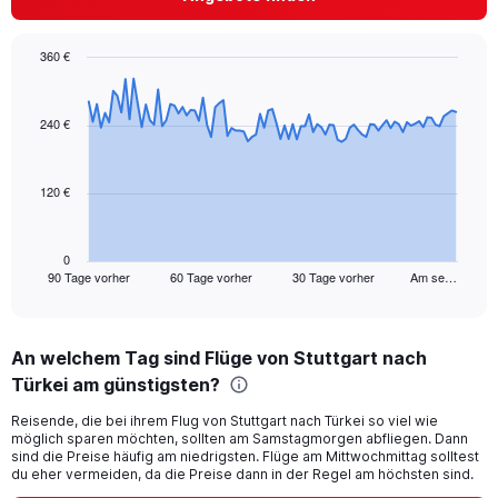
displaying
values.
Range:
360 €
0
Chart
Chart
to
graphic.
with
30.
91
240 €
data
points.
120 €
The
chart
has
1
0
90 Tage vorher
60 Tage vorher
30 Tage vorher
Am se…
X
End
of
axis
interactive
displaying
chart
categories.
An welchem Tag sind Flüge von Stuttgart nach
Range:
Türkei am günstigsten?
91
categories.
Reisende, die bei ihrem Flug von Stuttgart nach Türkei so viel wie
The
möglich sparen möchten, sollten am Samstagmorgen abfliegen. Dann
chart
sind die Preise häufig am niedrigsten. Flüge am Mittwochmittag solltest
has
du eher vermeiden, da die Preise dann in der Regel am höchsten sind.
1