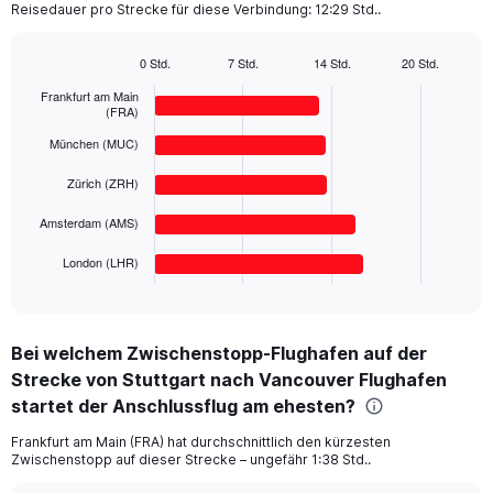
Reisedauer pro Strecke für diese Verbindung: 12:29 Std..
has
1
Y
0 Std.
7 Std.
14 Std.
20 Std.
axis
Bar
Chart
displaying
graphic.
Frankfurt am Main
chart
(FRA)
with
values.
5
Range:
München (MUC)
bars.
0
to
Zürich (ZRH)
The
1500.
chart
Amsterdam (AMS)
has
1
London (LHR)
X
End
of
axis
interactive
displaying
chart
categories.
Bei welchem Zwischenstopp-Flughafen auf der
Range:
Strecke von Stuttgart nach Vancouver Flughafen
5
categories.
startet der Anschlussflug am ehesten?
The
chart
Frankfurt am Main (FRA) hat durchschnittlich den kürzesten
Zwischenstopp auf dieser Strecke – ungefähr 1:38 Std..
has
1