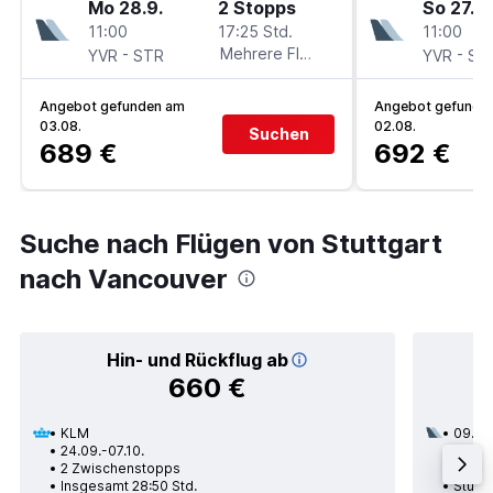
Mo 28.9.
2 Stopps
So 27.9.
11:00
17:25 Std.
11:00
-
Mehrere Fluglinien
-
YVR
STR
YVR
ST
Angebot gefunden am
Angebot gefunde
03.08.
02.08.
Suchen
689 €
692 €
Suche nach Flügen von Stuttgart
nach Vancouver
Hin- und Rückflug ab
660 €
KLM
09.08
24.09.-07.10.
3 Zwi
2 Zwischenstopps
Insges
Insgesamt 28:50 Std.
Stuttg