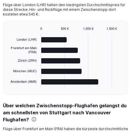
Flüge über London (LHR) hatten den niedrigsten Durchschnittspreis für
diese Strecke: Hin- und Rückflüge mit einem Zwischenstopp dort
kosteten etwa 545 €.
0
500 €
1.000 €
1.500 €
Bar
Chart
graphic.
chart
London (LHR)
with
5
Frankfurt am Main
bars.
(FRA)
Zürich (ZRH)
The
chart
München (MUC)
has
1
Amsterdam (AMS)
X
End
of
axis
interactive
displaying
chart
categories.
Über welchen Zwischenstopp-Flughafen gelangst du
Range:
am schnellsten von Stuttgart nach Vancouver
5
categories.
Flughafen?
The
chart
Flüge über Frankfurt am Main (FRA) haben die kürzeste durchschnittliche