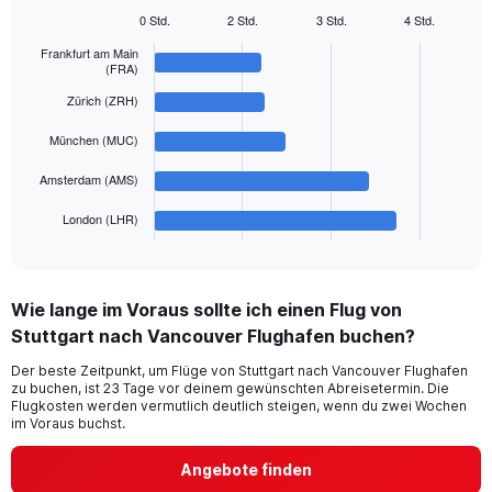
Y
0 Std.
2 Std.
3 Std.
4 Std.
axis
Bar
Chart
displaying
graphic.
Frankfurt am Main
chart
(FRA)
with
values.
5
Range:
Zürich (ZRH)
bars.
0
to
München (MUC)
The
1200.
chart
Amsterdam (AMS)
has
1
London (LHR)
X
End
of
axis
interactive
displaying
chart
categories.
Wie lange im Voraus sollte ich einen Flug von
Range:
Stuttgart nach Vancouver Flughafen buchen?
5
categories.
Der beste Zeitpunkt, um Flüge von Stuttgart nach Vancouver Flughafen
The
zu buchen, ist 23 Tage vor deinem gewünschten Abreisetermin. Die
chart
Flugkosten werden vermutlich deutlich steigen, wenn du zwei Wochen
has
im Voraus buchst.
1
Y
Angebote finden
axis