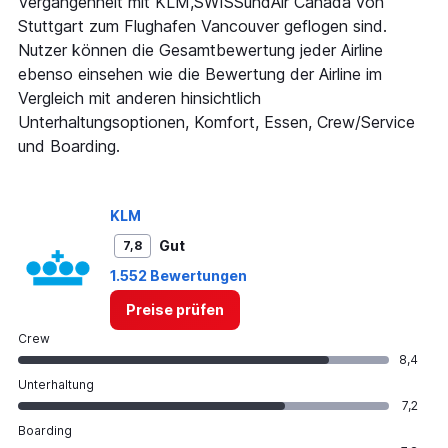
Vergangenheit mit KLM,SWISSundAir Canada von
axis
Stuttgart zum Flughafen Vancouver geflogen sind.
displaying
Nutzer können die Gesamtbewertung jeder Airline
values.
Range:
ebenso einsehen wie die Bewertung der Airline im
0
Vergleich mit anderen hinsichtlich
to
Unterhaltungsoptionen, Komfort, Essen, Crew/Service
1500.
und Boarding.
KLM
Gut
7,8
1.552 Bewertungen
Preise prüfen
Crew
8,4
Unterhaltung
7,2
Boarding