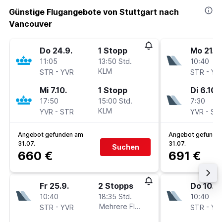
Günstige Flugangebote von Stuttgart nach
Vancouver
Do 24.9.
1 Stopp
Mo 21.9.
11:05
13:50 Std.
10:40
-
KLM
-
STR
YVR
STR
YV
Mi 7.10.
1 Stopp
Di 6.10.
17:50
15:00 Std.
7:30
-
KLM
-
YVR
STR
YVR
ST
Angebot gefunden am
Angebot gefunde
31.07.
31.07.
Suchen
660 €
691 €
Fr 25.9.
2 Stopps
Do 10.9.
10:40
18:35 Std.
10:40
-
Mehrere Fluglinien
-
STR
YVR
STR
YV