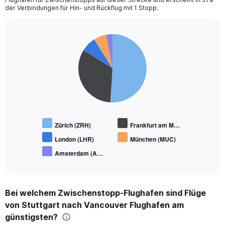
der Verbindungen für Hin- und Rückflug mit 1 Stopp.
Pie
Chart
graphic.
chart
with
5
slices.
Zürich (ZRH)
Frankfurt am M…
London (LHR)
München (MUC)
Amsterdam (A…
End
of
interactive
chart
Bei welchem Zwischenstopp-Flughafen sind Flüge
von Stuttgart nach Vancouver Flughafen am
günstigsten?