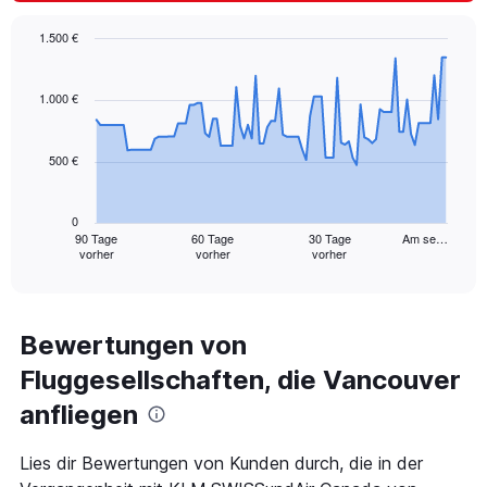
displaying
values.
1.500 €
Range:
Chart
Chart
0
graphic.
with
to
91
1.000 €
240.
data
points.
500 €
The
chart
has
0
1
90 Tage
60 Tage
30 Tage
Am se…
vorher
vorher
vorher
X
End
of
axis
interactive
displaying
chart
categories.
Range:
Bewertungen von
91
Fluggesellschaften, die Vancouver
categories.
The
anfliegen
chart
has
1
Lies dir Bewertungen von Kunden durch, die in der
Y