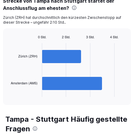
Strecke von Tampa nach Stuttgart startet der
2
categories.
Anschlussflug am ehesten?
The
chart
Zürich (ZRH) hat durchschnittlich den kürzesten Zwischenstopp auf
dieser Strecke – ungefähr 2:10 Std..
has
1
Y
0 Std.
2 Std.
3 Std.
4 Std.
axis
Bar
Chart
displaying
graphic.
chart
with
values.
2
Zürich (ZRH)
Range:
bars.
0
to
The
1200.
chart
has
Amsterdam (AMS)
1
X
End
of
axis
interactive
displaying
chart
categories.
Range:
Tampa - Stuttgart Häufig gestellte
2
Fragen
categories.