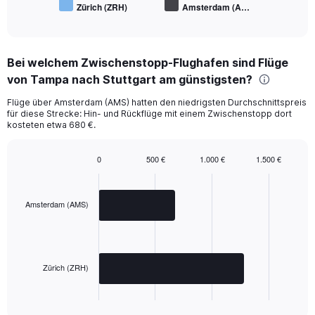
Zürich (ZRH)
Amsterdam (A…
End
of
interactive
chart
Bei welchem Zwischenstopp-Flughafen sind Flüge
von Tampa nach Stuttgart am günstigsten?
Flüge über Amsterdam (AMS) hatten den niedrigsten Durchschnittspreis
für diese Strecke: Hin- und Rückflüge mit einem Zwischenstopp dort
kosteten etwa 680 €.
0
500 €
1.000 €
1.500 €
Bar
Chart
graphic.
chart
with
2
Amsterdam (AMS)
bars.
The
chart
has
Zürich (ZRH)
1
X
End
of
axis
interactive