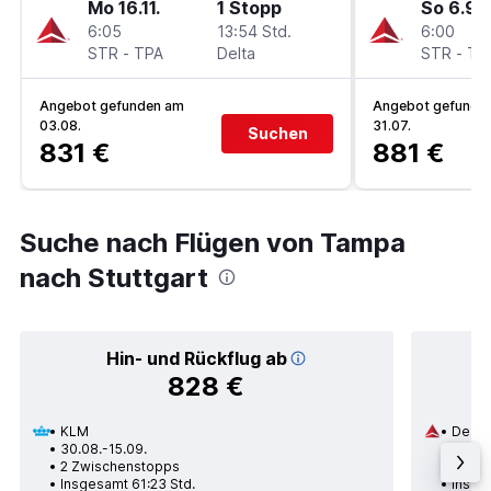
Mo 16.11.
1 Stopp
So 6.9.
6:05
13:54 Std.
6:00
STR
-
TPA
Delta
STR
-
TP
Angebot gefunden am
Angebot gefunde
03.08.
31.07.
Suchen
831 €
881 €
Suche nach Flügen von Tampa
nach Stuttgart
Hin- und Rückflug ab
828 €
KLM
Delta
30.08.-15.09.
21.09.
2 Zwischenstopps
1 Zwi
Insgesamt 61:23 Std.
Insge