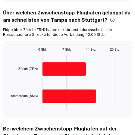
displaying
chart
categories.
Über welchen Zwischenstopp-Flughafen gelangst du
Range:
am schnellsten von Tampa nach Stuttgart?
2
categories.
Flüge über Zürich (ZRH) haben die kürzeste durchschnittliche
The
Reisedauer pro Strecke für diese Verbindung: 12:00 Std..
chart
has
1
0 Std.
7 Std.
14 Std.
20 Std.
Bar
Y
Chart
graphic.
chart
axis
with
displaying
2
Zürich (ZRH)
values.
bars.
Range:
0
The
to
chart
1500.
has
Amsterdam (AMS)
1
X
End
of
axis
interactive
displaying
chart
categories.
Bei welchem Zwischenstopp-Flughafen auf der
Range: