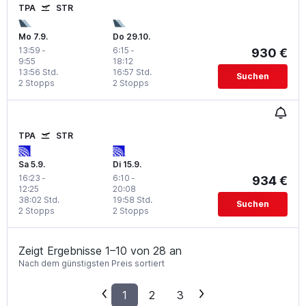
TPA
STR
Mo 7.9.
Do 29.10.
13:59
-
6:15
-
930 €
9:55
18:12
13:56 Std.
16:57 Std.
Suchen
2 Stopps
2 Stopps
TPA
STR
Sa 5.9.
Di 15.9.
16:23
-
6:10
-
934 €
12:25
20:08
38:02 Std.
19:58 Std.
Suchen
2 Stopps
2 Stopps
Zeigt Ergebnisse 1–10 von 28 an
Nach dem günstigsten Preis sortiert
1
2
3