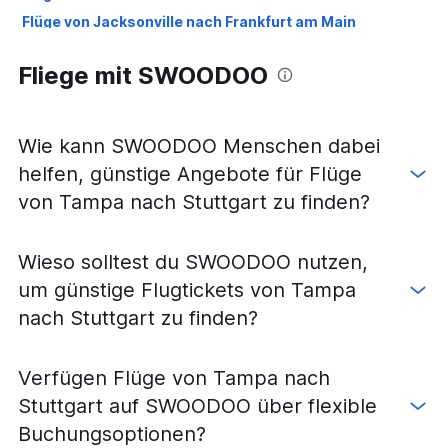
Flüge von Jacksonville nach Frankfurt am Main
Flüge von Fort Myers nach München
Fliege mit SWOODOO
Flüge von Miami nach Stuttgart
Flüge von Valparaiso nach Frankfurt am Main
Flüge von Valparaiso nach München
Wie kann SWOODOO Menschen dabei
Flüge von Pensacola nach München
helfen, günstige Angebote für Flüge
Flüge von Gainesville nach Frankfurt am Main
von Tampa nach Stuttgart zu finden?
Flüge von Pensacola nach Frankfurt am Main
Flüge von Orlando International nach Stuttgart
Wieso solltest du SWOODOO nutzen,
Flüge von Fort Lauderdale nach Stuttgart
um günstige Flugtickets von Tampa
Flüge von Sarasota nach Frankfurt am Main
nach Stuttgart zu finden?
Flüge von Sarasota nach München
Flüge von Jacksonville nach Stuttgart
Verfügen Flüge von Tampa nach
Flüge von Daytona Beach nach München
Stuttgart auf SWOODOO über flexible
Flüge von Tallahassee nach Frankfurt am Main
Buchungsoptionen?
Flüge von Fort Myers nach Stuttgart