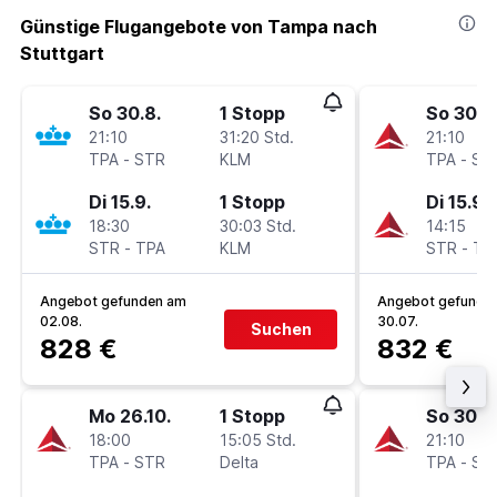
Günstige Flugangebote von Tampa nach
Stuttgart
So 30.8.
1 Stopp
So 30.8
21:10
31:20 Std.
21:10
TPA
-
STR
KLM
TPA
-
ST
Di 15.9.
1 Stopp
Di 15.9.
18:30
30:03 Std.
14:15
STR
-
TPA
KLM
STR
-
TP
Angebot gefunden am
Angebot gefunde
02.08.
30.07.
Suchen
828 €
832 €
Mo 26.10.
1 Stopp
So 30.8
18:00
15:05 Std.
21:10
TPA
-
STR
Delta
TPA
-
ST