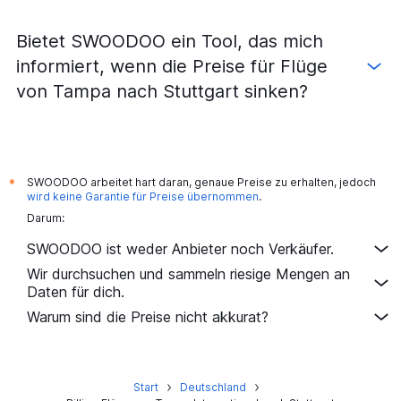
Flüge von Melbourne nach München
Bietet SWOODOO ein Tool, das mich
Flüge von Melbourne nach Frankfurt am Main
informiert, wenn die Preise für Flüge
Flüge von Sarasota nach Stuttgart
von Tampa nach Stuttgart sinken?
Flüge von Pensacola nach Stuttgart
Flüge von Valparaiso nach Stuttgart
Flüge von Tallahassee nach Stuttgart
Flüge von Daytona Beach nach Frankfurt am Main
SWOODOO arbeitet hart daran, genaue Preise zu erhalten, jedoch
*
wird keine Garantie für Preise übernommen
.
Darum:
SWOODOO ist weder Anbieter noch Verkäufer.
Wir durchsuchen und sammeln riesige Mengen an
Daten für dich.
Warum sind die Preise nicht akkurat?
Start
Deutschland