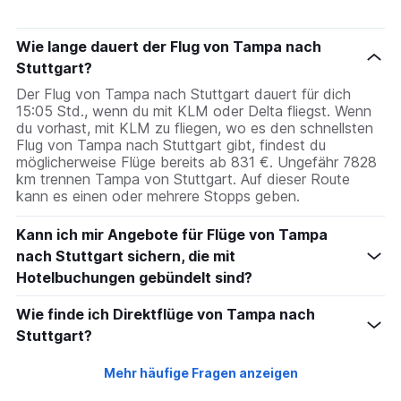
The
chart
has
Wie lange dauert der Flug von Tampa nach
1
Stuttgart?
Y
axis
Der Flug von Tampa nach Stuttgart dauert für dich
displaying
15:05 Std., wenn du mit KLM oder Delta fliegst. Wenn
values.
du vorhast, mit KLM zu fliegen, wo es den schnellsten
Range:
Flug von Tampa nach Stuttgart gibt, findest du
0
möglicherweise Flüge bereits ab 831 €. Ungefähr 7828
to
km trennen Tampa von Stuttgart. Auf dieser Route
240.
kann es einen oder mehrere Stopps geben.
Kann ich mir Angebote für Flüge von Tampa
nach Stuttgart sichern, die mit
Hotelbuchungen gebündelt sind?
Wie finde ich Direktflüge von Tampa nach
Stuttgart?
Mehr häufige Fragen anzeigen