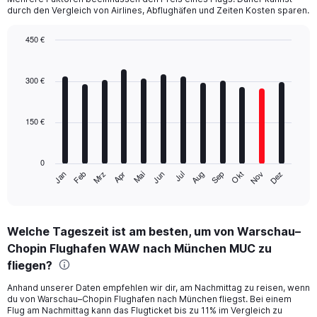
durch den Vergleich von Airlines, Abflughäfen und Zeiten Kosten sparen.
450 €
Bar
Chart
graphic.
chart
with
300 €
12
bars.
150 €
The
chart
has
0
1
Mrz
Jun
Sep
Dez
Jan
Apr
Jul
Okt
Feb
Mai
Aug
Nov
X
End
of
axis
interactive
displaying
chart
categories.
Welche Tageszeit ist am besten, um von Warschau–
Range:
Chopin Flughafen WAW nach München MUC zu
12
categories.
fliegen?
The
chart
Anhand unserer Daten empfehlen wir dir, am Nachmittag zu reisen, wenn
du von Warschau–Chopin Flughafen nach München fliegst. Bei einem
has
Flug am Nachmittag kann das Flugticket bis zu 11% im Vergleich zu
1