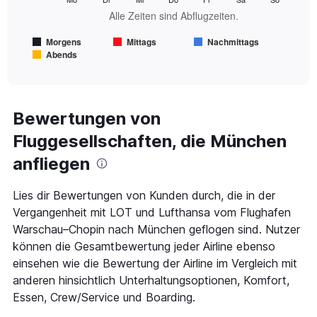
Alle Zeiten sind Abflugzeiten.
The
chart
Morgens
Mittags
Nachmittags
has
Abends
1
End
of
X
interactive
axis
chart
displaying
Alle
Bewertungen von
Zeiten
Fluggesellschaften, die München
sind
Abflugzeiten..
anfliegen
Range:
7
categories.
Lies dir Bewertungen von Kunden durch, die in der
The
Vergangenheit mit LOT und Lufthansa vom Flughafen
chart
Warschau–Chopin nach München geflogen sind. Nutzer
has
können die Gesamtbewertung jeder Airline ebenso
1
Y
einsehen wie die Bewertung der Airline im Vergleich mit
axis
anderen hinsichtlich Unterhaltungsoptionen, Komfort,
displaying
Essen, Crew/Service und Boarding.
values.
Range: