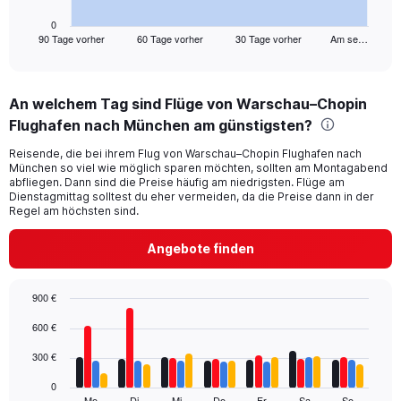
has
1
0
90 Tage vorher
60 Tage vorher
30 Tage vorher
Am se…
X
End
of
axis
interactive
displaying
chart
categories.
An welchem Tag sind Flüge von Warschau–Chopin
Range:
Flughafen nach München am günstigsten?
91
categories.
Reisende, die bei ihrem Flug von Warschau–Chopin Flughafen nach
The
München so viel wie möglich sparen möchten, sollten am Montagabend
chart
abfliegen. Dann sind die Preise häufig am niedrigsten. Flüge am
has
Dienstagmittag solltest du eher vermeiden, da die Preise dann in der
1
Regel am höchsten sind.
Y
axis
Angebote finden
displaying
values.
Range:
900 €
0
Bar
Chart
600 €
to
graphic.
chart
600.
with
300 €
4
data
0
series.
Mo
Di
Mi
Do
Fr
Sa
So