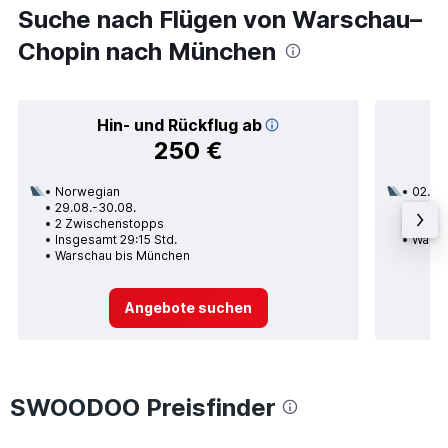
Suche nach Flügen von Warschau–
Chopin nach München
Hin- und Rückflug ab
250 €
Norwegian
02.09
29.08.-30.08.
1 Zwi
2 Zwischenstopps
Insges
Insgesamt 29:15 Std.
Warsc
Warschau bis München
Angebote suchen
SWOODOO Preisfinder