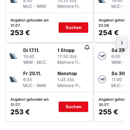
8:50
10:25 Std.
19:40
MUC
-
WAW
Mehrere Fluglinien
MUC
-
W
Angebot gefunden am
Angebot gefunde
31.07.
02.08.
Suchen
253 €
254 €
Di 17.11.
1 Stopp
Sa 29.8
19:40
17:50 Std.
6:00
WAW
-
MUC
Mehrere Fluglinien
WAW
-
M
Fr 20.11.
Nonstop
So 30.8
6:55
1:45 Std.
11:00
MUC
-
WAW
Mehrere Fluglinien
MUC
-
W
Angebot gefunden am
Angebot gefunde
31.07.
30.07.
Suchen
253 €
255 €