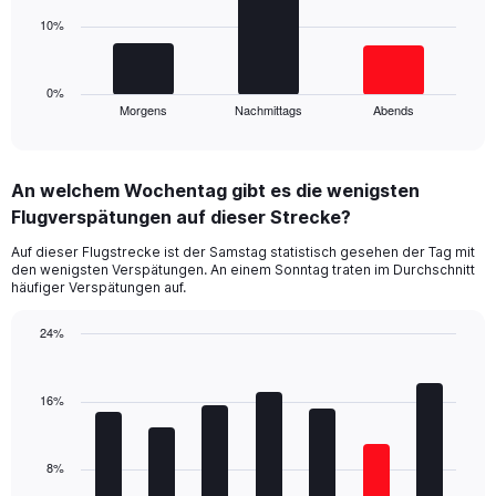
Range:
0
10%
The
to
chart
60.
has
1
0%
Morgens
Nachmittags
Abends
X
End
of
axis
interactive
displaying
chart
categories.
An welchem Wochentag gibt es die wenigsten
Range:
Flugverspätungen auf dieser Strecke?
3
categories.
Auf dieser Flugstrecke ist der Samstag statistisch gesehen der Tag mit
The
den wenigsten Verspätungen. An einem Sonntag traten im Durchschnitt
chart
häufiger Verspätungen auf.
has
1
24%
Y
Bar
Chart
axis
graphic.
chart
displaying
with
16%
values.
7
Range:
bars.
0
8%
to
The
30.
chart