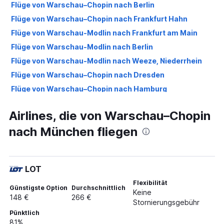
Flüge von Warschau–Chopin nach Berlin
Flüge von Warschau–Chopin nach Frankfurt Hahn
Flüge von Warschau-Modlin nach Frankfurt am Main
Flüge von Warschau-Modlin nach Berlin
Flüge von Warschau-Modlin nach Weeze, Niederrhein
Flüge von Warschau–Chopin nach Dresden
Flüge von Warschau–Chopin nach Hamburg
Flüge von Warschau-Modlin nach Hamburg
Airlines, die von Warschau–Chopin
Flüge von Warschau–Chopin nach Köln
nach München fliegen
Flüge von Warschau-Modlin nach München
Flüge von Warschau–Chopin nach Hannover
Flüge von Warschau–Chopin nach Dortmund
LOT
Flüge von Warschau-Modlin nach Köln
Flexibilität
Flüge von Warschau–Chopin nach Bremen
Günstigste Option
Durchschnittlich
Keine
148 €
266 €
Flüge von Warschau–Chopin nach Nürnberg
Stornierungsgebühr
Pünktlich
Flüge von Warschau-Modlin nach Hannover
81%