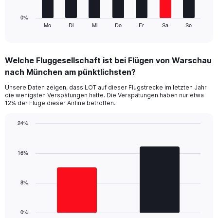
has
1
0%
Mo
Di
Mi
Do
Fr
Sa
So
X
End
of
axis
interactive
displaying
chart
categories.
Welche Fluggesellschaft ist bei Flügen von Warschau
Range:
nach München am pünktlichsten?
7
categories.
Unsere Daten zeigen, dass LOT auf dieser Flugstrecke im letzten Jahr
The
die wenigsten Verspätungen hatte. Die Verspätungen haben nur etwa
chart
12% der Flüge dieser Airline betroffen.
has
1
24%
Y
Bar
Chart
axis
graphic.
chart
displaying
with
16%
values.
2
Range:
bars.
0
8%
to
The
24.
chart
has
1
0%