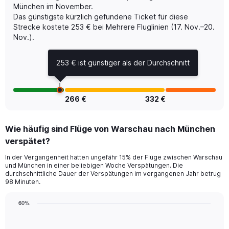
München im November.
displaying
Das günstigste kürzlich gefundene Ticket für diese
values.
Range:
Strecke kostete 253 € bei Mehrere Fluglinien (17. Nov.–20.
0
Nov.).
to
36.
253 € ist günstiger als der Durchschnitt
266 €
332 €
Wie häufig sind Flüge von Warschau nach München
verspätet?
In der Vergangenheit hatten ungefähr 15% der Flüge zwischen Warschau
und München in einer beliebigen Woche Verspätungen. Die
durchschnittliche Dauer der Verspätungen im vergangenen Jahr betrug
98 Minuten.
60%
Line
Chart
graphic.
chart