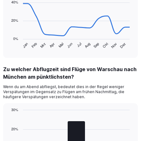
with
40%
14
data
points.
20%
The
chart
0%
has
Jan
Feb
Mrz
Apr
Mai
Jun
Jul
Aug
Sep
Okt
Nov
Dez
1
End
of
X
interactive
axis
chart
displaying
Zu welcher Abflugzeit sind Flüge von Warschau nach
categories.
Range:
München am pünktlichsten?
14
Wenn du am Abend abfliegst, bedeutet dies in der Regel weniger
categories.
Verspätungen im Gegensatz zu Flügen am frühen Nachmittag, die
The
häufigere Verspätungen verzeichnet haben.
chart
has
30%
1
Bar
Y
Chart
graphic.
chart
axis
with
20%
displaying
3
values.
bars.