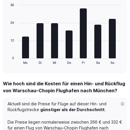
2
36
Y
Bar
Chart
axes
graphic.
chart
displaying
with
24
Avg.
7
Price
bars.
and
Number
12
The
of
chart
flights.
has
1
0
Mo
Di
Mi
Do
Fr
Sa
So
X
End
of
axis
interactive
displaying
chart
categories.
Wie hoch sind die Kosten für einen Hin- und Rückflug
Range:
von Warschau–Chopin Flughafen nach München?
7
categories.
The
Aktuell sind die Preise für Flüge auf dieser Hin- und
chart
Rückflugstrecke
günstiger als der Durchschnitt
.
has
1
Die Preise liegen normalerweise zwischen 266 € und 332 €
Y
für einen Flug von Warschau–Chopin Flughafen nach
axis