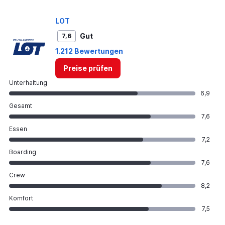
0
to
LOT
900.
Gut
7,6
1.212 Bewertungen
Preise prüfen
Unterhaltung
6,9
Gesamt
7,6
Essen
7,2
Boarding
7,6
Crew
8,2
Komfort
7,5