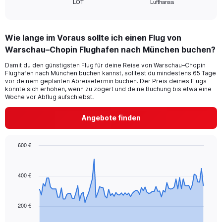
LOT
Lufthansa
X
End
of
axis
interactive
displaying
chart
categories.
Wie lange im Voraus sollte ich einen Flug von
Range:
Warschau–Chopin Flughafen nach München buchen?
2
categories.
Damit du den günstigsten Flug für deine Reise von Warschau–Chopin
The
Flughafen nach München buchen kannst, solltest du mindestens 65 Tage
chart
vor deinem geplanten Abreisetermin buchen. Der Preis deines Flugs
has
könnte sich erhöhen, wenn zu zögert und deine Buchung bis etwa eine
1
Woche vor Abflug aufschiebst.
Y
axis
Angebote finden
displaying
values.
Range:
600 €
0
Chart
Chart
to
graphic.
with
24.
91
400 €
data
points.
200 €
The
chart