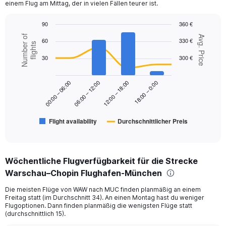
einem Flug am Mittag, der in vielen Fällen teurer ist.
Y
axis
90
360 €
displaying
Combination
values.
Chart
Number of
Avg. Price
60
330 €
graphic.
chart
flights
Range:
with
0
30
300 €
2
to
data
450.
series.
18:00 – 0:00
00:00 – 06:00
06:00 – 12:00
12:00 – 18:00
The
chart
has
Flight availability
Durchschnittlicher Preis
1
End
of
X
interactive
axis
chart
displaying
Wöchentliche Flugverfügbarkeit für die Strecke
categories.
Range:
Warschau–Chopin Flughafen-München
6
Die meisten Flüge von WAW nach MUC finden planmäßig an einem
categories.
Freitag statt (im Durchschnitt 34). An einen Montag hast du weniger
The
Flugoptionen. Dann finden planmäßig die wenigsten Flüge statt
chart
(durchschnittlich 15).
has