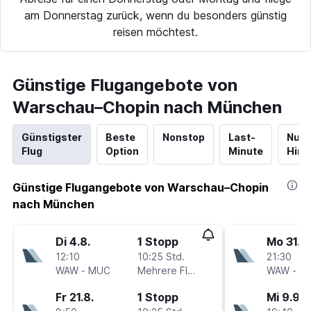
am Donnerstag zurück, wenn du besonders günstig
reisen möchtest.
Günstige Flugangebote von
Warschau–Chopin nach München
Günstigster
Beste
Nonstop
Last-
Nur
Flug
Option
Minute
Hinf
Günstige Flugangebote von Warschau–Chopin
nach München
Di 4.8.
1 Stopp
Mo 31.8.
12:10
10:25 Std.
21:30
WAW
-
MUC
Mehrere Fluglinien
WAW
-
M
Fr 21.8.
1 Stopp
Mi 9.9.