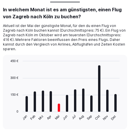
In welchem Monat ist es am günstigsten, einen Flug
von Zagreb nach Köln zu buchen?
Aktuell ist der Mai der günstigste Monat, für den du einen Flug von
Zagreb nach Köln buchen kannst (Durchschnittspreis: 75 €). Ein Flug von
Zagreb nach Köln im Oktober wird am teuersten (Durchschnittspreis:
416 €). Mehrere Faktoren beeinflussen den Preis eines Flugs. Daher
kannst durch den Vergleich von Airlines, Abflughäfen und Zeiten Kosten
sparen.
450 €
Bar
Chart
graphic.
chart
with
300 €
12
bars.
150 €
The
chart
has
0
1
Mrz
Jun
Sep
Dez
Jan
Apr
Jul
Okt
Feb
Mai
Aug
Nov
X
End
of
axis
interactive
chart