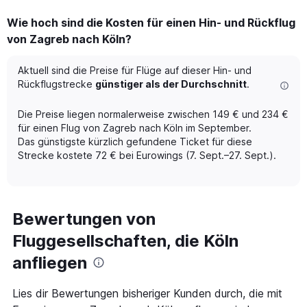
displaying
Wie hoch sind die Kosten für einen Hin- und Rückflug
categories.
Range:
von Zagreb nach Köln?
6
categories.
Aktuell sind die Preise für Flüge auf dieser Hin- und
The
Rückflugstrecke
günstiger als der Durchschnitt
.
chart
has
Die Preise liegen normalerweise zwischen 149 € und 234 €
2
Y
für einen Flug von Zagreb nach Köln im September.
axes
Das günstigste kürzlich gefundene Ticket für diese
displaying
Strecke kostete 72 € bei Eurowings (7. Sept.–27. Sept.).
Avg.
Price
and
Number
Bewertungen von
of
flights.
Fluggesellschaften, die Köln
anfliegen
Lies dir Bewertungen bisheriger Kunden durch, die mit