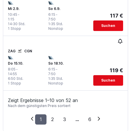
Mi 2.9.
So 6.9.
10:45
-
6:15
-
117 €
1:15
7:50
14:30 Std.
1:35 Std.
Suchen
1 Stopp
Nonstop
ZAG
CGN
Do 15.10.
So 18.10.
8:05
-
6:15
-
119 €
14:55
7:50
6:50 Std.
1:35 Std.
Suchen
1 Stopp
Nonstop
Zeigt Ergebnisse 1–10 von 52 an
Nach dem günstigsten Preis sortiert
1
2
3
...
6