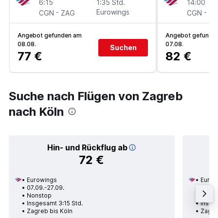
6:15
1:35 Std.
14:00
-
Eurowings
-
CGN
ZAG
CGN
Z
Angebot gefunden am
Angebot gefunde
08.08.
07.08.
Suchen
77 €
82 €
Suche nach Flügen von Zagreb
nach Köln
Hin- und Rückflug ab
72 €
Eurowings
Eurow
07.09.-27.09.
06.09
Nonstop
Nons
Insgesamt 3:15 Std.
Insge
Zagreb bis Köln
Zagre