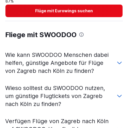
87%
Flüge von Zadar nach Stuttgart
Flüge mit Eurowings suchen
Flüge von Pula nach Köln
Flüge von Pula nach Düsseldorf
Flüge von Rijeka nach München
Fliege mit SWOODOO
Flüge von Zadar nach Berlin
Flüge von Dubrovnik nach Berlin
Flüge von Dubrovnik nach München
Wie kann SWOODOO Menschen dabei
Flüge von Zadar nach Frankfurt am Main
helfen, günstige Angebote für Flüge
Flüge von Zagreb nach Frankfurt Hahn
von Zagreb nach Köln zu finden?
Flüge von Zadar nach München
Flüge von Zadar nach Hamburg
Wieso solltest du SWOODOO nutzen,
Flüge von Split nach Weeze, Niederrhein
um günstige Flugtickets von Zagreb
Flüge von Zadar nach Nürnberg
nach Köln zu finden?
Flüge von Pula nach Berlin
Flüge von Zagreb nach Hamburg
Verfügen Flüge von Zagreb nach Köln
Flüge von Pula nach Hannover