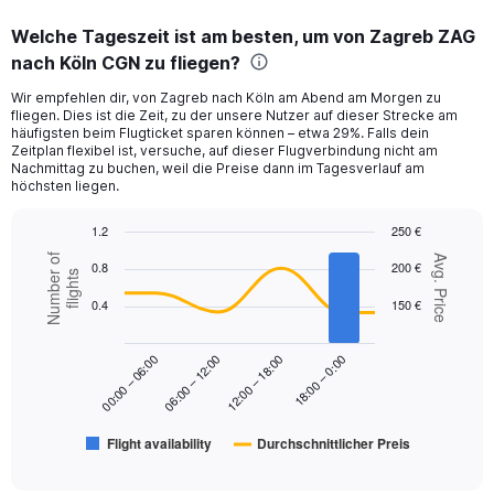
displaying
categories.
Welche Tageszeit ist am besten, um von Zagreb ZAG
Range:
nach Köln CGN zu fliegen?
12
categories.
Wir empfehlen dir, von Zagreb nach Köln am Abend am Morgen zu
The
fliegen. Dies ist die Zeit, zu der unsere Nutzer auf dieser Strecke am
chart
häufigsten beim Flugticket sparen können – etwa 29%. Falls dein
has
Zeitplan flexibel ist, versuche, auf dieser Flugverbindung nicht am
1
Nachmittag zu buchen, weil die Preise dann im Tagesverlauf am
Y
höchsten liegen.
axis
displaying
1.2
250 €
values.
Combination
Chart
Number of
Avg. Price
0.8
200 €
Range:
graphic.
chart
flights
with
0
0.4
150 €
2
to
data
450.
series.
18:00 – 0:00
00:00 – 06:00
06:00 – 12:00
12:00 – 18:00
The
chart
has
Flight availability
Durchschnittlicher Preis
1
End
of
X
interactive
axis
chart