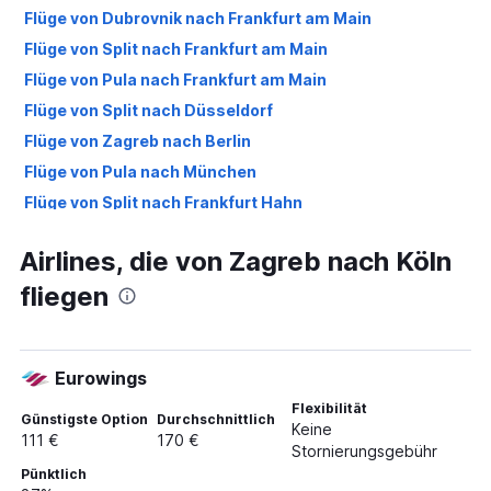
Flüge von Dubrovnik nach Frankfurt am Main
Flüge von Split nach Frankfurt am Main
Flüge von Pula nach Frankfurt am Main
Flüge von Split nach Düsseldorf
Flüge von Zagreb nach Berlin
Flüge von Pula nach München
Flüge von Split nach Frankfurt Hahn
Flüge von Split nach Hamburg
Airlines, die von Zagreb nach Köln
Flüge von Rijeka nach Düsseldorf
fliegen
Flüge von Zagreb nach Frankfurt am Main
Flüge von Split nach Stuttgart
Flüge von Zagreb nach München
Eurowings
Flüge von Split nach Köln
Flexibilität
Flüge von Split nach Berlin
Günstigste Option
Durchschnittlich
Keine
111 €
170 €
Flüge von Pula nach Frankfurt Hahn
Stornierungsgebühr
Pünktlich
Flüge von Split nach München