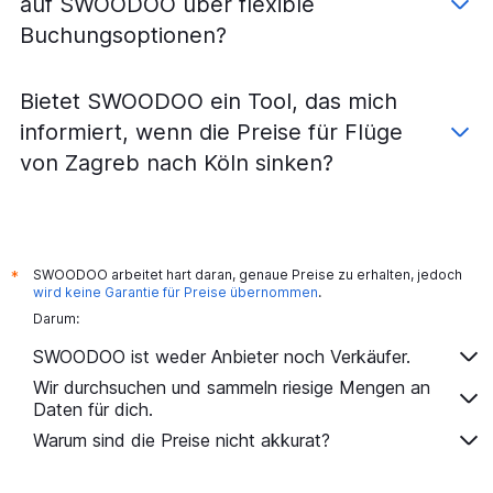
auf SWOODOO über flexible
Flüge von Rijeka nach Berlin
Buchungsoptionen?
Flüge von Pula nach Stuttgart
Flüge von Rijeka nach Frankfurt am Main
Bietet SWOODOO ein Tool, das mich
Flüge von Pula nach Hamburg
informiert, wenn die Preise für Flüge
Flüge von Split nach Nürnberg
von Zagreb nach Köln sinken?
Flüge von Split nach Hannover
Flüge von Dubrovnik nach Hamburg
Flüge von Zagreb nach Nürnberg
Flüge von Rijeka nach Hamburg
SWOODOO arbeitet hart daran, genaue Preise zu erhalten, jedoch
*
wird keine Garantie für Preise übernommen
.
Flüge von Dubrovnik nach Düsseldorf
Darum:
Flüge von Zagreb nach Hannover
SWOODOO ist weder Anbieter noch Verkäufer.
Flüge von Zagreb nach Leipzig
Wir durchsuchen und sammeln riesige Mengen an
Flüge von Rijeka nach Stuttgart
Daten für dich.
Warum sind die Preise nicht akkurat?