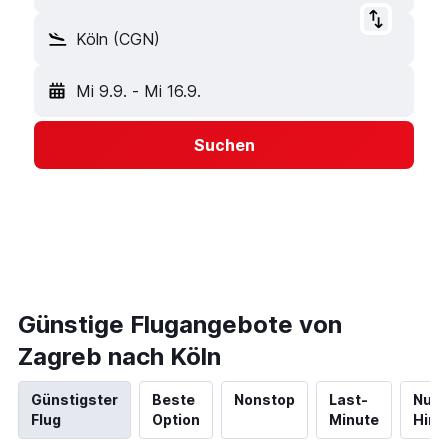
Köln (CGN)
Mi 9.9.
-
Mi 16.9.
Suchen
Günstige Flugangebote von
Zagreb nach Köln
Günstigster
Beste
Nonstop
Last-
Nur
Flug
Option
Minute
Hinf