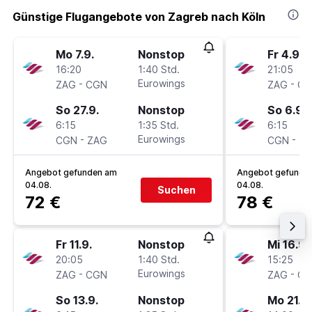
Günstige Flugangebote von Zagreb nach Köln
Mo 7.9.
Nonstop
Fr 4.9.
16:20
1:40 Std.
21:05
-
Eurowings
-
ZAG
CGN
ZAG
CG
So 27.9.
Nonstop
So 6.9.
6:15
1:35 Std.
6:15
-
Eurowings
-
CGN
ZAG
CGN
Z
Angebot gefunden am
Angebot gefunde
04.08.
04.08.
Suchen
72 €
78 €
Fr 11.9.
Nonstop
Mi 16.9.
20:05
1:40 Std.
15:25
-
Eurowings
-
ZAG
CGN
ZAG
CG
So 13.9.
Nonstop
Mo 21.9.