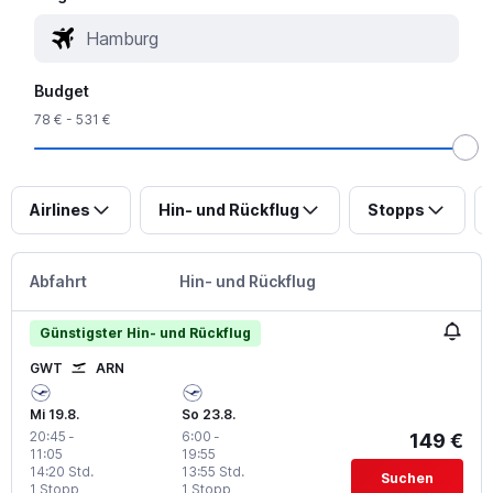
Budget
78 € - 531 €
Airlines
Hin- und Rückflug
Stopps
Abfahrt
Hin- und Rückflug
Günstigster Hin- und Rückflug
GWT
ARN
Mi 19.8.
So 23.8.
20:45
-
6:00
-
149 €
11:05
19:55
14:20 Std.
13:55 Std.
Suchen
1 Stopp
1 Stopp