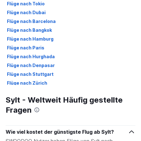
Flüge nach Tokio
Flüge nach Dubai
Flüge nach Barcelona
Flüge nach Bangkok
Flüge nach Hamburg
Flüge nach Paris
Flüge nach Hurghada
Flüge nach Denpasar
Flüge nach Stuttgart
Flüge nach Zürich
Flüge nach Berlin
Sylt - Weltweit Häufig gestellte
Flüge nach Las Palmas de Gran Canaria
Fragen
Flüge nach Düsseldorf
Flüge nach Antalya
Wie viel kostet der günstigste Flug ab Sylt?
SWOODOO Nutzer haben Flüge von Sylt nach