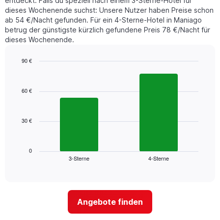
entdeckt. Falls du speziell nach einem 3-Sterne-Hotel für
den
dieses Wochenende suchst: Unsere Nutzer haben Preise schon
letzten
ab 54 €/Nacht gefunden. Für ein 4-Sterne-Hotel in Maniago
3
betrug der günstigste kürzlich gefundene Preis 78 €/Nacht für
Tagen
dieses Wochenende.
gefunden
wurde,
aggregiert
90 €
nach
Bar
Chart
Sternebewertung.
graphic.
chart
with
Das
60 €
2
Diagramm
bars.
hat
1
30 €
Das
X-
folgende
Achse,
Diagramm
die
zeigt
0
die
3-Sterne
4-Sterne
den
End
Hotelkategorien
of
durchschnittlichen
nach
interactive
Zimmerpreis
chart
Sternen
für
anzeigt
dieses
Das
Angebote finden
Wochenende
Diagramm
in
hat