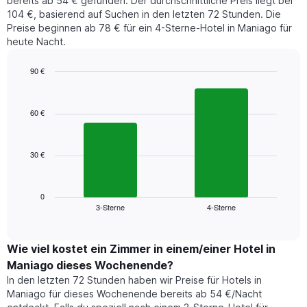
bereits ab 54 € gefunden. Der durchschnittliche Preis liegt bei
104 €, basierend auf Suchen in den letzten 72 Stunden. Die
Preise beginnen ab 78 € für ein 4-Sterne-Hotel in Maniago für
heute Nacht.
90 €
Bar
Chart
graphic.
chart
with
60 €
2
bars.
30 €
Das
folgende
Diagramm
zeigt
0
3-Sterne
4-Sterne
den
End
of
durchschnittlichen
interactive
Zimmerpreis,
chart
der
Wie viel kostet ein Zimmer in einem/einer Hotel in
für
Maniago dieses Wochenende?
heute
In den letzten 72 Stunden haben wir Preise für Hotels in
Nacht
Maniago für dieses Wochenende bereits ab 54 €/Nacht
in