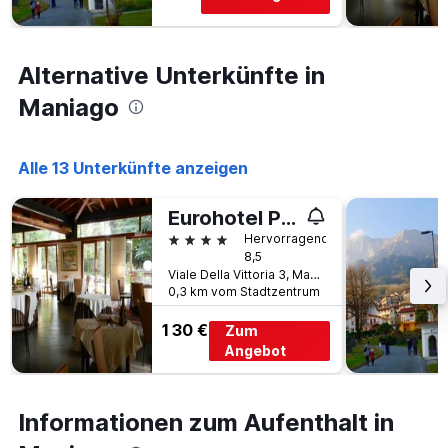
Achse,
die
den
Alternative Unterkünfte in
durchschnittlichen
Zimmerpreis
Maniago
an
diesem
Wochenende
Alle 13 Unterkünfte anzeigen
anzeigt,
der
in
Eurohotel Palace Maniago
den
4 Sterne
Hervorragend
letzten
8,5
3
Viale Della Vittoria 3, Maniago, Pordenone, Italien
Tagen
0,3 km vom Stadtzentrum
gefunden
wurde.
130 €
Zum
Angebot
Informationen zum Aufenthalt in