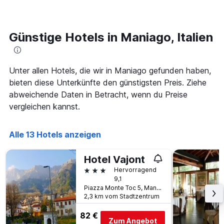
den
1
letzten
Y-
3
Achse,
Tagen,
Günstige Hotels in Maniago, Italien
die
aggregiert
den
nach
durchschnittlichen
Sternebewertung.
Zimmerpreis
Unter allen Hotels, die wir in Maniago gefunden haben,
Das
für
Diagramm
bieten diese Unterkünfte den günstigsten Preis. Ziehe
heute
hat
Nacht
abweichende Daten in Betracht, wenn du Preise
1
in
vergleichen kannst.
X-
den
Achse,
letzten
die
3
Alle 13 Hotels anzeigen
die
Tagen
Hotelkategorien
anzeigt.
nach
Hotel Vajont
Sternen
3 Sterne
Hervorragend
anzeigt
9,1
Das
Piazza Monte Toc 5, Maniago, Pordenone, Italien
Diagramm
2,3 km vom Stadtzentrum
hat
1
82 €
Zum Angebot
Y-