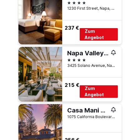
4 Sterne
1230 First Street, Napa, CA, USA
237 €
Zum
Angebot
Napa Valley Marriott Hotel & Spa
4 Sterne
3425 Solano Avenue, Napa, CA, USA
215 €
Zum
Angebot
Casa Mani Resort Napa Valley, Curio Collection by Hilton
1075 California Boulevard, Napa, CA, USA