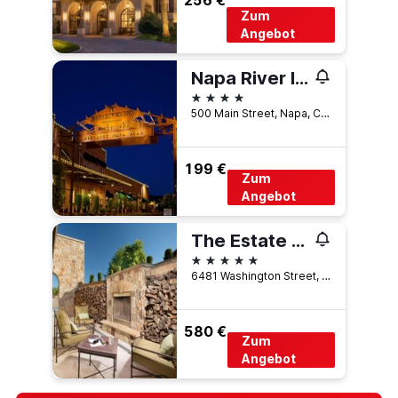
256 €
Zum
Angebot
Napa River Inn
4 Sterne
500 Main Street, Napa, CA, USA
199 €
Zum
Angebot
The Estate Yountville
5 Sterne
6481 Washington Street, Yountville, CA, USA
580 €
Zum
Angebot