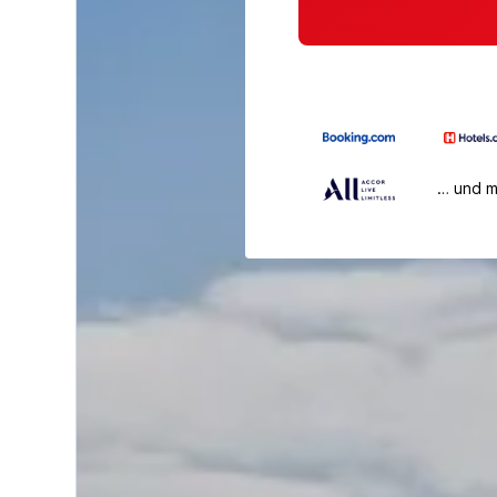
… und 