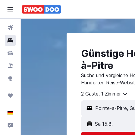
Flüge
Hotels
Günstige Ho
Mietwagen
à-Pitre
Pauschalreisen
Suche und vergleiche Hot
Explore
Hunderten Reise-Websit
2 Gäste, 1 Zimmer
Trips
Deutsch
Sa 15.8.
Feedback