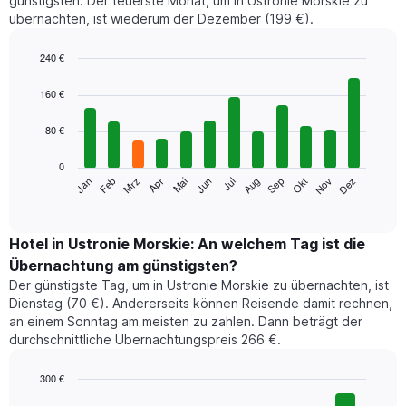
günstigsten. Der teuerste Monat, um in Ustronie Morskie zu
übernachten, ist wiederum der Dezember (199 €).
240 €
Bar
Chart
graphic.
chart
160 €
with
12
80 €
bars.
0
Das
Jan
Feb
Mrz
Apr
Mai
Jun
Jul
Aug
Sep
Okt
Nov
Dez
folgende
End
of
Diagramm
interactive
zeigt
chart
den
Hotel in Ustronie Morskie: An welchem Tag ist die
durchschnittlichen
Übernachtung am günstigsten?
Zimmerpreis
Der günstigste Tag, um in Ustronie Morskie zu übernachten, ist
im
Dienstag (70 €). Andererseits können Reisende damit rechnen,
jeweiligen
an einem Sonntag am meisten zu zahlen. Dann beträgt der
Monat
durchschnittliche Übernachtungspreis 266 €.
an.
Das
Diagramm
300 €
hat
Bar
Chart