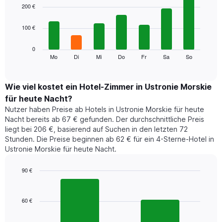
1
graphic.
chart
200 €
with
X-
7
Achse,
100 €
bars.
die
die
Das
0
Monate
folgende
Mo
Di
Mi
Do
Fr
Sa
So
End
anzeigt.
of
Diagramm
Das
interactive
zeigt
chart
Diagramm
den
Wie viel kostet ein Hotel-Zimmer in Ustronie Morskie
hat
durchschnittlichen
1
für heute Nacht?
Preis
Y-
Nutzer haben Preise ab Hotels in Ustronie Morskie für heute
eines
Achse,
Nacht bereits ab 67 € gefunden. Der durchschnittliche Preis
Zimmers
die
liegt bei 206 €, basierend auf Suchen in den letzten 72
für
den
Stunden. Die Preise beginnen ab 62 € für ein 4-Sterne-Hotel in
den
durchschnittlichen
Ustronie Morskie für heute Nacht.
jeweiligen
Zimmerpreis
Wochentag.
anzeigt.
Das
90 €
Diagramm
Bar
Chart
hat
graphic.
chart
1
with
60 €
2
X-
bars.
Achse,