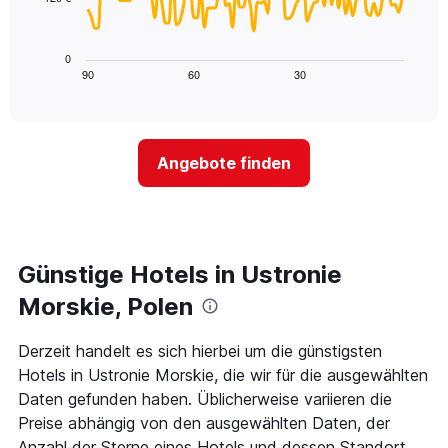
X-
Das
den
Achse,
folgende
letzten
die
Diagramm
3
0
die
zeigt,
Tagen
90
60
30
End
Hotelkategorien
of
wie
anzeigt.
interactive
nach
sich
chart
Sternen
der
anzeigt
Preis
Das
Angebote finden
für
Diagramm
ein
hat
Zimmer
1
ändert,
Y-
je
Achse,
näher
Günstige Hotels in Ustronie
die
das
den
Aufenthaltsdatum
Morskie, Polen
durchschnittlichen
rückt.
Zimmerpreis
Das
Derzeit handelt es sich hierbei um die günstigsten
an
Diagramm
diesem
Hotels in Ustronie Morskie, die wir für die ausgewählten
hat
Wochenende
1
Daten gefunden haben. Üblicherweise variieren die
anzeigt,
X-
Preise abhängig von den ausgewählten Daten, der
der
Achse,
Anzahl der Sterne eines Hotels und dessen Standort.
in