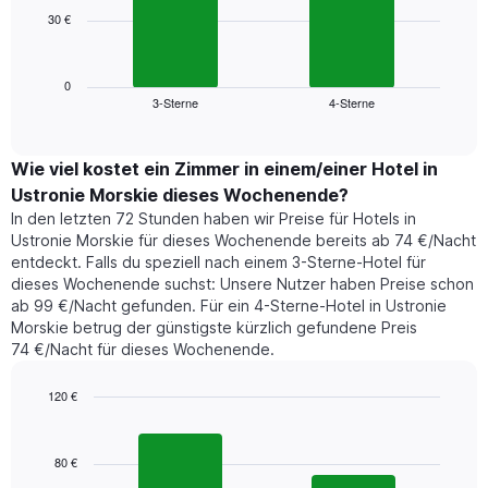
die
30 €
Das
die
folgende
Wochentage
Diagramm
anzeigt.
zeigt
0
Das
3-Sterne
4-Sterne
den
End
Diagramm
of
durchschnittlichen
hat
interactive
Zimmerpreis,
chart
1
der
Wie viel kostet ein Zimmer in einem/einer Hotel in
Y-
für
Achse,
Ustronie Morskie dieses Wochenende?
heute
die
In den letzten 72 Stunden haben wir Preise für Hotels in
Nacht
den
Ustronie Morskie für dieses Wochenende bereits ab 74 €/Nacht
in
durchschnittlichen
entdeckt. Falls du speziell nach einem 3-Sterne-Hotel für
den
Zimmerpreis
dieses Wochenende suchst: Unsere Nutzer haben Preise schon
letzten
anzeigt.
ab 99 €/Nacht gefunden. Für ein 4-Sterne-Hotel in Ustronie
3
Morskie betrug der günstigste kürzlich gefundene Preis
Tagen
74 €/Nacht für dieses Wochenende.
gefunden
wurde,
aggregiert
120 €
nach
Bar
Chart
Sternebewertung.
graphic.
chart
with
Das
80 €
2
Diagramm