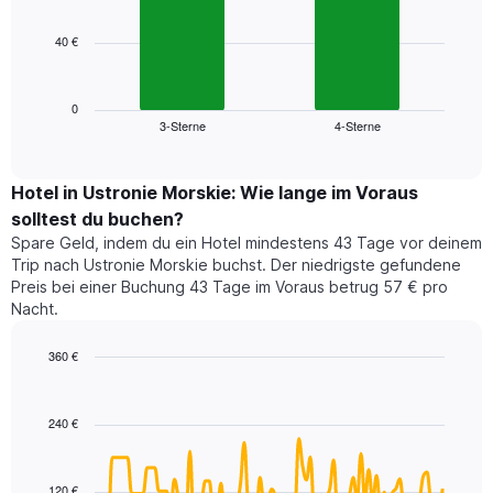
bars.
hat
1
40 €
Das
X-
folgende
Achse,
Diagramm
die
zeigt
0
die
3-Sterne
4-Sterne
den
End
Hotelkategorien
of
durchschnittlichen
nach
interactive
Zimmerpreis
chart
Sternen
für
Hotel in Ustronie Morskie: Wie lange im Voraus
anzeigt
dieses
solltest du buchen?
Das
Wochenende
Diagramm
Spare Geld, indem du ein Hotel mindestens 43 Tage vor deinem
in
hat
Trip nach Ustronie Morskie buchst. Der niedrigste gefundene
den
1
Preis bei einer Buchung 43 Tage im Voraus betrug 57 € pro
letzten
Y-
Nacht.
3
Achse,
Tagen,
die
360 €
aggregiert
den
nach
Line
Chart
durchschnittlichen
graphic.
chart
Sternebewertung.
Zimmerpreis
with
Das
240 €
für
90
Diagramm
heute
data
hat
points.
Nacht
1
in
120 €