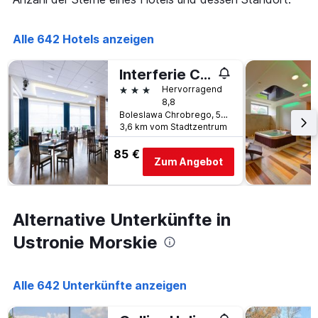
die
den
die
letzten
Anzahl
Alle 642 Hotels anzeigen
3
der
Tagen
Tage
gefunden
vor
Interferie Cechsztyn
wurde.
dem
3 Sterne
Hervorragend
Aufenthalt
8,8
anzeigt
Boleslawa Chrobrego, 58, Ustronie Morskie, Westpommern, Polen
Das
3,6 km vom Stadtzentrum
Diagramm
hat
85 €
Zum Angebot
1
Y-
Achse,
die
Alternative Unterkünfte in
den
durchschnittlichen
Ustronie Morskie
Zimmerpreis
anzeigt
Alle 642 Unterkünfte anzeigen