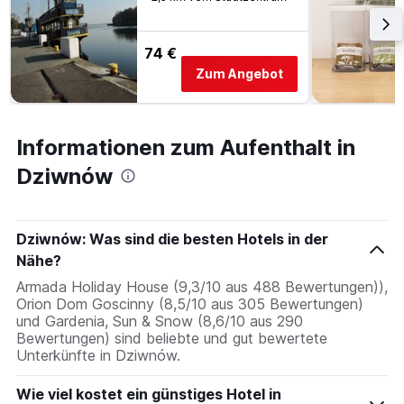
anzeigt.
Das
Diagramm
74 €
hat
Zum Angebot
1
Y-
Achse,
die
Informationen zum Aufenthalt in
den
durchschnittlichen
Dziwnów
Zimmerpreis
anzeigt.
Dziwnów: Was sind die besten Hotels in der
Nähe?
Armada Holiday House (9,3/10 aus 488 Bewertungen)),
Orion Dom Goscinny (8,5/10 aus 305 Bewertungen)
und Gardenia, Sun & Snow (8,6/10 aus 290
Bewertungen) sind beliebte und gut bewertete
Unterkünfte in Dziwnów.
Wie viel kostet ein günstiges Hotel in