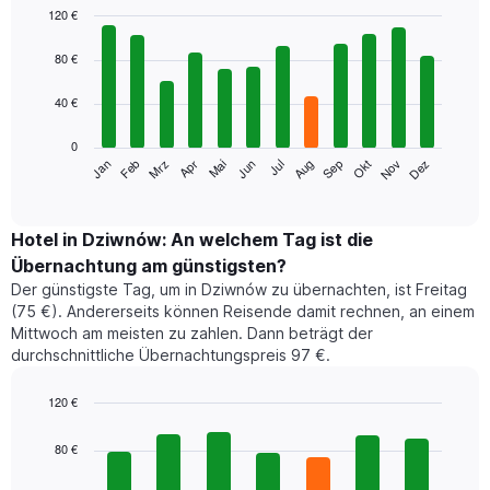
120 €
Bar
Chart
graphic.
chart
80 €
with
12
40 €
bars.
0
Das
Jan
Feb
Mrz
Apr
Mai
Jun
Jul
Aug
Sep
Okt
Nov
Dez
folgende
End
of
Diagramm
interactive
zeigt
chart
den
Hotel in Dziwnów: An welchem Tag ist die
durchschnittlichen
Übernachtung am günstigsten?
Zimmerpreis
Der günstigste Tag, um in Dziwnów zu übernachten, ist Freitag
im
(75 €). Andererseits können Reisende damit rechnen, an einem
jeweiligen
Mittwoch am meisten zu zahlen. Dann beträgt der
Monat
durchschnittliche Übernachtungspreis 97 €.
an.
Das
Diagramm
120 €
hat
Bar
Chart
1
graphic.
chart
80 €
with
X-
7
Achse,