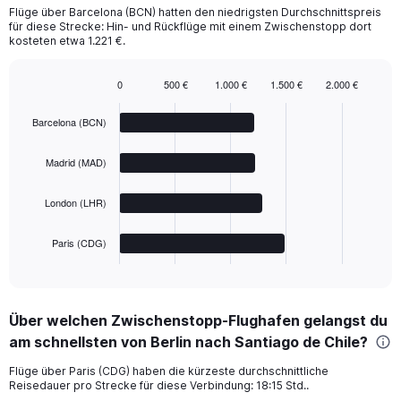
Flüge über Barcelona (BCN) hatten den niedrigsten Durchschnittspreis
für diese Strecke: Hin- und Rückflüge mit einem Zwischenstopp dort
kosteten etwa 1.221 €.
0
500 €
1.000 €
1.500 €
2.000 €
Bar
Chart
graphic.
chart
Barcelona (BCN)
with
4
bars.
Madrid (MAD)
The
London (LHR)
chart
has
1
Paris (CDG)
X
End
of
axis
interactive
displaying
chart
categories.
Über welchen Zwischenstopp-Flughafen gelangst du
Range:
am schnellsten von Berlin nach Santiago de Chile?
4
categories.
Flüge über Paris (CDG) haben die kürzeste durchschnittliche
The
Reisedauer pro Strecke für diese Verbindung: 18:15 Std..
chart