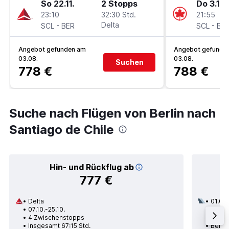
So 22.11.
2 Stopps
Do 3.12.
23:10
32:30 Std.
21:55
-
Delta
-
SCL
BER
SCL
BE
Angebot gefunden am
Angebot gefunde
03.08.
03.08.
Suchen
778 €
788 €
Suche nach Flügen von Berlin nach
Santiago de Chile
Hin- und Rückflug ab
777 €
Delta
01.09.
07.10.-25.10.
3 Zwi
4 Zwischenstopps
Insge
Insgesamt 67:15 Std.
Berlin