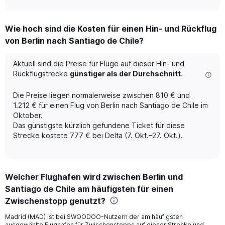
axis
interactive
displaying
chart
categories.
Wie hoch sind die Kosten für einen Hin- und Rückflug
Range:
von Berlin nach Santiago de Chile?
12
categories.
The
Aktuell sind die Preise für Flüge auf dieser Hin- und
chart
Rückflugstrecke
günstiger als der Durchschnitt
.
has
1
Die Preise liegen normalerweise zwischen 810 € und
Y
1.212 € für einen Flug von Berlin nach Santiago de Chile im
axis
Oktober.
displaying
Das günstigste kürzlich gefundene Ticket für diese
values.
Range:
Strecke kostete 777 € bei Delta (7. Okt.–27. Okt.).
0
to
1500.
Welcher Flughafen wird zwischen Berlin und
Santiago de Chile am häufigsten für einen
Zwischenstopp genutzt?
Madrid (MAD) ist bei SWOODOO-Nutzern der am häufigsten
ausgewählte Flughafen für Zwischenstopps auf dieser Strecke und