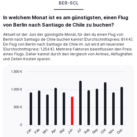
BER-SCL
In welchem Monat ist es am günstigsten, einen Flug
von Berlin nach Santiago de Chile zu buchen?
Aktuell ist der Juni der günstigste Monat, für den du einen Flug von
Berlin nach Santiago de Chile buchen kannst (Durchschnittspreis: 814 €).
Ein Flug von Berlin nach Santiago de Chile im Juli wird am teuersten
(Durchschnittspreis: 1.254 €). Mehrere Faktoren beeinflussen den Preis
eines Flugs. Daher kannst durch den Vergleich von Airlines, Abflughäfen
und Zeiten Kosten sparen.
1.500 €
Bar
Chart
graphic.
chart
with
1.000 €
12
bars.
500 €
The
chart
has
0
1
Mrz
Jun
Sep
Dez
Jan
Apr
Jul
Okt
Feb
Mai
Aug
Nov
X
End
of