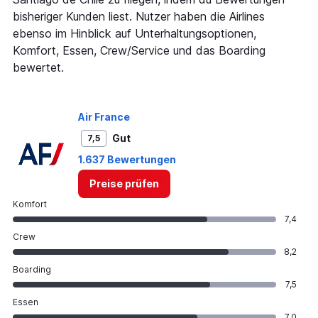
displaying
bisheriger Kunden liest. Nutzer haben die Airlines
values.
Range:
ebenso im Hinblick auf Unterhaltungsoptionen,
0
Komfort, Essen, Crew/Service und das Boarding
to
bewertet.
3600.
Air France
Gut
7,5
1.637 Bewertungen
Preise prüfen
Komfort
7,4
Crew
8,2
Boarding
7,5
Essen
7,0