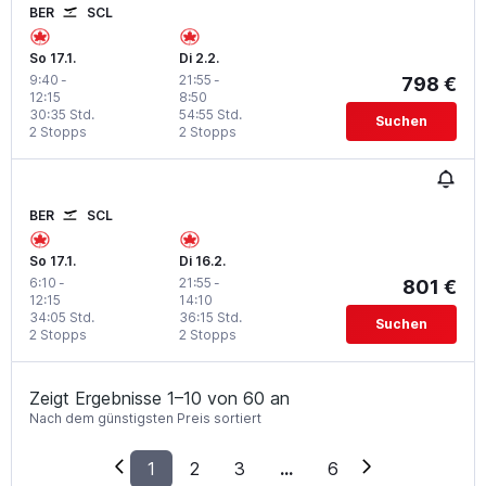
BER
SCL
So 17.1.
Di 2.2.
9:40
-
21:55
-
798 €
12:15
8:50
30:35 Std.
54:55 Std.
Suchen
2 Stopps
2 Stopps
BER
SCL
So 17.1.
Di 16.2.
6:10
-
21:55
-
801 €
12:15
14:10
34:05 Std.
36:15 Std.
Suchen
2 Stopps
2 Stopps
Zeigt Ergebnisse 1–10 von 60 an
Nach dem günstigsten Preis sortiert
1
2
3
...
6