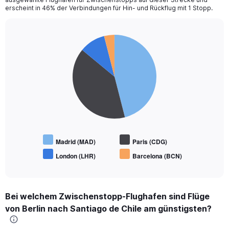
erscheint in 46% der Verbindungen für Hin- und Rückflug mit 1 Stopp.
Pie
Chart
graphic.
chart
with
4
slices.
Madrid (MAD)
Paris (CDG)
London (LHR)
Barcelona (BCN)
End
of
interactive
chart
Bei welchem Zwischenstopp-Flughafen sind Flüge
von Berlin nach Santiago de Chile am günstigsten?