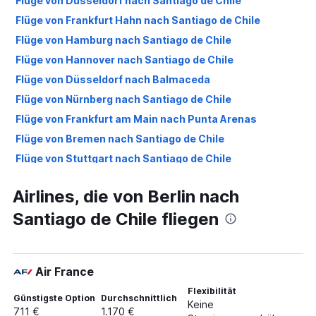
Flüge von Düsseldorf nach Santiago de Chile
Flüge von Frankfurt Hahn nach Santiago de Chile
Flüge von Hamburg nach Santiago de Chile
Flüge von Hannover nach Santiago de Chile
Flüge von Düsseldorf nach Balmaceda
Flüge von Nürnberg nach Santiago de Chile
Flüge von Frankfurt am Main nach Punta Arenas
Flüge von Bremen nach Santiago de Chile
Flüge von Stuttgart nach Santiago de Chile
Flüge von Köln nach Santiago de Chile
Airlines, die von Berlin nach
Flüge von Leipzig nach Santiago de Chile
Santiago de Chile fliegen
Flüge von Dresden nach Santiago de Chile
Flüge von Frankfurt am Main nach Balmaceda
Flüge von Frankfurt am Main nach Osterinsel
Air France
Flüge von Frankfurt am Main nach Concepción
Flexibilität
Flüge von Frankfurt am Main nach Puerto Montt
Günstigste Option
Durchschnittlich
Keine
711 €
1.170 €