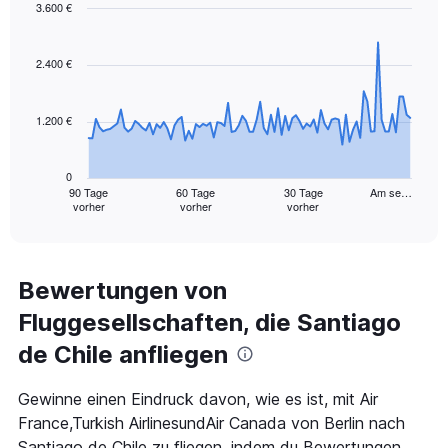
values.
3.600 €
Range:
Chart
Chart
0
graphic.
with
to
91
2.400 €
240.
data
points.
1.200 €
The
chart
has
0
1
90 Tage
60 Tage
30 Tage
Am se…
vorher
vorher
vorher
X
End
of
axis
interactive
displaying
chart
categories.
Range:
Bewertungen von
91
Fluggesellschaften, die Santiago
categories.
The
de Chile anfliegen
chart
has
1
Gewinne einen Eindruck davon, wie es ist, mit Air
Y
France,Turkish AirlinesundAir Canada von Berlin nach
axis
Santiago de Chile zu fliegen, indem du Bewertungen