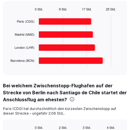
has
1
0 Std.
9 Std.
17 Std.
25 Std.
Bar
Y
Chart
graphic.
chart
axis
Paris (CDG)
with
displaying
4
values.
bars.
Madrid (MAD)
Range:
0
The
to
London (LHR)
chart
2000.
has
1
Barcelona (BCN)
X
End
of
axis
interactive
displaying
chart
categories.
Bei welchem Zwischenstopp-Flughafen auf der
Range:
Strecke von Berlin nach Santiago de Chile startet der
4
categories.
Anschlussflug am ehesten?
The
chart
Paris (CDG) hat durchschnittlich den kürzesten Zwischenstopp auf
dieser Strecke – ungefähr 2:06 Std..
has
1
Y
0 Std.
2 Std.
3 Std.
4 Std.