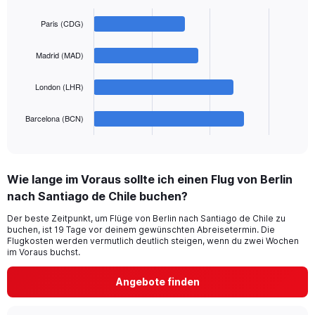
axis
Bar
Chart
displaying
graphic.
chart
Paris (CDG)
with
values.
4
Range:
bars.
0
Madrid (MAD)
to
The
1500.
London (LHR)
chart
has
1
Barcelona (BCN)
X
End
of
axis
interactive
displaying
chart
categories.
Wie lange im Voraus sollte ich einen Flug von Berlin
Range:
nach Santiago de Chile buchen?
4
categories.
Der beste Zeitpunkt, um Flüge von Berlin nach Santiago de Chile zu
The
buchen, ist 19 Tage vor deinem gewünschten Abreisetermin. Die
chart
Flugkosten werden vermutlich deutlich steigen, wenn du zwei Wochen
has
im Voraus buchst.
1
Y
Angebote finden
axis
displaying