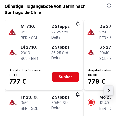
Günstige Flugangebote von Berlin nach
Santiago de Chile
Mi 7.10.
2 Stopps
Do 27.8.
9:50
27:25 Std.
9:50
-
Delta
-
BER
SCL
BER
SC
Di 27.10.
2 Stopps
So 27.9.
23:10
36:25 Std.
20:40
-
Delta
-
SCL
BER
SCL
BE
Angebot gefunden am
Angebot gefunde
05.08.
06.08.
Suchen
777 €
779 €
Fr 23.10.
2 Stopps
Mo 26.1
9:50
50:50 Std.
13:40
-
Delta
-
BER
SCL
BER
SC