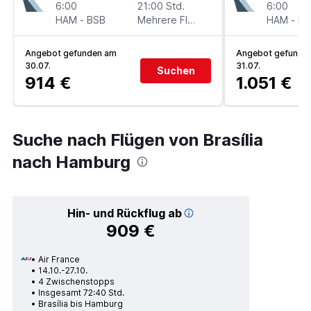
6:00
21:00 Std.
6:00
HAM
-
BSB
Mehrere Fluglinien
HAM
-
BS
Angebot gefunden am
Angebot gefunde
30.07.
31.07.
Suchen
914 €
1.051 €
Suche nach Flügen von Brasília
nach Hamburg
Hin- und Rückflug ab
909 €
Air France
14.10.-27.10.
4 Zwischenstopps
Insgesamt 72:40 Std.
Brasília bis Hamburg