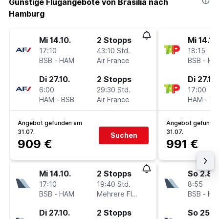
Günstige Flugangebote von Brasília nach
Hamburg
Mi 14.10.
2 Stopps
Mi 14.10
17:10
43:10 Std.
18:15
BSB
-
HAM
Air France
BSB
-
HA
Di 27.10.
2 Stopps
Di 27.10.
6:00
29:30 Std.
17:00
HAM
-
BSB
Air France
HAM
-
BS
Angebot gefunden am
Angebot gefunde
31.07.
31.07.
Suchen
909 €
991 €
Mi 14.10.
2 Stopps
So 2.8.
17:10
19:40 Std.
8:55
BSB
-
HAM
Mehrere Fluglinien
BSB
-
HA
Di 27.10.
2 Stopps
So 25.10