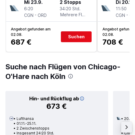
Mi 23.9.
2 Stopps
Di 20.10
6:20
34:20 Std.
11:50
-
Mehrere Fluglinien
-
CGN
ORD
CGN
O
Angebot gefunden am
Angebot gefunde
02.08.
02.08.
Suchen
687 €
708 €
Suche nach Flügen von Chicago-
O'Hare nach Köln
Hin- und Rückflug ab
673 €
Lufthansa
20.10.
01.11.-25.11.
3 Zwi
2 Zwischenstopps
Insge
Insgesamt 24:20 Std.
Chica