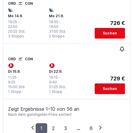
ORD
CGN
Mo 14.9.
Mo 21.9.
19:25
-
18:55
-
726 €
22:50
19:50
20:25 Std.
31:55 Std.
Suchen
3 Stopps
2 Stopps
ORD
CGN
Di 15.9.
Di 22.9.
11:25
-
19:15
-
729 €
9:25
9:40
15:00 Std.
21:25 Std.
Suchen
1 Stopp
1 Stopp
Zeigt Ergebnisse 1–10 von 56 an
Nach dem günstigsten Preis sortiert
1
2
3
...
6