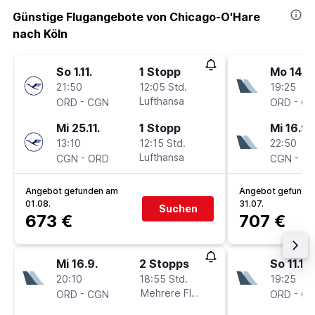
Günstige Flugangebote von Chicago-O'Hare
nach Köln
So 1.11.
1 Stopp
Mo 14.9
21:50
12:05 Std.
19:25
-
Lufthansa
-
ORD
CGN
ORD
C
Mi 25.11.
1 Stopp
Mi 16.9.
13:10
12:15 Std.
22:50
-
Lufthansa
-
CGN
ORD
CGN
O
Angebot gefunden am
Angebot gefunde
01.08.
31.07.
Suchen
673 €
707 €
Mi 16.9.
2 Stopps
So 11.10.
20:10
18:55 Std.
19:25
-
Mehrere Fluglinien
-
ORD
CGN
ORD
C