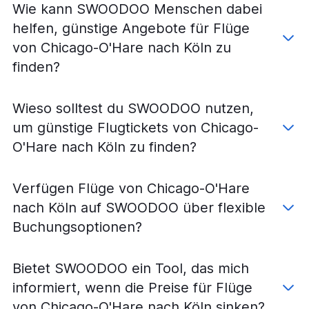
Flüge von Chicago-O'Hare nach Bremen
Wie kann SWOODOO Menschen dabei
Flüge von Chicago Midway nach Nürnberg
helfen, günstige Angebote für Flüge
Flüge von Chicago-O'Hare nach Hannover
von Chicago-O'Hare nach Köln zu
Flüge von Chicago Midway nach Bremen
finden?
Flüge von Chicago-O'Hare nach Leipzig
Flüge von Chicago-O'Hare nach Dortmund
Wieso solltest du SWOODOO nutzen,
Flüge von Chicago Midway nach Hannover
um günstige Flugtickets von Chicago-
Flüge von Chicago-O'Hare nach Dresden
O'Hare nach Köln zu finden?
Flüge von Chicago-O'Hare nach Karlsruhe
Flüge von Chicago-O'Hare nach Friedrichshafen
Verfügen Flüge von Chicago-O'Hare
Flüge von Chicago-O'Hare nach Memmingen
nach Köln auf SWOODOO über flexible
Flüge von Chicago Midway nach Dresden
Buchungsoptionen?
Flüge von Chicago-O'Hare nach Paderborn
Flüge von Chicago-O'Hare nach Rostock
Bietet SWOODOO ein Tool, das mich
Flüge von Chicago-O'Hare nach Saarbrücken
informiert, wenn die Preise für Flüge
von Chicago-O'Hare nach Köln sinken?