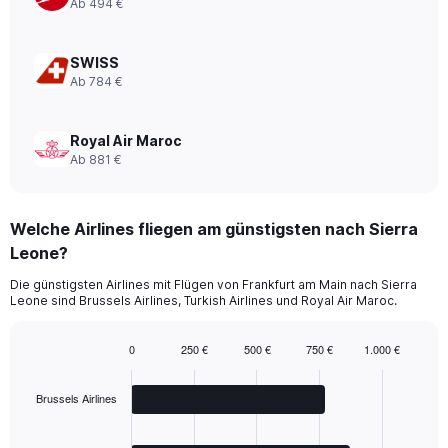
Ab 494 €
0
to
840.
SWISS
Ab 784 €
Royal Air Maroc
Ab 881 €
Welche Airlines fliegen am günstigsten nach Sierra
Leone?
Die günstigsten Airlines mit Flügen von Frankfurt am Main nach Sierra
Leone sind Brussels Airlines, Turkish Airlines und Royal Air Maroc.
0
250 €
500 €
750 €
1.000 €
Bar
Chart
graphic.
chart
with
Brussels Airlines
3
bars.