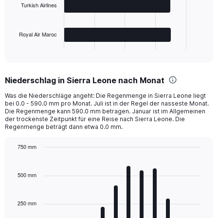
Turkish Airlines
The
chart
has
Royal Air Maroc
1
X
End
of
axis
interactive
displaying
chart
categories.
Niederschlag in Sierra Leone nach Monat
Range:
3
Was die Niederschläge angeht: Die Regenmenge in Sierra Leone liegt
categories.
bei 0.0 - 590.0 mm pro Monat. Juli ist in der Regel der nasseste Monat.
The
Die Regenmenge kann 590.0 mm betragen. Januar ist im Allgemeinen
chart
der trockenste Zeitpunkt für eine Reise nach Sierra Leone. Die
Regenmenge beträgt dann etwa 0.0 mm.
has
1
Y
750 mm
axis
Bar
Chart
displaying
graphic.
chart
with
values.
500 mm
12
Range:
bars.
0
to
250 mm
The
1000.
chart