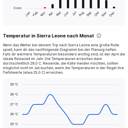
has
0 mm
1
Mrz
Jun
Sep
Dez
Jan
Apr
Jul
Okt
Feb
Mai
Aug
Nov
X
End
of
axis
interactive
displaying
chart
categories.
Temperatur in Sierra Leone nach Monat
Range:
12
Wenn das Wetter bei deinem Trip nach Sierra Leone eine große Rolle
categories.
spielt, kann dir das nachfolgende Diagramm bei der Planung helfen.
The
Falls dir wärmere Temperaturen besonders wichtig sind, ist der April die
chart
ideale Reisezeit im Jahr. Die Temperaturen erreichen dann
durchschnittlich 28.0 C. Reisende, die Kälte meiden möchten, sollten
has
möglichst nicht im Juli buchen, wenn die Temperaturen in der Regel ihre
1
Tiefstwerte (etwa 25.0 C) erreichen.
Y
axis
29 °C
displaying
Line
values.
Chart
28 °C
graphic.
chart
Range:
with
0
27 °C
14
to
data
750.
points.
26 °C
25 °C
The