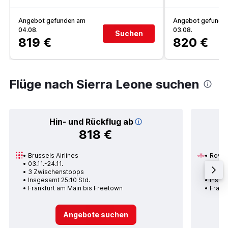
Angebot gefunden am
Angebot gefunde
04.08.
03.08.
Suchen
819 €
820 €
Flüge nach Sierra Leone suchen
Hin- und Rückflug ab
818 €
Brussels Airlines
Royal
03.11.-24.11.
13.08.
3 Zwischenstopps
1 Zwi
Insgesamt 25:10 Std.
Insge
Frankfurt am Main bis Freetown
Frank
Angebote suchen