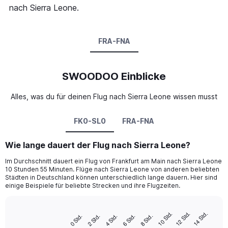
nach Sierra Leone.
FRA-FNA
SWOODOO Einblicke
Alles, was du für deinen Flug nach Sierra Leone wissen musst
FK0-SL0
FRA-FNA
Wie lange dauert der Flug nach Sierra Leone?
Im Durchschnitt dauert ein Flug von Frankfurt am Main nach Sierra Leone
10 Stunden 55 Minuten. Flüge nach Sierra Leone von anderen beliebten
Städten in Deutschland können unterschiedlich lange dauern. Hier sind
einige Beispiele für beliebte Strecken und ihre Flugzeiten.
12 Std.
10 Std.
14 Std.
4 Std.
8 Std.
2 Std.
6 Std.
0 Std.
Bar
Chart
graphic.
chart