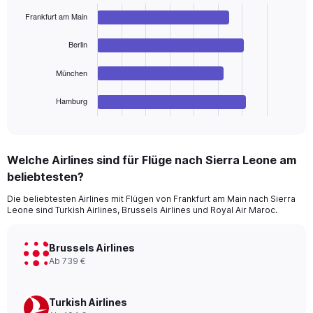
with
Frankfurt am Main
4
bars.
Berlin
The
chart
München
has
1
Hamburg
X
End
of
axis
interactive
displaying
chart
categories.
Welche Airlines sind für Flüge nach Sierra Leone am
Range:
beliebtesten?
4
categories.
Die beliebtesten Airlines mit Flügen von Frankfurt am Main nach Sierra
The
Leone sind Turkish Airlines, Brussels Airlines und Royal Air Maroc.
chart
has
1
Brussels Airlines
Y
Ab 739 €
axis
displaying
values.
Turkish Airlines
Range: