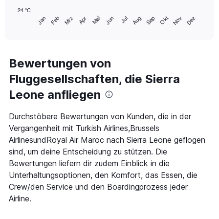
chart
24 °C
has
Mrz
Jun
Sep
Dez
Jan
Apr
Jul
Okt
Feb
Mai
Aug
Nov
1
End
of
X
interactive
axis
chart
displaying
categories.
Bewertungen von
Range:
Fluggesellschaften, die Sierra
14
categories.
Leone anfliegen
The
chart
has
Durchstöbere Bewertungen von Kunden, die in der
1
Vergangenheit mit Turkish Airlines,Brussels
Y
AirlinesundRoyal Air Maroc nach Sierra Leone geflogen
axis
sind, um deine Entscheidung zu stützen. Die
displaying
values.
Bewertungen liefern dir zudem Einblick in die
Range:
Unterhaltungsoptionen, den Komfort, das Essen, die
24
Crew/den Service und den Boardingprozess jeder
to
29.
Airline.