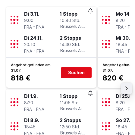
Di 3.11.
1 Stopp
Mo 14.9
9:00
10:40 Std.
8:20
-
Brussels Airlines
-
FRA
FNA
FRA
FN
Di 24.11.
2 Stopps
Mi 30.9.
20:10
14:30 Std.
18:45
-
Brussels Airlines
-
FNA
FRA
FNA
FR
Angebot gefunden am
Angebot gefunde
31.07.
31.07.
Suchen
818 €
820 €
Di 1.9.
1 Stopp
Di 25.8.
8:20
11:05 Std.
8:20
-
Brussels Airlines
-
FRA
FNA
FRA
FN
Di 8.9.
2 Stopps
So 27.9.
18:45
12:50 Std.
18:45
-
Brussels Airlines
-
FNA
FRA
FNA
FR